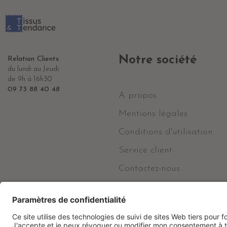
Notre société
Relation Clients
du lundi au Jeudi
de 9h à 16h30
09 73 88 40 48
A propos
Mentions légales
Conditions d'utilisation
Service client
Contactez-nous
RGPD