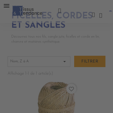
FICELLES, CORDES
ET SANGLES
Découvrez tous nos fils, sangle jute, ficelles et corde en lin,
chanvre et matières synthétique.

Nom, Z à A
FILTRER
Affichage 1-1 de 1 article(s)
favorite_border