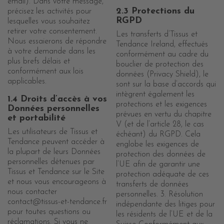
email). Dans votre message,
2.3 Protections du
précisez les activités pour
RGPD
lesquelles vous souhaitez
retirer votre consentement.
Les transferts d’Tissus et
Nous essaierons de répondre
Tendance Ireland, effectués
à votre demande dans les
conformément au cadre du
plus brefs délais et
bouclier de protection des
conformément aux lois
données (Privacy Shield), le
applicables.
sont sur la base d’accords qui
intègrent également les
1.4 Droits d’accès à vos
protections et les exigences
Données personnelles
prévues en vertu du chapitre
et portabilité
V (et de l’article 28, le cas
Les utilisateurs de Tissus et
échéant) du RGPD. Cela
Tendance peuvent accéder à
englobe les exigences de
la plupart de leurs Données
protection des données de
personnelles détenues par
l’UE afin de garantir une
Tissus et Tendance sur le Site
protection adéquate de ces
et nous vous encourageons à
transferts de données
nous contacter
personnelles. 3. Résolution
contact@tissus-et-tendance.fr
indépendante des litiges pour
pour toutes questions ou
les résidents de l’UE et de la
réclamations. Si vous ne