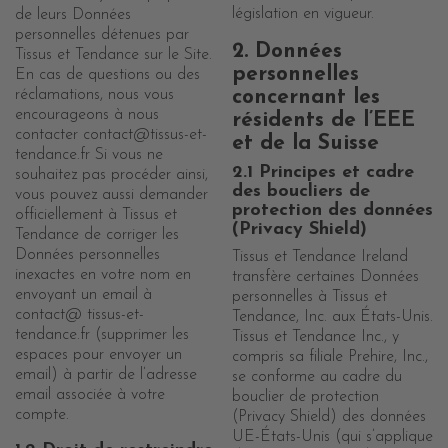
législation en vigueur.
de leurs Données
personnelles détenues par
2. Données
Tissus et Tendance sur le Site.
personnelles
En cas de questions ou des
réclamations, nous vous
concernant les
encourageons à nous
résidents de l’EEE
contacter contact@tissus-et-
et de la Suisse
tendance.fr Si vous ne
2.1 Principes et cadre
souhaitez pas procéder ainsi,
des boucliers de
vous pouvez aussi demander
protection des données
officiellement à Tissus et
(Privacy Shield)
Tendance de corriger les
Données personnelles
Tissus et Tendance Ireland
inexactes en votre nom en
transfère certaines Données
envoyant un email à
personnelles à Tissus et
contact@ tissus-et-
Tendance, Inc. aux États-Unis.
tendance.fr (supprimer les
Tissus et Tendance Inc., y
espaces pour envoyer un
compris sa filiale Prehire, Inc.,
email) à partir de l’adresse
se conforme au cadre du
email associée à votre
bouclier de protection
compte.
(Privacy Shield) des données
UE-États-Unis (qui s’applique