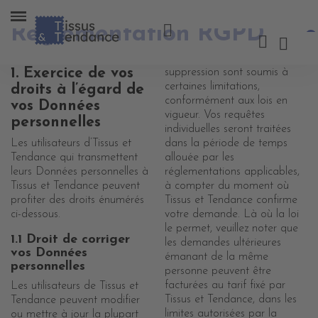
Règlementation RGPD
1. Exercice de vos
suppression sont soumis à
certaines limitations,
droits à l’égard de
conformément aux lois en
vos Données
vigueur. Vos requêtes
personnelles
individuelles seront traitées
Les utilisateurs d’Tissus et
dans la période de temps
Tendance qui transmettent
allouée par les
leurs Données personnelles à
réglementations applicables,
Tissus et Tendance peuvent
à compter du moment où
profiter des droits énumérés
Tissus et Tendance confirme
ci-dessous.
votre demande. Là où la loi
le permet, veuillez noter que
1.1 Droit de corriger
les demandes ultérieures
vos Données
émanant de la même
personnelles
personne peuvent être
facturées au tarif fixé par
Les utilisateurs de Tissus et
Tissus et Tendance, dans les
Tendance peuvent modifier
limites autorisées par la
ou mettre à jour la plupart