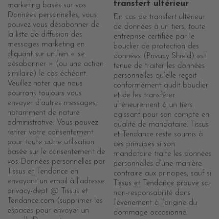
transfert ultérieur
marketing basés sur vos
Données personnelles, vous
En cas de transfert ultérieur
pouvez vous désabonner de
de données à un tiers, toute
la liste de diffusion des
entreprise certifiée par le
messages marketing en
bouclier de protection des
cliquant sur un lien « se
données (Privacy Shield) est
désabonner » (ou une action
tenue de traiter les données
similaire) le cas échéant.
personnelles qu’elle reçoit
Veuillez noter que nous
conformément audit bouclier
pourrons toujours vous
et de les transférer
envoyer d’autres messages,
ultérieurement à un tiers
notamment de nature
agissant pour son compte en
administrative. Vous pouvez
qualité de mandataire. Tissus
retirer votre consentement
et Tendance reste soumis à
pour toute autre utilisation
ces principes si son
basée sur le consentement de
mandataire traite les données
vos Données personnelles par
personnelles d’une manière
Tissus et Tendance en
contraire aux principes, sauf si
envoyant un email à l’adresse
Tissus et Tendance prouve sa
privacy-dept @ Tissus et
non-responsabilité dans
Tendance.com (supprimer les
l’événement à l’origine du
espaces pour envoyer un
dommage occasionné.