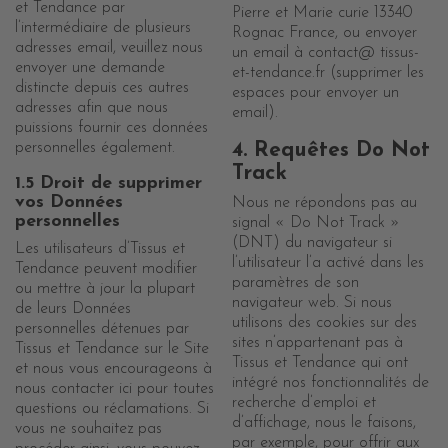
et Tendance par
Pierre et Marie curie 13340
l’intermédiaire de plusieurs
Rognac France, ou envoyer
adresses email, veuillez nous
un email à contact@ tissus-
envoyer une demande
et-tendance.fr (supprimer les
distincte depuis ces autres
espaces pour envoyer un
adresses afin que nous
email).
puissions fournir ces données
personnelles également.
4. Requêtes Do Not
Track
1.5 Droit de supprimer
vos Données
Nous ne répondons pas au
personnelles
signal « Do Not Track »
(DNT) du navigateur si
Les utilisateurs d’Tissus et
l’utilisateur l’a activé dans les
Tendance peuvent modifier
paramètres de son
ou mettre à jour la plupart
navigateur web. Si nous
de leurs Données
utilisons des cookies sur des
personnelles détenues par
sites n’appartenant pas à
Tissus et Tendance sur le Site
Tissus et Tendance qui ont
et nous vous encourageons à
intégré nos fonctionnalités de
nous contacter ici pour toutes
recherche d’emploi et
questions ou réclamations. Si
d’affichage, nous le faisons,
vous ne souhaitez pas
par exemple, pour offrir aux