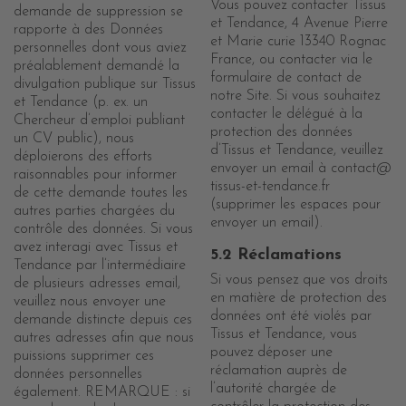
Vous pouvez contacter Tissus
demande de suppression se
et Tendance, 4 Avenue Pierre
rapporte à des Données
et Marie curie 13340 Rognac
personnelles dont vous aviez
France, ou contacter via le
préalablement demandé la
formulaire de contact de
divulgation publique sur Tissus
notre Site. Si vous souhaitez
et Tendance (p. ex. un
contacter le délégué à la
Chercheur d’emploi publiant
protection des données
un CV public), nous
d’Tissus et Tendance, veuillez
déploierons des efforts
envoyer un email à contact@
raisonnables pour informer
tissus-et-tendance.fr
de cette demande toutes les
(supprimer les espaces pour
autres parties chargées du
envoyer un email).
contrôle des données. Si vous
avez interagi avec Tissus et
5.2 Réclamations
Tendance par l’intermédiaire
Si vous pensez que vos droits
de plusieurs adresses email,
en matière de protection des
veuillez nous envoyer une
données ont été violés par
demande distincte depuis ces
Tissus et Tendance, vous
autres adresses afin que nous
pouvez déposer une
puissions supprimer ces
réclamation auprès de
données personnelles
l’autorité chargée de
également. REMARQUE : si