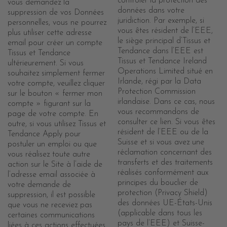
contrôler la protection des
vous demandez la
données dans votre
suppression de vos Données
juridiction. Par exemple, si
personnelles, vous ne pourrez
vous êtes résident de l’EEE,
plus utiliser cette adresse
le siège principal d’Tissus et
email pour créer un compte
Tendance dans l’EEE est
Tissus et Tendance
Tissus et Tendance Ireland
ultérieurement. Si vous
Operations Limited situé en
souhaitez simplement fermer
Irlande, régi par la Data
votre compte, veuillez cliquer
Protection Commission
sur le bouton « fermer mon
irlandaise. Dans ce cas, nous
compte » figurant sur la
vous recommandons de
page de votre compte. En
consulter ce lien. Si vous êtes
outre, si vous utilisez Tissus et
résident de l’EEE ou de la
Tendance Apply pour
Suisse et si vous avez une
postuler un emploi ou que
réclamation concernant des
vous réalisez toute autre
transferts et des traitements
action sur le Site à l’aide de
réalisés conformément aux
l’adresse email associée à
principes du bouclier de
votre demande de
protection (Privacy Shield)
suppression, il est possible
des données UE-États-Unis
que vous ne receviez pas
(applicable dans tous les
certaines communications
pays de l’EEE) et Suisse-
liées à ces actions effectuées