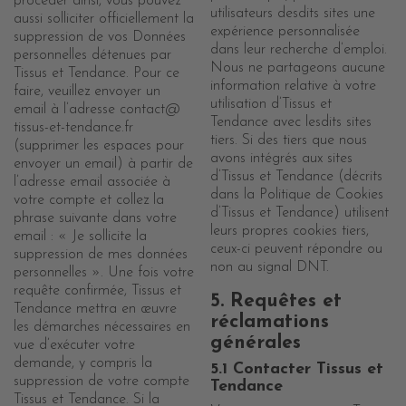
procéder ainsi, vous pouvez
utilisateurs desdits sites une
aussi solliciter officiellement la
expérience personnalisée
suppression de vos Données
dans leur recherche d’emploi.
personnelles détenues par
Nous ne partageons aucune
Tissus et Tendance. Pour ce
information relative à votre
faire, veuillez envoyer un
utilisation d’Tissus et
email à l’adresse contact@
Tendance avec lesdits sites
tissus-et-tendance.fr
tiers. Si des tiers que nous
(supprimer les espaces pour
avons intégrés aux sites
envoyer un email) à partir de
d’Tissus et Tendance (décrits
l’adresse email associée à
dans la Politique de Cookies
votre compte et collez la
d’Tissus et Tendance) utilisent
phrase suivante dans votre
leurs propres cookies tiers,
email : « Je sollicite la
ceux-ci peuvent répondre ou
suppression de mes données
non au signal DNT.
personnelles ». Une fois votre
requête confirmée, Tissus et
5. Requêtes et
Tendance mettra en œuvre
réclamations
les démarches nécessaires en
générales
vue d’exécuter votre
demande, y compris la
5.1 Contacter Tissus et
suppression de votre compte
Tendance
Tissus et Tendance. Si la