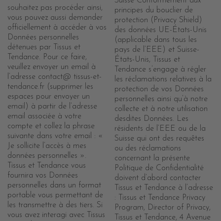
Suisse Conformément aux
souhaitez pas procéder ainsi,
principes du bouclier de
vous pouvez aussi demander
protection (Privacy Shield)
officiellement à accéder à vos
des données UE-États-Unis
Données personnelles
(applicable dans tous les
détenues par Tissus et
pays de l’EEE) et Suisse-
Tendance. Pour ce faire,
États-Unis, Tissus et
veuillez envoyer un email à
Tendance s’engage à régler
l’adresse contact@ tissus-et-
les réclamations relatives à la
tendance.fr (supprimer les
protection de vos Données
espaces pour envoyer un
personnelles ainsi qu’à notre
email) à partir de l’adresse
collecte et à notre utilisation
email associée à votre
desdites Données. Les
compte et collez la phrase
résidents de l’EEE ou de la
suivante dans votre email : «
Suisse qui ont des requêtes
Je sollicite l’accès à mes
ou des réclamations
données personnelles ».
concernant la présente
Tissus et Tendance vous
Politique de Confidentialité
fournira vos Données
doivent d’abord contacter
personnelles dans un format
Tissus et Tendance à l’adresse
portable vous permettant de
: Tissus et Tendance Privacy
les transmettre à des tiers. Si
Program, Director of Privacy,
vous avez interagi avec Tissus
Tissus et Tendance, 4 Avenue