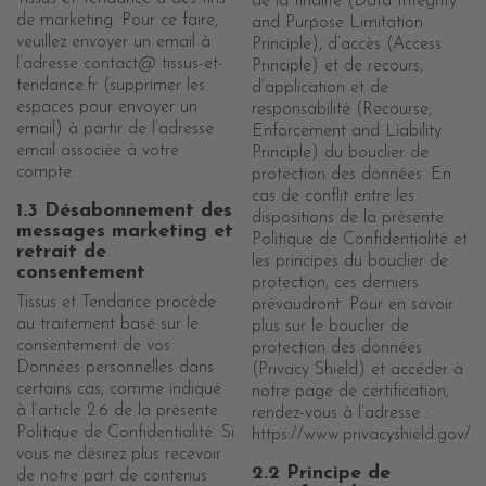
de la finalité (Data Integrity
de marketing. Pour ce faire,
and Purpose Limitation
veuillez envoyer un email à
Principle), d’accès (Access
l’adresse contact@ tissus-et-
Principle) et de recours,
tendance.fr (supprimer les
d’application et de
espaces pour envoyer un
responsabilité (Recourse,
email) à partir de l’adresse
Enforcement and Liability
email associée à votre
Principle) du bouclier de
compte.
protection des données. En
cas de conflit entre les
1.3 Désabonnement des
dispositions de la présente
messages marketing et
Politique de Confidentialité et
retrait de
les principes du bouclier de
consentement
protection, ces derniers
Tissus et Tendance procède
prévaudront. Pour en savoir
au traitement basé sur le
plus sur le bouclier de
consentement de vos
protection des données
Données personnelles dans
(Privacy Shield) et accéder à
certains cas, comme indiqué
notre page de certification,
à l’article 2.6 de la présente
rendez-vous à l’adresse :
Politique de Confidentialité. Si
https://www.privacyshield.gov/.
vous ne désirez plus recevoir
2.2 Principe de
de notre part de contenus