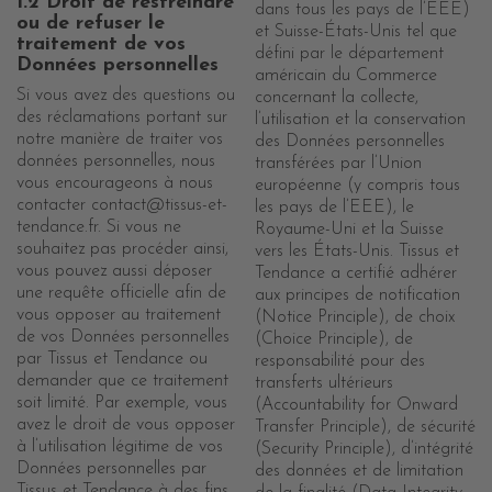
1.2 Droit de restreindre
dans tous les pays de l’EEE)
ou de refuser le
et Suisse-États-Unis tel que
traitement de vos
défini par le département
Données personnelles
américain du Commerce
Si vous avez des questions ou
concernant la collecte,
des réclamations portant sur
l’utilisation et la conservation
notre manière de traiter vos
des Données personnelles
données personnelles, nous
transférées par l’Union
vous encourageons à nous
européenne (y compris tous
contacter contact@tissus-et-
les pays de l’EEE), le
tendance.fr. Si vous ne
Royaume-Uni et la Suisse
souhaitez pas procéder ainsi,
vers les États-Unis. Tissus et
vous pouvez aussi déposer
Tendance a certifié adhérer
une requête officielle afin de
aux principes de notification
vous opposer au traitement
(Notice Principle), de choix
de vos Données personnelles
(Choice Principle), de
par Tissus et Tendance ou
responsabilité pour des
demander que ce traitement
transferts ultérieurs
soit limité. Par exemple, vous
(Accountability for Onward
avez le droit de vous opposer
Transfer Principle), de sécurité
à l’utilisation légitime de vos
(Security Principle), d’intégrité
Données personnelles par
des données et de limitation
Tissus et Tendance à des fins