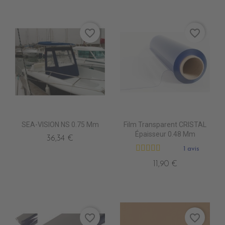
favorite_border
favorite_border
SEA-VISION NS 0.75 Mm
Film Transparent CRISTAL
Épaisseur 0.48 Mm
36,34 €
1 avis
11,90 €
favorite_border
favorite_border