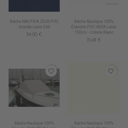
Bâche NAUTICA ZEUS PVC
Bâche Nautique 100%
Grande Laize 3 M
Étanche PVC HERA Laize
150cm - Coloris Blanc
39,00 €
21,48 €
favorite_border
favorite_border
Bâche Nautique 100%
Bâche Nautique 100%