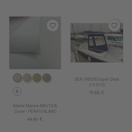
favorite_border
favorite_border
SEA-VISION Super Clear
PE4410 BLANC
PE4420 CREME
PE4430 BEIGE
PE4460 SOURIS
U.V 5/10
add
19,88 €
Bâche Marine NAUTICA
Cover - PE4410 BLANC
44,46 €