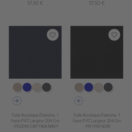
37,50 €
37,50 €
favorite_border
favorite_border
PR1590 PARIS BEIGE
PR1480 MARINE BLUE
PR1790 BEIGE CLAIR
PR1890 ANTHRACITE
PR1590 PARIS BEIGE
PR1480 MARINE B
PR1790 BEIGE
PR1890 
add
add
Toile Acrylique Étanche, 1
Toile Acrylique Étanche, 1
Face PVC Largeur 204 Cm
Face PVC Largeur 204 Cm
- PR2090 CAPTAIN NAVY
- PR1990 NOIR