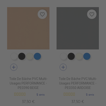
favorite_border
favorite_border
PE0400 BLANC
PE0440 NOIR
PE0490 IVOIRE
PE0410 BLEU ROYAL
PE0400 BLANC
PE0440 NOIR
PE0490 IVOIR
PE0410 B
add
add
Toile De Bâche PVC Multi-
Toile De Bâche PVC Multi-
Usages PERFORMANCE -
Usages PERFORMANCE -
PE0390 BEIGE
PE0350 ARDOISE
2 avis
2 avis
37,50 €
37,50 €