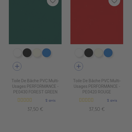
favorite_border
favorite_border
PE0400 BLANC
PE0440 NOIR
PE0490 IVOIRE
PE0410 BLEU ROYAL
PE0400 BLANC
PE0440 NOIR
PE0490 IVOIR
PE0410 B
add
add
Toile De Bâche PVC Multi-
Toile De Bâche PVC Multi-
Usages PERFORMANCE -
Usages PERFORMANCE -
PE0430 FOREST GREEN
PE0420 ROUGE
2 avis
2 avis
37,50 €
37,50 €