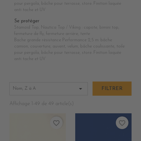
pour pergola, bâche pour terrasse, store. Finition laquée
anti tache et UV
Se protéger
Stamoid Top, Nautica Top / Viking : capote, bimini top,
fermeture de fly, fermeture arrière, tente
Bache grande résistance Performance 2,5 m: bâche
camion, couverture, auvent, velum, bâche coulissante, toile
pour pergola, bâche pour terrasse, store. Finition laquée
anti tache et UV

Nom, Z à A
FILTRER
Affichage 1-49 de 49 article(s)
favorite_border
favorite_border