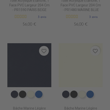
Toile Acrylique Étanche, 1
Toile Acrylique Étanche, 1
Face PVC Largeur 204 Cm
Face PVC Largeur 204 Cm
- PR1590 PARIS BEIGE
- PR1480 MARINE BLUE
3 avis
3 avis
56,00 €
56,00 €
favorite_border
favorite_border
PE4120 NAVY
PE4130 NOIR
PE4100 IVOIRE
PE4070 ROYAL 2
PE4120 NAVY
PE4130 NOIR
PE4100 IVOIR
PE4070 R
Bâche Marine Légère
Bâche Marine Légère