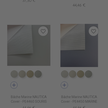
37,50 €
44,46 €
favorite_border
favorite_border
PE4410 BLANC
PE4420 CREME
PE4430 BEIGE
PE4460 SOURIS
PE4410 BLANC
PE4420 CREME
PE4430 BEIGE
PE4460 S
add
add
Bâche Marine NAUTICA
Bâche Marine NAUTICA
Cover - PE4460 SOURIS
Cover - PE4450 MARINE