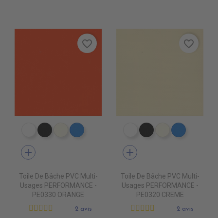
favorite_border
favorite_border
PE0400 BLANC
PE0440 NOIR
PE0490 IVOIRE
PE0410 BLEU ROYAL
PE0400 BLANC
PE0440 NOIR
PE0490 IVOIR
PE0410 B
add
add
Toile De Bâche PVC Multi-
Toile De Bâche PVC Multi-
Usages PERFORMANCE -
Usages PERFORMANCE -
PE0330 ORANGE
PE0320 CREME
2 avis
2 avis