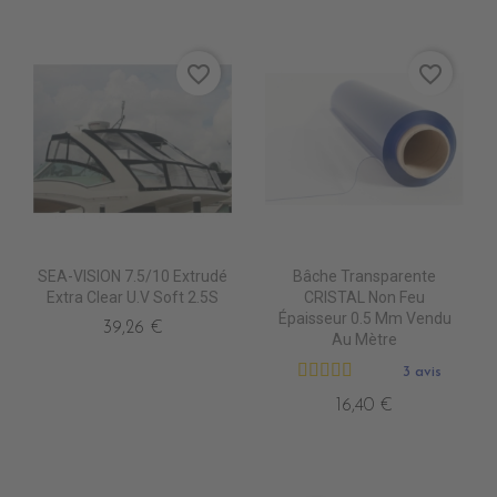
favorite_border
favorite_border
SEA-VISION 7.5/10 Extrudé
Bâche Transparente
Extra Clear U.V Soft 2.5S
CRISTAL Non Feu
Épaisseur 0.5 Mm Vendu
39,26 €
Au Mètre
3 avis
16,40 €