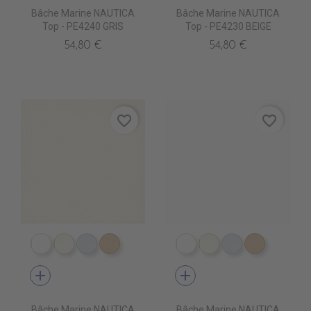
Bâche Marine NAUTICA
Bâche Marine NAUTICA
Top - PE4240 GRIS
Top - PE4230 BEIGE
54,80 €
54,80 €
favorite_border
favorite_border
PE4210 BLANC
PE4220 CREME
PE4240 GRIS
PE4230 BEIGE
PE4210 BLANC
PE4220 CREME
PE4240 GRIS
PE4230 B
add
add
Bâche Marine NAUTICA
Bâche Marine NAUTICA