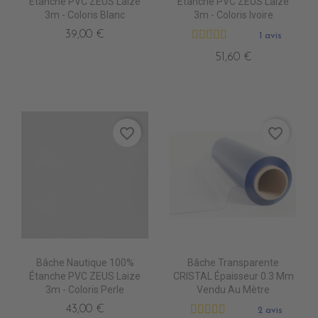
Étanche PVC ZEUS Laize
Étanche PVC ZEUS Laize
3m - Coloris Blanc
3m - Coloris Ivoire
39,00 €
1 avis
51,60 €
favorite_border
favorite_border
Bâche Nautique 100%
Bâche Transparente
Étanche PVC ZEUS Laize
CRISTAL Épaisseur 0.3 Mm
3m - Coloris Perle
Vendu Au Mètre
43,00 €
2 avis