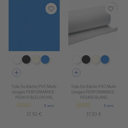
favorite_border
favorite_border
PE0400 BLANC
PE0440 NOIR
PE0490 IVOIRE
PE0410 BLEU ROYAL
PE0400 BLANC
PE0440 NOIR
PE0490 IVOIR
PE0410 B
add
add
Toile De Bâche PVC Multi-
Toile De Bâche PVC Multi-
Usages PERFORMANCE -
Usages PERFORMANCE -
PE0410 BLEU ROYAL
PE0400 BLANC
2 avis
2 avis
37,50 €
37,50 €