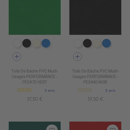
PE0400 BLANC
PE0440 NOIR
PE0490 IVOIRE
PE0410 BLEU ROYAL
PE0400 BLANC
PE0440 NOIR
PE0490 IVOIR
PE0410 B
add
add
Toile De Bâche PVC Multi-
Toile De Bâche PVC Multi-
Usages PERFORMANCE -
Usages PERFORMANCE -
PE0470 VERT
PE0440 NOIR
2 avis
2 avis
37,50 €
37,50 €