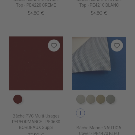
Top - PE4220 CREME
Top - PE4210 BLANC
54,80 €
54,80 €
favorite_border
favorite_border
PE0630 BORDEAUX suppr
PE4410 BLANC
PE4420 CREME
PE4430 BEIGE
PE4460 S
add
Bâche PVC Multi-Usages
PERFORMANCE - PE0630
BORDEAUX Suppr
Bâche Marine NAUTICA
Cover - PE4470 BLEU