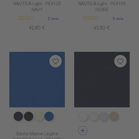
NAUTICA Light - PE4120
NAUTICA Light - PE4100
NAVY
IVOIRE
2 avis
2 avis
42,80 €
42,80 €
favorite_border
favorite_border
PE4120 NAVY
PE4130 NOIR
PE4100 IVOIRE
PE4070 ROYAL 2
PE4210 BLANC
PE4220 CREME
PE4240 GRIS
PE4230 B
add
Bâche Marine Légère