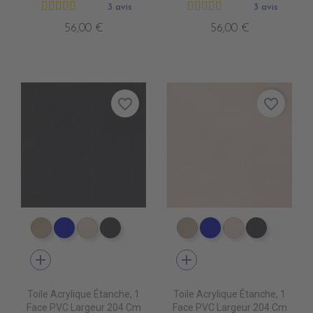
3 avis
3 avis
56,00 €
56,00 €
favorite_border
favorite_border
PR1590 PARIS BEIGE
PR1480 MARINE BLUE
PR1790 BEIGE CLAIR
PR1890 ANTHRACITE
PR1590 PARIS BEIGE
PR1480 MARINE B
PR1790 BEIGE
PR1890 
add
add
Toile Acrylique Étanche, 1
Toile Acrylique Étanche, 1
Face PVC Largeur 204 Cm
Face PVC Largeur 204 Cm