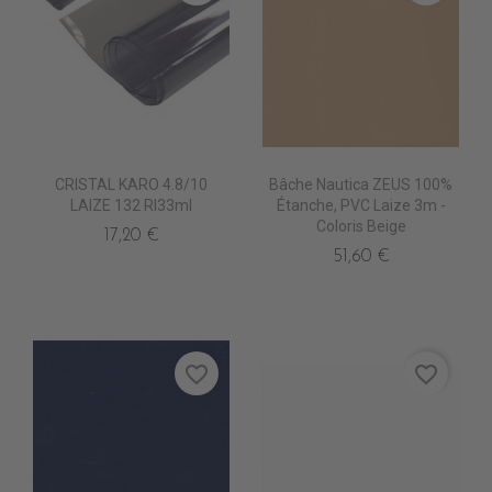
CRISTAL KARO 4.8/10
Bâche Nautica ZEUS 100%
LAIZE 132 Rl33ml
Étanche, PVC Laize 3m -
Coloris Beige
17,20 €
51,60 €
favorite_border
favorite_border