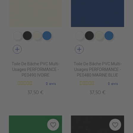
PE0400 BLANC
PE0440 NOIR
PE0490 IVOIRE
PE0410 BLEU ROYAL
PE0400 BLANC
PE0440 NOIR
PE0490 IVOIR
PE0410 B
add
add
Toile De Bâche PVC Multi-
Toile De Bâche PVC Multi-
Usages PERFORMANCE -
Usages PERFORMANCE -
PE0490 IVOIRE
PE0480 MARINE BLUE
2 avis
2 avis
37,50 €
37,50 €
favorite_border
favorite_border