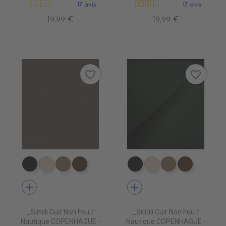
17 avis
17 avis
19,99 €
19,99 €
favorite_border
favorite_border
EN7005 VERT ANGLAIS
EN7001 CREME
EN7002 BEIGE
EN7003 BRUN
EN7005 VERT ANGLAIS
EN7001 CREME
EN7002 BEIG
EN7003 
add
add
_Simili Cuir Non Feu /
_Simili Cuir Non Feu /
Nautique COPENHAGUE -
Nautique COPENHAGUE -