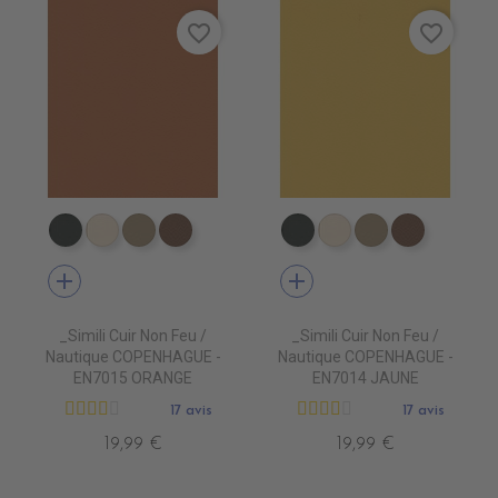
favorite_border
favorite_border
EN7005 VERT ANGLAIS
EN7001 CREME
EN7002 BEIGE
EN7003 BRUN
EN7005 VERT ANGLAIS
EN7001 CREME
EN7002 BEIG
EN7003 
add
add
_Simili Cuir Non Feu /
_Simili Cuir Non Feu /
Nautique COPENHAGUE -
Nautique COPENHAGUE -
EN7015 ORANGE
EN7014 JAUNE
17 avis
17 avis
19,99 €
19,99 €