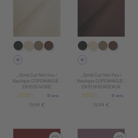
EN7005 VERT ANGLAIS
EN7001 CREME
EN7002 BEIGE
EN7003 BRUN
EN7005 VERT ANGLAIS
EN7001 CREME
EN7002 BEIG
EN7003 
add
add
_Simili Cuir Non Feu /
_Simili Cuir Non Feu /
Nautique COPENHAGUE -
Nautique COPENHAGUE -
EN7020 IVOIRE
EN7018 BORDEAUX
17 avis
17 avis
19,99 €
19,99 €