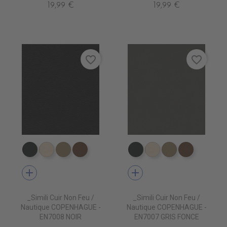
19,99 €
19,99 €
favorite_border
favorite_border
EN7005 VERT ANGLAIS
EN7001 CREME
EN7002 BEIGE
EN7003 BRUN
EN7005 VERT ANGLAIS
EN7001 CREME
EN7002 BEIG
EN7003 
add
add
_Simili Cuir Non Feu /
_Simili Cuir Non Feu /
Nautique COPENHAGUE -
Nautique COPENHAGUE -
EN7008 NOIR
EN7007 GRIS FONCE