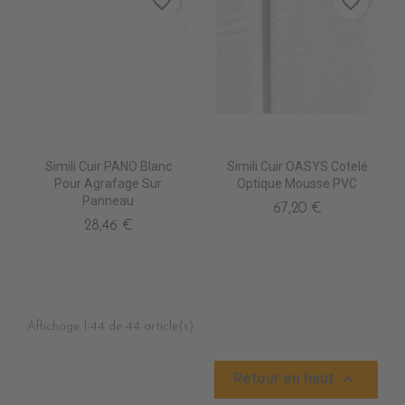
favorite_border
favorite_border
Simili Cuir PANO Blanc
Simili Cuir OASYS Cotelé
Pour Agrafage Sur
Optique Mousse PVC
Panneau
67,20 €
28,46 €
Affichage 1-44 de 44 article(s)

Retour en haut