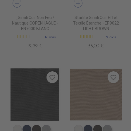
add
add
_Simili Cuir Non Feu /
Starlite Simili Cuir Effet
Nautique COPENHAGUE -
Textile Étanche - EP9022
EN7000 BLANC
LIGHT BROWN
17 avis
2 avis
19,99 €
36,00 €
favorite_border
favorite_border