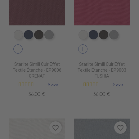
EP9000 BLANC
EP9010 NAVY BLUE
EP9013 CHOCOLAT
EP9007 PERLE
EP9000 BLANC
EP9010 NAVY BLU
EP9013 CHOC
EP9007 
add
add
Starlite Simili Cuir Effet
Starlite Simili Cuir Effet
Textile Étanche - EP9006
Textile Étanche - EP9003
GRENAT
FUSHIA
2 avis
2 avis
36,00 €
36,00 €
favorite_border
favorite_border