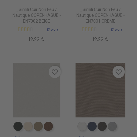
_Simili Cuir Non Feu /
_Simili Cuir Non Feu /
Nautique COPENHAGUE -
Nautique COPENHAGUE -
EN7002 BEIGE
EN7001 CREME
17 avis
17 avis
19,99 €
19,99 €
favorite_border
favorite_border
EN7005 VERT ANGLAIS
EN7001 CREME
EN7002 BEIGE
EN7003 BRUN
EP9000 BLANC
EP9010 NAVY BLU
EP9013 CHOC
EP9007 