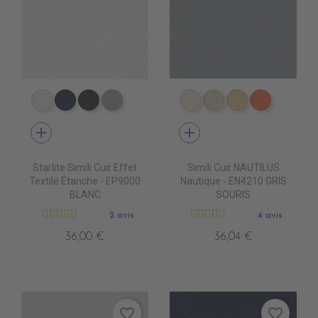
EP9000 BLANC
EP9010 NAVY BLUE
EP9013 CHOCOLAT
EP9007 PERLE
EN4010 IVOIRE
EN4020 BEIGE
EN4040 SIEN
EN4060 
add
add
Starlite Simili Cuir Effet
Simili Cuir NAUTILUS
Textile Étanche - EP9000
Nautique - EN4210 GRIS
BLANC
SOURIS
2 avis
4 avis
36,00 €
36,04 €
favorite_border
favorite_border