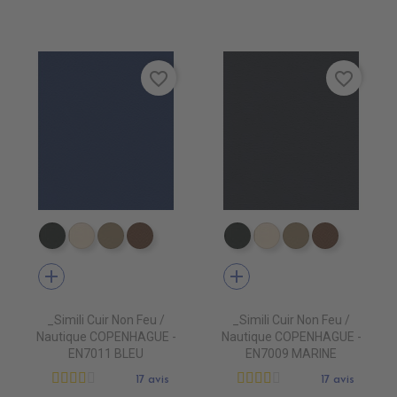
favorite_border
favorite_border
EN7005 VERT ANGLAIS
EN7001 CREME
EN7002 BEIGE
EN7003 BRUN
EN7005 VERT ANGLAIS
EN7001 CREME
EN7002 BEIG
EN7003 
add
add
_Simili Cuir Non Feu /
_Simili Cuir Non Feu /
Nautique COPENHAGUE -
Nautique COPENHAGUE -
EN7011 BLEU
EN7009 MARINE
17 avis
17 avis