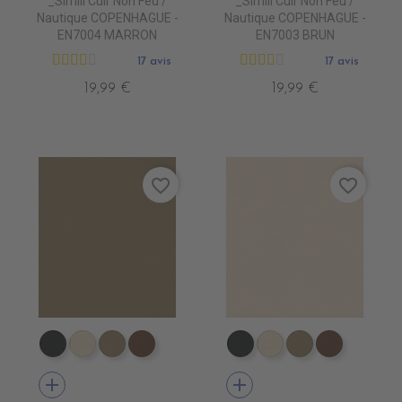
_Simili Cuir Non Feu /
_Simili Cuir Non Feu /
Nautique COPENHAGUE -
Nautique COPENHAGUE -
EN7004 MARRON
EN7003 BRUN
17 avis
17 avis
19,99 €
19,99 €
favorite_border
favorite_border
EN7005 VERT ANGLAIS
EN7001 CREME
EN7002 BEIGE
EN7003 BRUN
EN7005 VERT ANGLAIS
EN7001 CREME
EN7002 BEIG
EN7003 
add
add