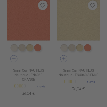
favorite_border
favorite_border
EN4010 IVOIRE
EN4020 BEIGE
EN4040 SIENNE
EN4060 ORANGE
EN4010 IVOIRE
EN4020 BEIGE
EN4040 SIEN
EN4060 
add
add
Simili Cuir NAUTILUS
Simili Cuir NAUTILUS
Nautique - EN4060
Nautique - EN4040 SIENNE
ORANGE
4 avis
4 avis
36,04 €
36,04 €