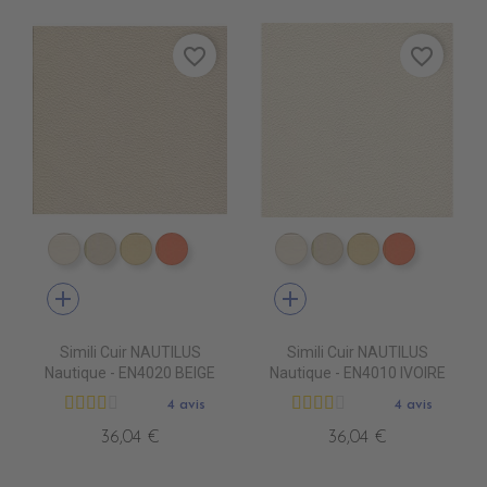
favorite_border
favorite_border
EN4010 IVOIRE
EN4020 BEIGE
EN4040 SIENNE
EN4060 ORANGE
EN4010 IVOIRE
EN4020 BEIGE
EN4040 SIEN
EN4060 
add
add
Simili Cuir NAUTILUS
Simili Cuir NAUTILUS
Nautique - EN4020 BEIGE
Nautique - EN4010 IVOIRE
4 avis
4 avis
36,04 €
36,04 €