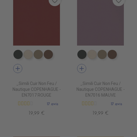
favorite_border
favorite_border
EN7005 VERT ANGLAIS
EN7001 CREME
EN7002 BEIGE
EN7003 BRUN
EN7005 VERT ANGLAIS
EN7001 CREME
EN7002 BEIG
EN7003 
add
add
_Simili Cuir Non Feu /
_Simili Cuir Non Feu /
Nautique COPENHAGUE -
Nautique COPENHAGUE -
EN7017 ROUGE
EN7016 MAUVE
17 avis
17 avis
19,99 €
19,99 €