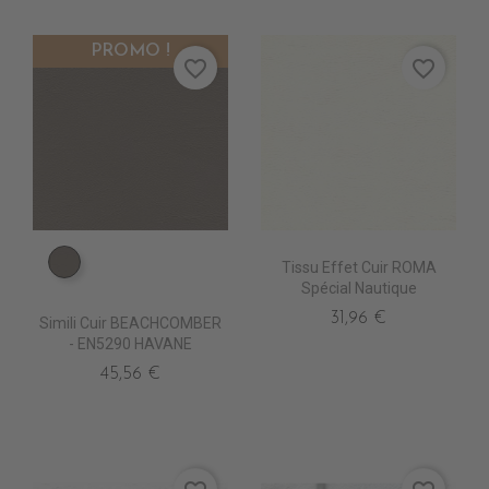
PROMO !
favorite_border
favorite_border
Tissu Effet Cuir ROMA
EN5290 HAVANE
Spécial Nautique
31,96 €
Simili Cuir BEACHCOMBER
- EN5290 HAVANE
45,56 €