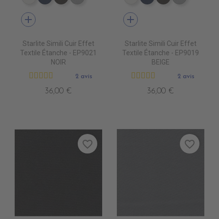
EP9000 BLANC
EP9010 NAVY BLUE
EP9013 CHOCOLAT
EP9007 PERLE
EP9000 BLANC
EP9010 NAVY BLU
EP9013 CHOC
EP9007 
add
add
Starlite Simili Cuir Effet
Starlite Simili Cuir Effet
Textile Étanche - EP9021
Textile Étanche - EP9019
NOIR
BEIGE
2 avis
2 avis
36,00 €
36,00 €
favorite_border
favorite_border