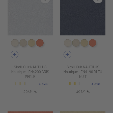
EN4010 IVOIRE
EN4020 BEIGE
EN4040 SIENNE
EN4060 ORANGE
EN4010 IVOIRE
EN4020 BEIGE
EN4040 SIEN
EN4060 
add
add
Simili Cuir NAUTILUS
Simili Cuir NAUTILUS
Nautique - EN4200 GRIS
Nautique - EN4190 BLEU
PERLE
NUIT
4 avis
4 avis
36,04 €
36,04 €