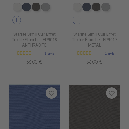
EP9000 BLANC
EP9010 NAVY BLUE
EP9013 CHOCOLAT
EP9007 PERLE
EP9000 BLANC
EP9010 NAVY BLU
EP9013 CHOC
EP9007 
add
add
Starlite Simili Cuir Effet
Starlite Simili Cuir Effet
Textile Étanche - EP9018
Textile Étanche - EP9017
ANTHRACITE
METAL
2 avis
2 avis
36,00 €
36,00 €
favorite_border
favorite_border