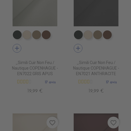
EN7005 VERT ANGLAIS
EN7001 CREME
EN7002 BEIGE
EN7003 BRUN
EN7005 VERT ANGLAIS
EN7001 CREME
EN7002 BEIG
EN7003 
add
add
_Simili Cuir Non Feu /
_Simili Cuir Non Feu /
Nautique COPENHAGUE -
Nautique COPENHAGUE -
EN7022 GRIS APUS
EN7021 ANTHRACITE
17 avis
17 avis
19,99 €
19,99 €
favorite_border
favorite_border