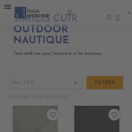
SIMILIS CUIR
OUTDOOR
NAUTIQUE
Tissu simili cuir pour l'extérieur et les bateaux

Nom, Z à A
FILTRER
Affichage 1-44 de 44 article(s)
favorite_border
favorite_border