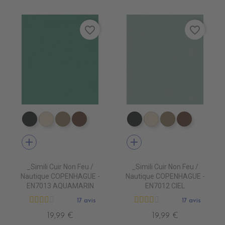
favorite_border
favorite_border
EN7005 VERT ANGLAIS
EN7001 CREME
EN7002 BEIGE
EN7003 BRUN
EN7005 VERT ANGLAIS
EN7001 CREME
EN7002 BEIG
EN7003 
add
add
_Simili Cuir Non Feu /
_Simili Cuir Non Feu /
Nautique COPENHAGUE -
Nautique COPENHAGUE -
EN7013 AQUAMARIN
EN7012 CIEL
17 avis
17 avis
19,99 €
19,99 €