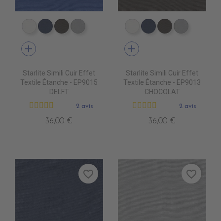
EP9000 BLANC
EP9010 NAVY BLUE
EP9013 CHOCOLAT
EP9007 PERLE
EP9000 BLANC
EP9010 NAVY BLU
EP9013 CHOC
EP9007 
add
add
Starlite Simili Cuir Effet
Starlite Simili Cuir Effet
Textile Étanche - EP9015
Textile Étanche - EP9013
DELFT
CHOCOLAT
2 avis
2 avis
36,00 €
36,00 €
favorite_border
favorite_border