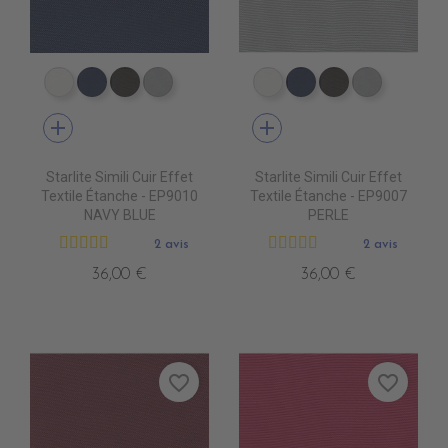
EP9000 BLANC
EP9010 NAVY BLUE
EP9013 CHOCOLAT
EP9007 PERLE
EP9000 BLANC
EP9010 NAVY BLU
EP9013 CHOC
EP9007 
add
add
Starlite Simili Cuir Effet
Starlite Simili Cuir Effet
Textile Étanche - EP9010
Textile Étanche - EP9007
NAVY BLUE
PERLE
2 avis
2 avis
36,00 €
36,00 €
favorite_border
favorite_border