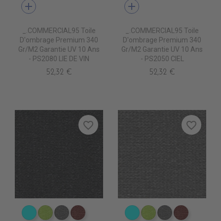
add
add
_.COMMERCIAL95 Toile
_.COMMERCIAL95 Toile
D'ombrage Premium 340
D'ombrage Premium 340
Gr/m2 Garantie UV 10 Ans
Gr/m2 Garantie UV 10 Ans
- PS2080 LIE DE VIN
- PS2050 CIEL
52,32 €
52,32 €
favorite_border
favorite_border
PS2050 CIEL
PS2110 SO GREEN
PS2030 STONE
PS2080 LIE DE VIN
PS2050 CIEL
PS2110 SO GREEN
PS2030 STON
PS2080 L