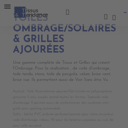
TOILES
OMBRAGE/SOLAIRES
& GRILLES
AJOURÉES
Une gamme complète de Tissus et Grilles qui créent
l'Ombrage. Pour la réalisation , de voile d'ombrage,
toile tendu, store, toile de pergola, velum, brise vent,
brise vue. Ils permettent aussi de Voir Sans être Vu.
Austral : Toile Australienne ajourée/filet tricoté en polypropilene
garantie 5 ans, souple, prend toutes les formes. Spéciale voile
d'ombrage. Il permet aussi de confectionner des systèmes anti
grèle pour parking automobile
Soltis : bâche PVC enduite perforée/ajourée pour store enrouleur,
voile d'ombrage, rideau. 92 pour les fenètres exposées au sud, 86
pour celle au nord