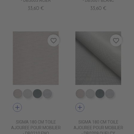
- DB5003 ACIER
- DB5001 BLANC
33,60 €
33,60 €
favorite_border
favorite_border
DB0209 QUELCY
DB5001 BLANC
DB5003 ACIER
DB0210 ENO
DB0209 QUELCY
DB5001 BLANC
DB5003 ACIE
DB0210 
add
add
SIGMA 180 CM TOILE
SIGMA 180 CM TOILE
AJOUREE POUR MOBILIER
AJOUREE POUR MOBILIER
- DB0210 ENO
- DB0209 QUELCY