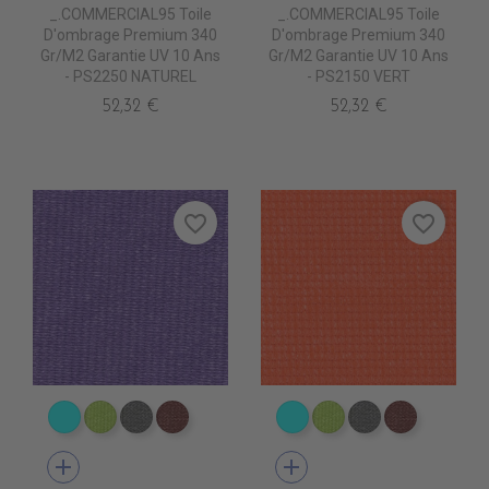
_.COMMERCIAL95 Toile
_.COMMERCIAL95 Toile
D'ombrage Premium 340
D'ombrage Premium 340
Gr/m2 Garantie UV 10 Ans
Gr/m2 Garantie UV 10 Ans
- PS2250 NATUREL
- PS2150 VERT
52,32 €
52,32 €
favorite_border
favorite_border
PS2050 CIEL
PS2110 SO GREEN
PS2030 STONE
PS2080 LIE DE VIN
PS2050 CIEL
PS2110 SO GREEN
PS2030 STON
PS2080 L
add
add