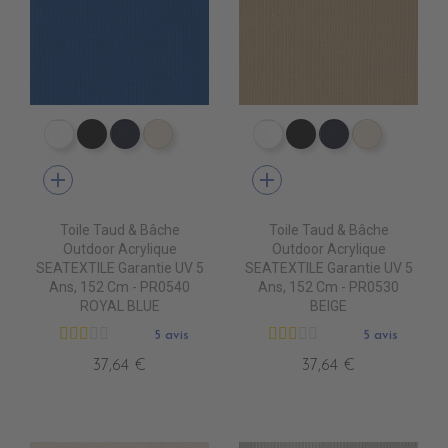
PR0500 WHITE
PR0600 BLACK
PR0560 GRAND BANK
PR0520 OYSTER
PR0500 WHITE
PR0600 BLACK
PR0560 GRA
PR0520 
add
add
Toile Taud & Bâche
Toile Taud & Bâche
Outdoor Acrylique
Outdoor Acrylique
SEATEXTILE Garantie UV 5
SEATEXTILE Garantie UV 5
Ans, 152 Cm - PR0540
Ans, 152 Cm - PR0530
ROYAL BLUE
BEIGE
5 avis
5 avis
37,64 €
37,64 €