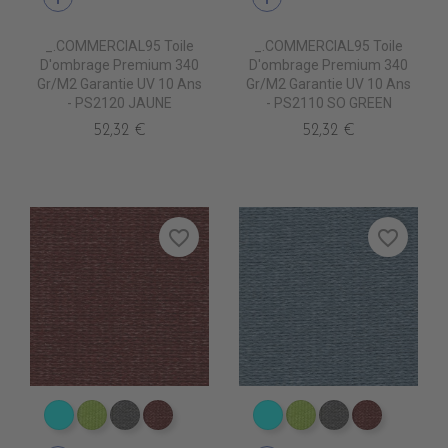
_.COMMERCIAL95 Toile
_.COMMERCIAL95 Toile
D'ombrage Premium 340
D'ombrage Premium 340
Gr/m2 Garantie UV 10 Ans
Gr/m2 Garantie UV 10 Ans
- PS2120 JAUNE
- PS2110 SO GREEN
52,32 €
52,32 €
favorite_border
favorite_border
PS2050 CIEL
PS2110 SO GREEN
PS2030 STONE
PS2080 LIE DE VIN
PS2050 CIEL
PS2110 SO GREEN
PS2030 STON
PS2080 L