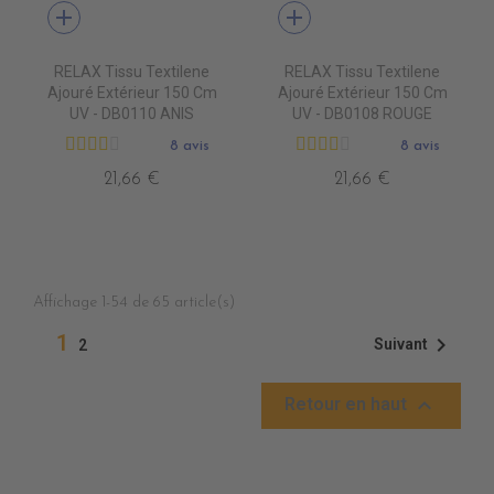
add
add
RELAX Tissu Textilene
RELAX Tissu Textilene
Ajouré Extérieur 150 Cm
Ajouré Extérieur 150 Cm
UV - DB0110 ANIS
UV - DB0108 ROUGE
8 avis
8 avis
21,66 €
21,66 €
Affichage 1-54 de 65 article(s)
1

Suivant
2

Retour en haut