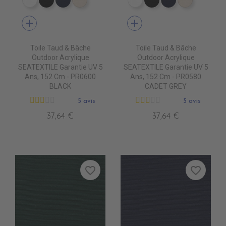
PR0500 WHITE
PR0600 BLACK
PR0560 GRAND BANK
PR0520 OYSTER
PR0500 WHITE
PR0600 BLACK
PR0560 GRA
PR0520 
add
add
Toile Taud & Bâche
Toile Taud & Bâche
Outdoor Acrylique
Outdoor Acrylique
SEATEXTILE Garantie UV 5
SEATEXTILE Garantie UV 5
Ans, 152 Cm - PR0600
Ans, 152 Cm - PR0580
BLACK
CADET GREY
5 avis
5 avis
37,64 €
37,64 €
favorite_border
favorite_border