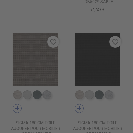
- DB5029 SABLE
33,60 €
favorite_border
favorite_border
DB0209 QUELCY
DB5001 BLANC
DB5003 ACIER
DB0210 ENO
DB0209 QUELCY
DB5001 BLANC
DB5003 ACIE
DB0210 
add
add
SIGMA 180 CM TOILE
SIGMA 180 CM TOILE
AJOUREE POUR MOBILIER
AJOUREE POUR MOBILIER