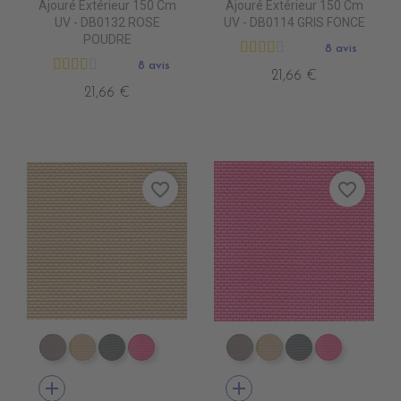
Ajouré Extérieur 150 Cm
Ajouré Extérieur 150 Cm
UV - DB0132 ROSE
UV - DB0114 GRIS FONCE
POUDRE
8 avis
8 avis
21,66 €
21,66 €
favorite_border
favorite_border
DB0104 TAUPE
DB0113 BEIGE
DB0114 GRIS FONCE
DB0112 FUSHIA
DB0104 TAUPE
DB0113 BEIGE
DB0114 GRIS 
DB0112 F
add
add