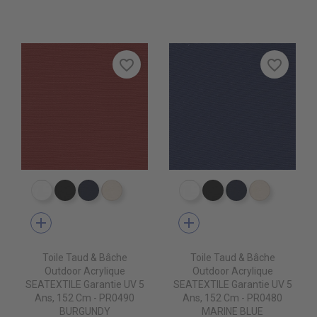
favorite_border
favorite_border
PR0500 WHITE
PR0600 BLACK
PR0560 GRAND BANK
PR0520 OYSTER
PR0500 WHITE
PR0600 BLACK
PR0560 GRA
PR0520 
add
add
Toile Taud & Bâche
Toile Taud & Bâche
Outdoor Acrylique
Outdoor Acrylique
SEATEXTILE Garantie UV 5
SEATEXTILE Garantie UV 5
Ans, 152 Cm - PR0490
Ans, 152 Cm - PR0480
BURGUNDY
MARINE BLUE