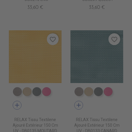
33,60 €
33,60 €
favorite_border
favorite_border
DB0104 TAUPE
DB0113 BEIGE
DB0114 GRIS FONCE
DB0112 FUSHIA
DB0104 TAUPE
DB0113 BEIGE
DB0114 GRIS 
DB0112 F
add
add
RELAX Tissu Textilene
RELAX Tissu Textilene
Ajouré Extérieur 150 Cm
Ajouré Extérieur 150 Cm
UV - DB0135 MOUTARD
UV - DB0133 CANARD