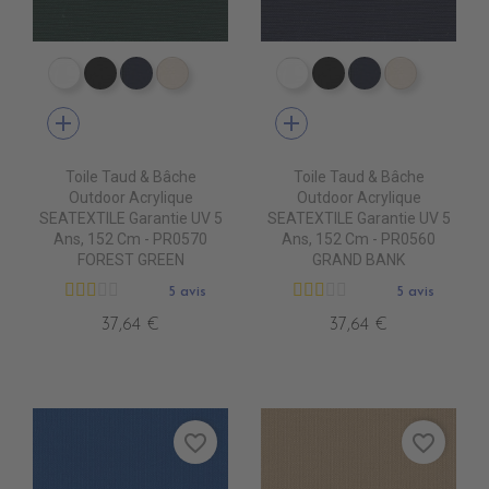
PR0500 WHITE
PR0600 BLACK
PR0560 GRAND BANK
PR0520 OYSTER
PR0500 WHITE
PR0600 BLACK
PR0560 GRA
PR0520 
add
add
Toile Taud & Bâche
Toile Taud & Bâche
Outdoor Acrylique
Outdoor Acrylique
SEATEXTILE Garantie UV 5
SEATEXTILE Garantie UV 5
Ans, 152 Cm - PR0570
Ans, 152 Cm - PR0560
FOREST GREEN
GRAND BANK
5 avis
5 avis
37,64 €
37,64 €
favorite_border
favorite_border