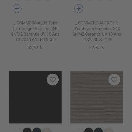
add
add
_.COMMERCIAL95 Toile
_.COMMERCIAL95 Toile
D'ombrage Premium 340
D'ombrage Premium 340
Gr/m2 Garantie UV 10 Ans
Gr/m2 Garantie UV 10 Ans
- PS2040 ANTHRACITE
- PS2030 STONE
52,32 €
52,32 €
favorite_border
favorite_border