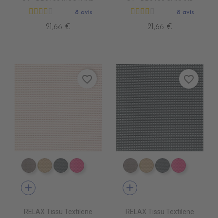
8 avis
8 avis
21,66 €
21,66 €
favorite_border
favorite_border
DB0104 TAUPE
DB0113 BEIGE
DB0114 GRIS FONCE
DB0112 FUSHIA
DB0104 TAUPE
DB0113 BEIGE
DB0114 GRIS 
DB0112 F
add
add
RELAX Tissu Textilene
RELAX Tissu Textilene