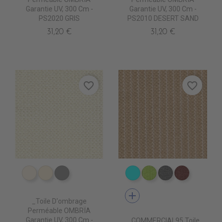
Garantie UV, 300 Cm -
Garantie UV, 300 Cm -
PS2020 GRIS
PS2010 DESERT SAND
31,20 €
31,20 €
favorite_border
favorite_border
PS2000 NATUREL
PS2010 DESERT SAND
PS2020 GRIS
PS2050 CIEL
PS2110 SO GREEN
PS2030 STON
PS2080 L
add
_Toile D'ombrage
Perméable OMBRÏA
Garantie UV, 300 Cm -
_.COMMERCIAL95 Toile