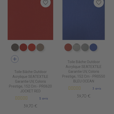
favorite_border
favorite_border
PR0790 MOONROCK
PR0620 JOCKET RED
PR0510 ROUGE
PR0760 HEATHER BEIGE
PR0630 TERRA
PR0690 SYLVER
PR0700 PEAR
PR0550 
add
Toile Bâche Outdoor
Acrylique SEATEXTILE
Garantie UV, Coloris
Toile Bâche Outdoor
Prestige, 152 Cm - PR0550
Acrylique SEATEXTILE
BLEU OCEAN
Garantie UV, Coloris
Prestige, 152 Cm - PR0620
3 avis
JOCKET RED
39,70 €
2 avis
39,70 €