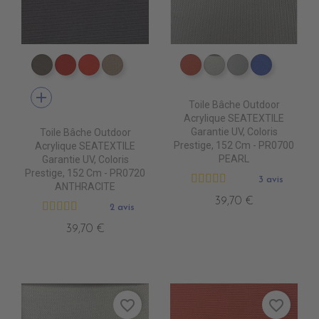
PR0790 MOONROCK
PR0620 JOCKET RED
PR0510 ROUGE
PR0760 HEATHER BEIGE
PR0630 TERRA
PR0690 SYLVER
PR0700 PEAR
PR0550 
add
Toile Bâche Outdoor
Acrylique SEATEXTILE
Garantie UV, Coloris
Toile Bâche Outdoor
Prestige, 152 Cm - PR0700
Acrylique SEATEXTILE
PEARL
Garantie UV, Coloris
Prestige, 152 Cm - PR0720
3 avis
ANTHRACITE
39,70 €
2 avis
39,70 €
favorite_border
favorite_border