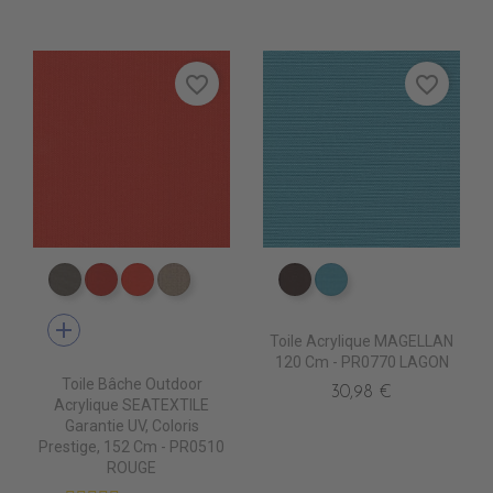
favorite_border
favorite_border
PR0790 MOONROCK
PR0620 JOCKET RED
PR0510 ROUGE
PR0760 HEATHER BEIGE
PR067 CHESTNUST
PR0770 LAGON
add
Toile Acrylique MAGELLAN
120 Cm - PR0770 LAGON
Toile Bâche Outdoor
30,98 €
Acrylique SEATEXTILE
Garantie UV, Coloris
Prestige, 152 Cm - PR0510
ROUGE