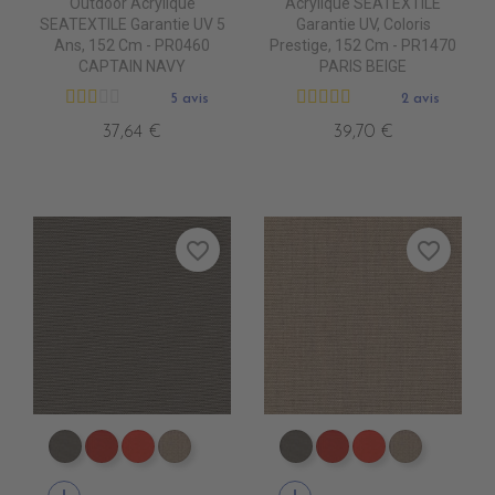
Outdoor Acrylique
Acrylique SEATEXTILE
SEATEXTILE Garantie UV 5
Garantie UV, Coloris
Ans, 152 Cm - PR0460
Prestige, 152 Cm - PR1470
CAPTAIN NAVY
PARIS BEIGE
5 avis
2 avis
37,64 €
39,70 €
favorite_border
favorite_border
PR0790 MOONROCK
PR0620 JOCKET RED
PR0510 ROUGE
PR0760 HEATHER BEIGE
PR0790 MOONROCK
PR0620 JOCKET R
PR0510 ROUG
PR0760 