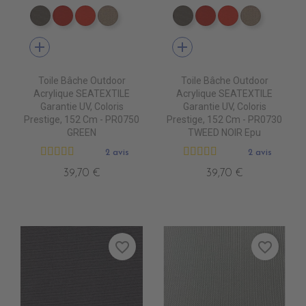
PR0790 MOONROCK
PR0620 JOCKET RED
PR0510 ROUGE
PR0760 HEATHER BEIGE
PR0790 MOONROCK
PR0620 JOCKET R
PR0510 ROUG
PR0760 
add
add
Toile Bâche Outdoor
Toile Bâche Outdoor
Acrylique SEATEXTILE
Acrylique SEATEXTILE
Garantie UV, Coloris
Garantie UV, Coloris
Prestige, 152 Cm - PR0750
Prestige, 152 Cm - PR0730
GREEN
TWEED NOIR Epu
2 avis
2 avis
39,70 €
39,70 €
favorite_border
favorite_border