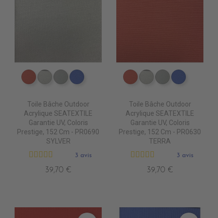
PR0630 TERRA
PR0690 SYLVER
PR0700 PEARL
PR0550 BLEU OCEAN
PR0630 TERRA
PR0690 SYLVER
PR0700 PEAR
PR0550 
Toile Bâche Outdoor
Toile Bâche Outdoor
Acrylique SEATEXTILE
Acrylique SEATEXTILE
Garantie UV, Coloris
Garantie UV, Coloris
Prestige, 152 Cm - PR0690
Prestige, 152 Cm - PR0630
SYLVER
TERRA
3 avis
3 avis
39,70 €
39,70 €