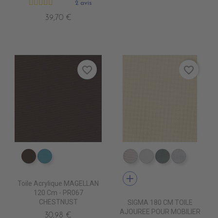
2 avis
39,70 €
favorite_border
favorite_border
PR067 CHESTNUST
PR0770 LAGON
DB0209 QUELCY
DB5001 BLANC
DB5003 ACIE
DB0210 
add
Toile Acrylique MAGELLAN
120 Cm - PR067
CHESTNUST
SIGMA 180 CM TOILE
AJOUREE POUR MOBILIER
30,98 €