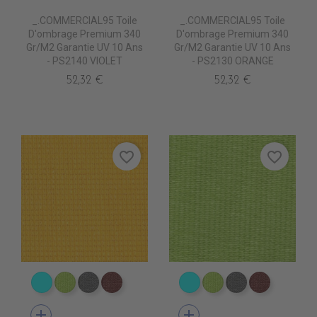
_.COMMERCIAL95 Toile
_.COMMERCIAL95 Toile
D'ombrage Premium 340
D'ombrage Premium 340
Gr/m2 Garantie UV 10 Ans
Gr/m2 Garantie UV 10 Ans
- PS2140 VIOLET
- PS2130 ORANGE
52,32 €
52,32 €
favorite_border
favorite_border
PS2050 CIEL
PS2110 SO GREEN
PS2030 STONE
PS2080 LIE DE VIN
PS2050 CIEL
PS2110 SO GREEN
PS2030 STON
PS2080 L
add
add