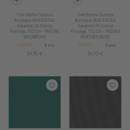
add
add
Toile Bâche Outdoor
Toile Bâche Outdoor
Acrylique SEATEXTILE
Acrylique SEATEXTILE
Garantie UV, Coloris
Garantie UV, Coloris
Prestige, 152 Cm - PR0790
Prestige, 152 Cm - PR0760
MOONROCK
HEATHER BEIGE
2 avis
2 avis
39,70 €
39,70 €
favorite_border
favorite_border