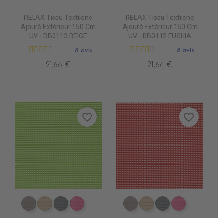
RELAX Tissu Textilene
RELAX Tissu Textilene
Ajouré Extérieur 150 Cm
Ajouré Extérieur 150 Cm
UV - DB0113 BEIGE
UV - DB0112 FUSHIA
8 avis
8 avis
21,66 €
21,66 €
favorite_border
favorite_border
DB0104 TAUPE
DB0113 BEIGE
DB0114 GRIS FONCE
DB0112 FUSHIA
DB0104 TAUPE
DB0113 BEIGE
DB0114 GRIS 
DB0112 F