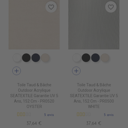
favorite_border
favorite_border
PR0500 WHITE
PR0600 BLACK
PR0560 GRAND BANK
PR0520 OYSTER
PR0500 WHITE
PR0600 BLACK
PR0560 GRA
PR0520 
add
add
Toile Taud & Bâche
Toile Taud & Bâche
Outdoor Acrylique
Outdoor Acrylique
SEATEXTILE Garantie UV 5
SEATEXTILE Garantie UV 5
Ans, 152 Cm - PR0520
Ans, 152 Cm - PR0500
OYSTER
WHITE
5 avis
5 avis
37,64 €
37,64 €