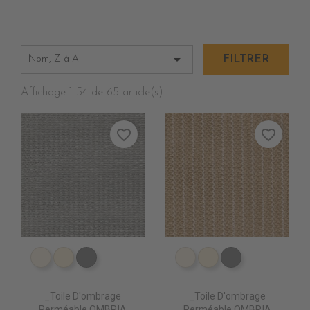

Nom, Z à A
FILTRER
Affichage 1-54 de 65 article(s)
favorite_border
favorite_border
PS2000 NATUREL
PS2010 DESERT SAND
PS2020 GRIS
PS2000 NATUREL
PS2010 DESERT S
PS2020 GRIS
_Toile D'ombrage
_Toile D'ombrage
Perméable OMBRÏA
Perméable OMBRÏA