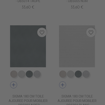
- DB5014 TAUPE
- DB5005 NOIR
33,60 €
33,60 €
favorite_border
favorite_border
DB0209 QUELCY
DB5001 BLANC
DB5003 ACIER
DB0210 ENO
DB0209 QUELCY
DB5001 BLANC
DB5003 ACIE
DB0210 
add
add
SIGMA 180 CM TOILE
SIGMA 180 CM TOILE
AJOUREE POUR MOBILIER
AJOUREE POUR MOBILIER