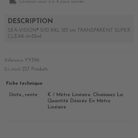
local_shipping
Livraison sous 3 à 4 jours ouvrés.
DESCRIPTION
SEA-VISION® 5/10 XXL 183 cm TRANSPARENT SUPER
CLEAR rl=33ml
YY396
Référence
227 Produits
En stock
Fiche technique
Unite_vente
€ / Mètre Linéaire. Choisissez La
Quantité Désirée En Mètre
Linéaire