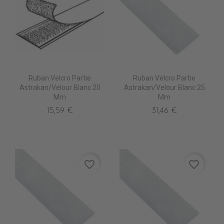
Ruban Velcro Partie
Ruban Velcro Partie
Astrakan/Velour Blanc 20
Astrakan/Velour Blanc 25
Mm
Mm
15,59 €
31,46 €
favorite_border
favorite_border