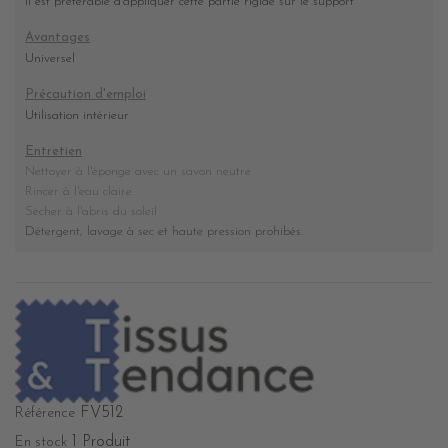
Il est préférable d'appliquer cette partie rigide sur le support
Avantages
Universel
Précaution d'emploi
Utilisation intérieur
Entretien
Nettoyer à l'éponge avec un savon neutre
Rincer à l'eau claire
Sécher à l'abris du soleil
Détergent, lavage à sec et haute pression prohibés
.
FV512
Référence
1 Produit
En stock