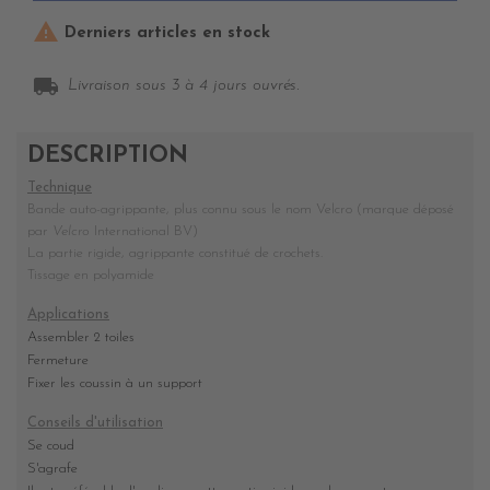

Derniers articles en stock
local_shipping
Livraison sous 3 à 4 jours ouvrés.
DESCRIPTION
Technique
Bande auto-agrippante, plus connu sous le nom Velcro (marque déposé
par
Velcro
International BV
)
La partie rigide, agrippante constitué de crochets.
Tissage en polyamide
Applications
Assembler 2 toiles
Fermeture
Fixer les coussin à un support
Conseils d'utilisation
Se coud
S'agrafe