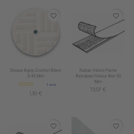
favorite_border
favorite_border
Disque Agrip Crochet Blanc
Ruban Velcro Partie
D 45 Mm
Astrakan/Velour Noir 50
Mm
1 avis
72,07 €
1,30 €
favorite_border
favorite_border