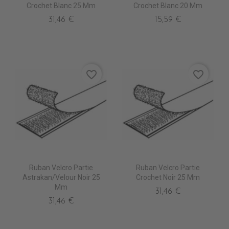
Crochet Blanc 25 Mm
Crochet Blanc 20 Mm
31,46 €
15,59 €
favorite_border
favorite_border
Ruban Velcro Partie
Ruban Velcro Partie
Astrakan/Velour Noir 25
Crochet Noir 25 Mm
Mm
31,46 €
31,46 €