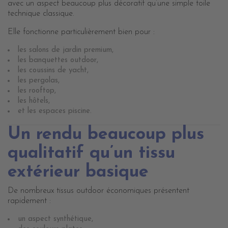
avec un aspect beaucoup plus décoratif qu’une simple toile
technique classique.
Elle fonctionne particulièrement bien pour :
les salons de jardin premium,
les banquettes outdoor,
les coussins de yacht,
les pergolas,
les rooftop,
les hôtels,
et les espaces piscine.
Un rendu beaucoup plus
qualitatif qu’un tissu
extérieur basique
De nombreux tissus outdoor économiques présentent
rapidement :
un aspect synthétique,