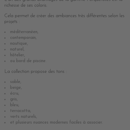
richesse de ses coloris.
Cela permet de créer des ambiances très différentes selon les
projets :
méditerranéen,
contemporain,
nautique,
naturel,
hôtelier,
ou bord de piscine.
La collection propose des tons :
sable,
beige,
écru,
gris,
bleu,
terracotta,
verts naturels,
et plusieurs nuances modernes faciles à associer.