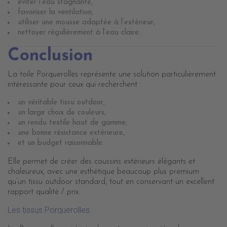
éviter l’eau stagnante,
favoriser la ventilation,
utiliser une mousse adaptée à l’extérieur,
nettoyer régulièrement à l’eau claire.
Conclusion
La toile Porquerolles représente une solution particulièrement
intéressante pour ceux qui recherchent :
un véritable tissu outdoor,
un large choix de couleurs,
un rendu textile haut de gamme,
une bonne résistance extérieure,
et un budget raisonnable.
Elle permet de créer des coussins extérieurs élégants et
chaleureux, avec une esthétique beaucoup plus premium
qu’un tissu outdoor standard, tout en conservant un excellent
rapport qualité / prix.
Les tissus Porquerolles