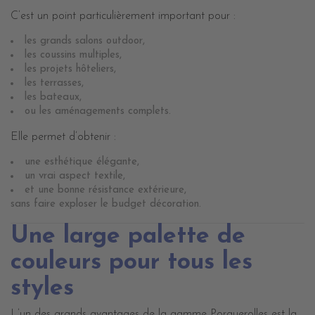
C’est un point particulièrement important pour :
les grands salons outdoor,
les coussins multiples,
les projets hôteliers,
les terrasses,
les bateaux,
ou les aménagements complets.
Elle permet d’obtenir :
une esthétique élégante,
un vrai aspect textile,
et une bonne résistance extérieure,
sans faire exploser le budget décoration.
Une large palette de
couleurs pour tous les
styles
L’un des grands avantages de la gamme Porquerolles est la