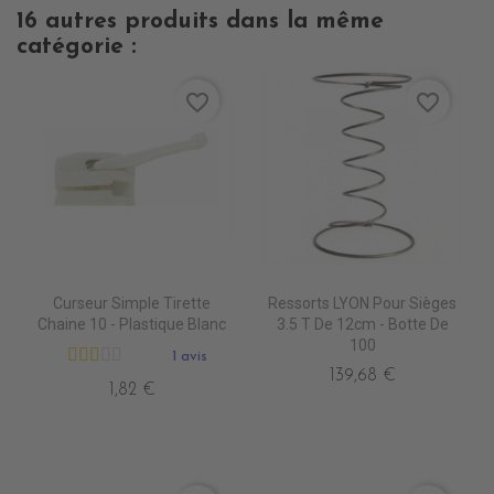
16 autres produits dans la même
catégorie :
favorite_border
favorite_border
Curseur Simple Tirette
Ressorts LYON Pour Sièges
Chaine 10 - Plastique Blanc
3.5 T De 12cm - Botte De
100
1 avis
139,68 €
1,82 €