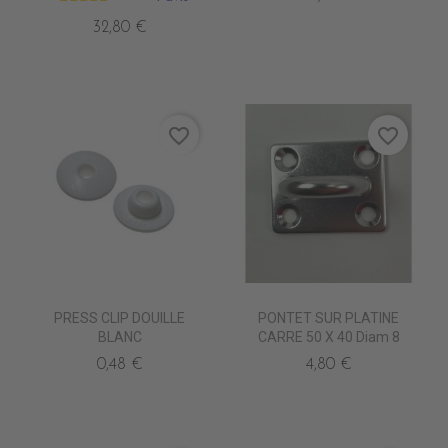
32,80 €
favorite_border
favorite_border
PRESS CLIP DOUILLE
PONTET SUR PLATINE
BLANC
CARRE 50 X 40 Diam 8
0,48 €
4,80 €