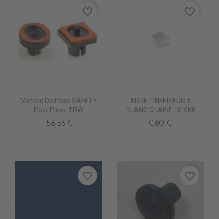
favorite_border
favorite_border
Matrice De Pose SAFETY
ARRET INFERIEUR X
Pour Pince TRW
BLANC CHAINE 10 YKK
158,53 €
0,60 €
favorite_border
favorite_border