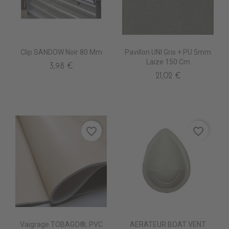
Clip SANDOW Noir 80 Mm
Pavillon UNI Gris + PU 5mm
Laize 150 Cm
3,98 €
21,02 €
favorite_border
favorite_border
Vaigrage TOBAGO®, PVC
AERATEUR BOAT VENT