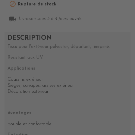

Rupture de stock
local_shipping
Livraison sous 3 à 4 jours ouvrés.
DESCRIPTION
Tissu pour l'extérieur polyester, déparlant, imrpimé.
Résistant aux UV.
Applications
Coussins extérieur
Sièges, canapés, assises extérieur
Décoration extérieur
Avantages
Souple et confortable
Entretien