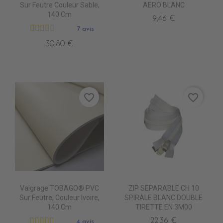
Sur Feutre Couleur Sable,
AERO BLANC
140 Cm
9,46 €
7 avis
30,80 €
favorite_border
favorite_border
Vaigrage TOBAGO® PVC
ZIP SEPARABLE CH 10
Sur Feutre, Couleur Ivoire,
SPIRALE BLANC DOUBLE
140 Cm
TIRETTE EN 3M00
22,36 €
4 avis