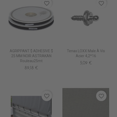
favorite_border
favorite_border
AGRIPPANT $ ADHESIVE $
Tenax LOXX Male À Vis
25 MM NOIR ASTRAKAN
Acier 4,2*16
Rouleau25mt
3,09 €
89,18 €
favorite_border
favorite_border