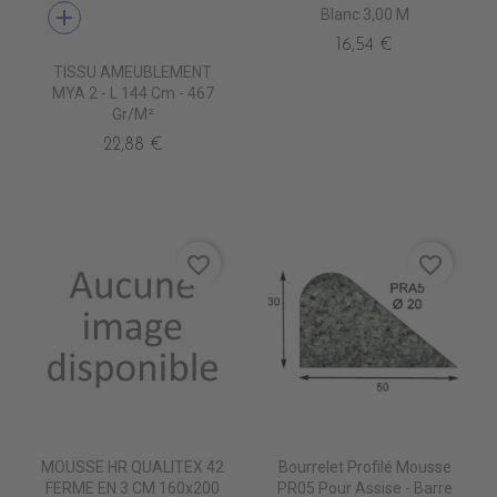
add
Blanc 3,00 M
16,54 €
TISSU AMEUBLEMENT
MYA 2 - L 144 Cm - 467
Gr/m²
22,88 €
favorite_border
favorite_border
MOUSSE HR QUALITEX 42
Bourrelet Profilé Mousse
FERME EN 3 CM 160x200
PR05 Pour Assise - Barre