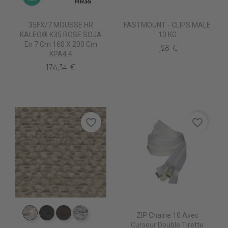
35FX/7 MOUSSE HR
FASTMOUNT - CLIPS MALE
KALEO® K35 ROSE SOJA
10 KG
En 7 Cm 160 X 200 Cm
1,28 €
KPA4.4
176,34 €
favorite_border
favorite_border
ZIP Chaine 10 Avec
ES3550 NATUREL
ES3551 NOIR
ES3552 MARRON
ES3553 PERLE
Curseur Double Tirette