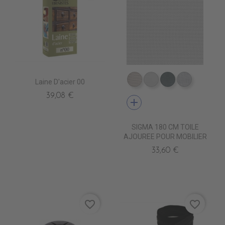
Laine D'acier 00
DB0209 QUELCY
DB5001 BLANC
DB5003 ACIE
DB0210 
39,08 €
add
SIGMA 180 CM TOILE
AJOUREE POUR MOBILIER
33,60 €
favorite_border
favorite_border