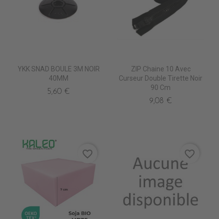
YKK SNAD BOULE 3M NOIR
ZIP Chaine 10 Avec
40MM
Curseur Double Tirette Noir
90 Cm
5,60 €
9,08 €
favorite_border
favorite_border