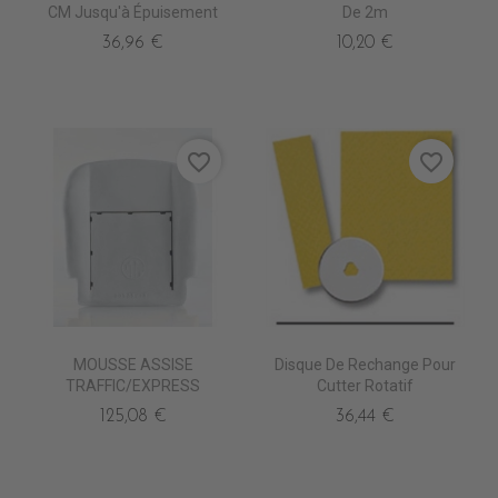
CM Jusqu'à Épuisement
De 2m
36,96 €
10,20 €
favorite_border
favorite_border
MOUSSE ASSISE
Disque De Rechange Pour
TRAFFIC/EXPRESS
Cutter Rotatif
125,08 €
36,44 €