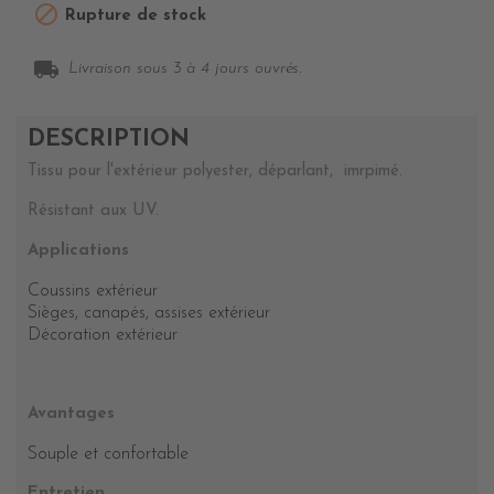

Rupture de stock
local_shipping
Livraison sous 3 à 4 jours ouvrés.
DESCRIPTION
Tissu pour l'extérieur polyester, déparlant, imrpimé.
Résistant aux UV.
Applications
Coussins extérieur
Sièges, canapés, assises extérieur
Décoration extérieur
Avantages
Souple et confortable
Entretien