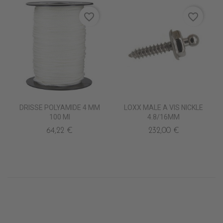
favorite_border
favorite_border
DRISSE POLYAMIDE 4 MM
LOXX MALE A VIS NICKLE
100 Ml
4.8/16MM
64,22 €
232,00 €