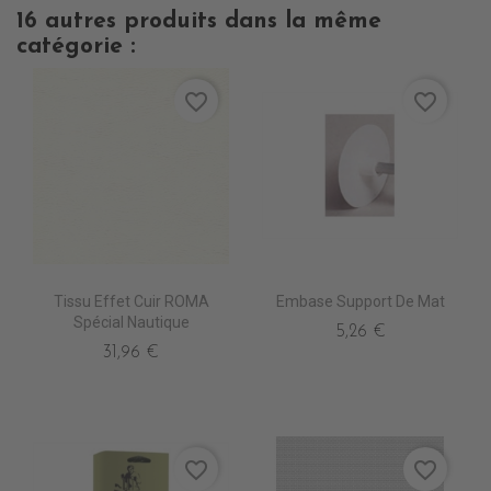
16 autres produits dans la même
catégorie :
favorite_border
favorite_border
Tissu Effet Cuir ROMA
Embase Support De Mat
Spécial Nautique
5,26 €
31,96 €
favorite_border
favorite_border