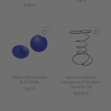
5,16 €
9,08 €
favorite_border
favorite_border
PRESS CLIP CHAPEAU
Ressorts LYON Pour
BLEU ROYAL
Sommiers 4.5 T De 22cm -
Botte De 100
0,48 €
205,20 €