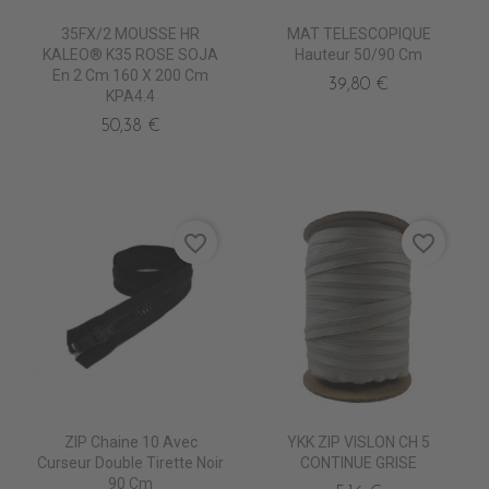
35FX/2 MOUSSE HR
MAT TELESCOPIQUE
KALEO® K35 ROSE SOJA
Hauteur 50/90 Cm
En 2 Cm 160 X 200 Cm
39,80 €
KPA4.4
50,38 €
favorite_border
favorite_border
ZIP Chaine 10 Avec
YKK ZIP VISLON CH 5
Curseur Double Tirette Noir
CONTINUE GRISE
90 Cm