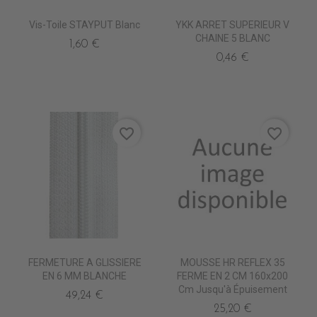
Vis-Toile STAYPUT Blanc
YKK ARRET SUPERIEUR V
CHAINE 5 BLANC
1,60 €
0,46 €
favorite_border
favorite_border
FERMETURE A GLISSIERE
MOUSSE HR REFLEX 35
EN 6 MM BLANCHE
FERME EN 2 CM 160x200
Cm Jusqu'à Épuisement
49,24 €
25,20 €