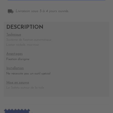
local_shipping
Livraison sous 3 à 4 jours ouvrés.
DESCRIPTION
Technique
Système de fixation automatique
Laiton nickelé, marinisé
Avantages
Fixation d'origine
Installation
Ne nécessite pas un outil spécial
Mise en oeuvre
Le Safety autour de la toile