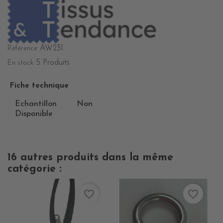
AW231
Référence
5 Produits
En stock
Fiche technique
Echantillon
Non
Disponible
16 autres produits dans la même
catégorie :
favorite_border
favorite_border