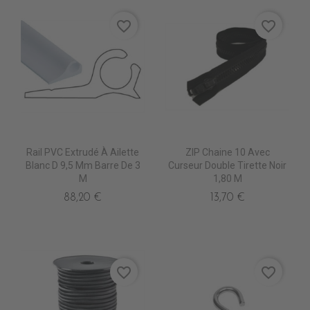
favorite_border
favorite_border
Rail PVC Extrudé À Ailette
ZIP Chaine 10 Avec
Blanc D 9,5 Mm Barre De 3
Curseur Double Tirette Noir
M
1,80 M
88,20 €
13,70 €
favorite_border
favorite_border