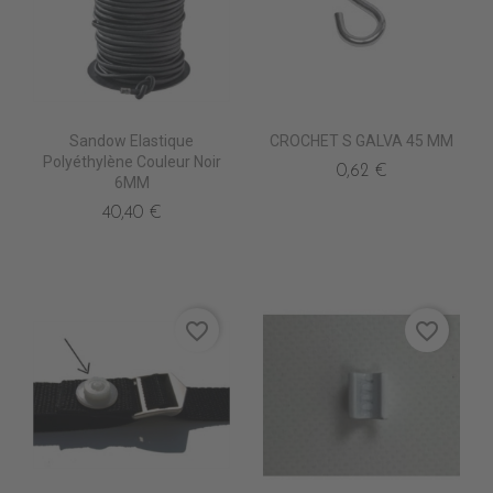
Sandow Elastique
CROCHET S GALVA 45 MM
Polyéthylène Couleur Noir
0,62 €
6MM
40,40 €
favorite_border
favorite_border