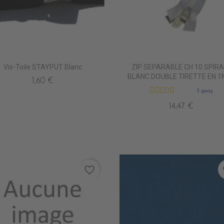
Vis-Toile STAYPUT Blanc
ZIP SEPARABLE CH 10 SPIRA
BLANC DOUBLE TIRETTE EN 1
1,60 €
1 avis
14,47 €
favorite_border
fa