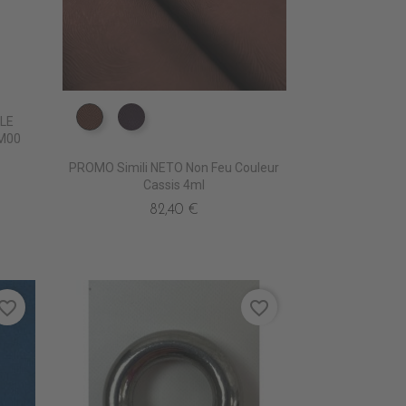
LE
ED5050 BROU
ED5140 AUBERGINE
M00
PROMO Simili NETO Non Feu Couleur
Cassis 4ml
82,40 €
vorite_border
favorite_border