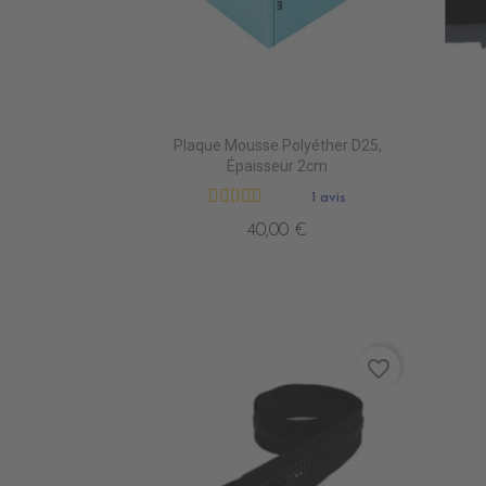
Plaque Mousse Polyéther D25,
Épaisseur 2cm
1 avis
40,00 €
favorite_border