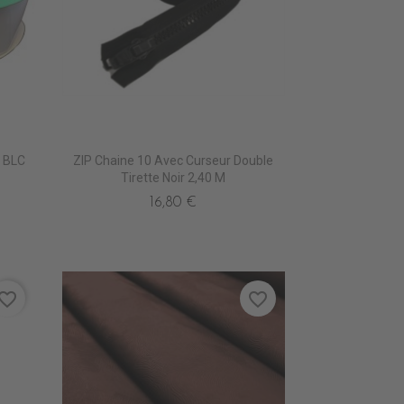
 BLC
ZIP Chaine 10 Avec Curseur Double
Tirette Noir 2,40 M
16,80 €
vorite_border
favorite_border