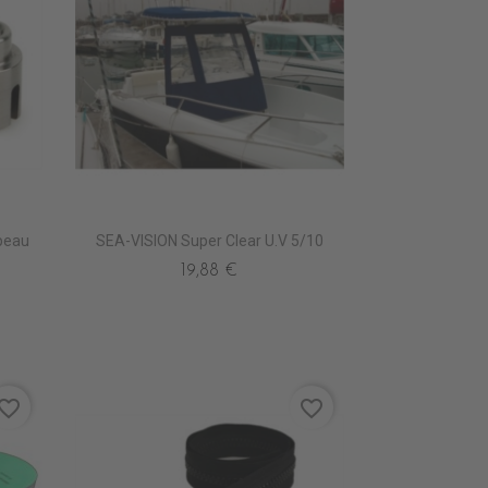
peau
SEA-VISION Super Clear U.V 5/10
19,88 €
vorite_border
favorite_border