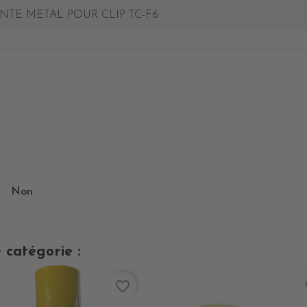
TE METAL POUR CLIP TC-F6
Non
 catégorie :
favorite_border
fa