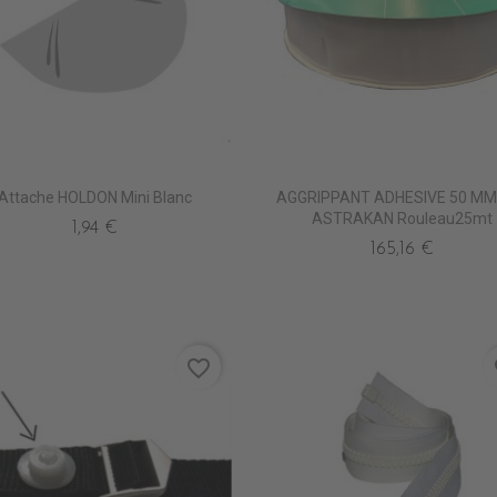
Attache HOLDON Mini Blanc
AGGRIPPANT ADHESIVE 50 MM
ASTRAKAN Rouleau25mt
1,94 €
165,16 €
favorite_border
fa