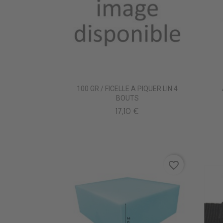
100 GR / FICELLE A PIQUER LIN 4
BOUTS
17,10 €
favorite_border