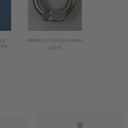
BLE
ANNEAU D POUR ECROU 8 Mm
.3ML
4,00 €