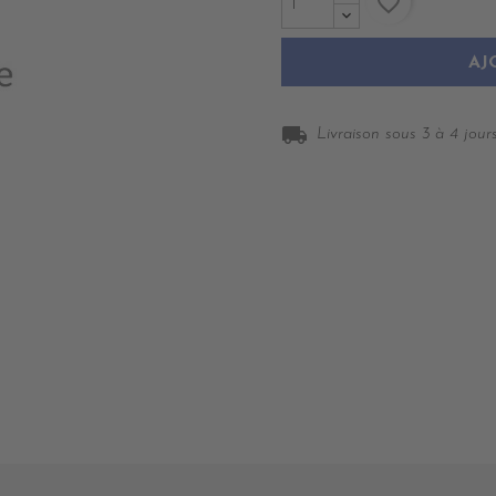
favorite_border
AJ
local_shipping
Livraison sous 3 à 4 jours