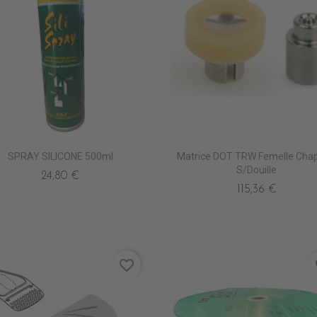
SPRAY SILICONE 500ml
Matrice DOT TRW Femelle Cha
S/Douille
24,80 €
115,36 €
favorite_border
fa