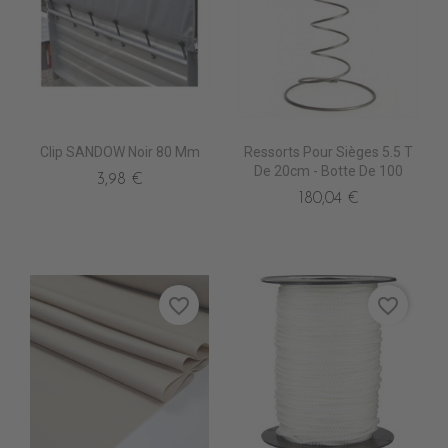
Clip SANDOW Noir 80 Mm
Ressorts Pour Sièges 5.5 T
De 20cm - Botte De 100
3,98 €
180,04 €
favorite_border
favorite_border