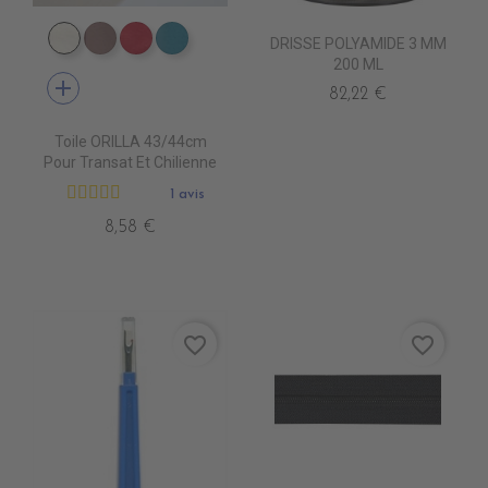
DRISSE POLYAMIDE 3 MM
DT0001 ECRU
DT0003 TOURTERELLE
DT0005 FUSHIA
DT0022 TOPAZE
200 ML
add
82,22 €
Toile ORILLA 43/44cm
Pour Transat Et Chilienne
1 avis
8,58 €
favorite_border
favorite_border