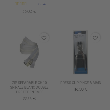
2 avis
36,00 €
favorite_border
favorite_border
ZIP SEPARABLE CH 10
PRESS CLIP PINCE A MAIN
SPIRALE BLANC DOUBLE
118,00 €
TIRETTE EN 3M00
22,36 €