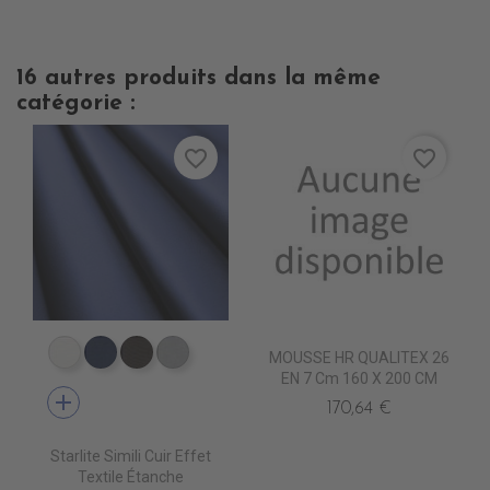
16 autres produits dans la même
catégorie :
favorite_border
favorite_border
MOUSSE HR QUALITEX 26
EP9000 BLANC
EP9010 NAVY BLUE
EP9013 CHOCOLAT
EP9007 PERLE
EN 7 Cm 160 X 200 CM
add
170,64 €
Starlite Simili Cuir Effet
Textile Étanche