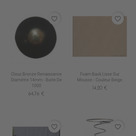
favorite_border
favorite_border
Clous Bronze Renaissance
Foam Back Lisse Sur
Diamètre 14mm - Boite De
Mousse - Couleur Beige
1000
14,20 €
64,76 €
favorite_border
favorite_border