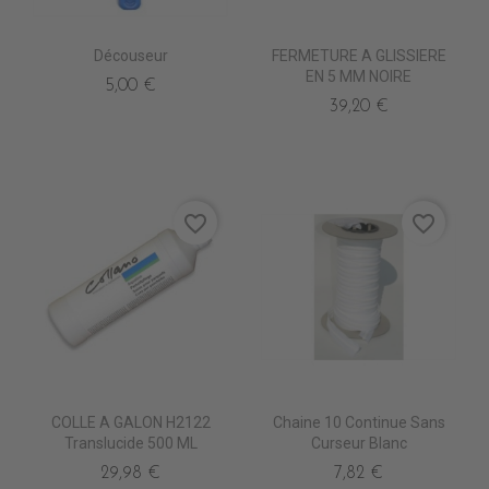
Découseur
FERMETURE A GLISSIERE
EN 5 MM NOIRE
5,00 €
39,20 €
favorite_border
favorite_border
COLLE A GALON H2122
Chaine 10 Continue Sans
Translucide 500 ML
Curseur Blanc
29,98 €
7,82 €