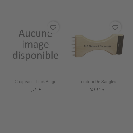
favorite_border
favorite_border
Chapeau T-Lock Beige
Tendeur De Sangles
0,25 €
60,84 €