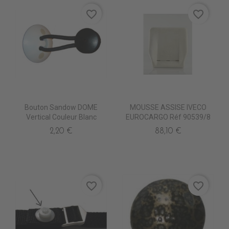
favorite_border
favorite_border
Bouton Sandow DOME
MOUSSE ASSISE IVECO
Vertical Couleur Blanc
EUROCARGO Réf 90539/8
2,20 €
88,10 €
favorite_border
favorite_border