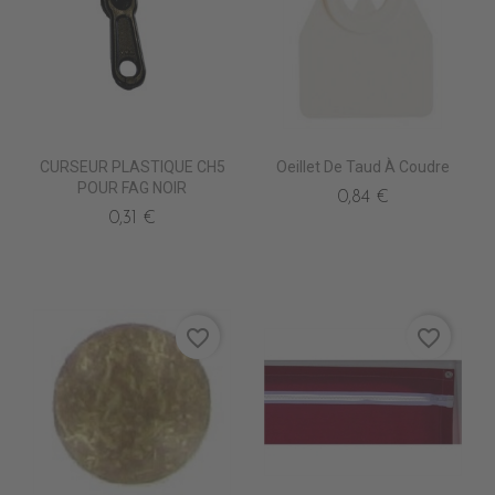
CURSEUR PLASTIQUE CH5
Oeillet De Taud À Coudre
POUR FAG NOIR
0,84 €
0,31 €
favorite_border
favorite_border