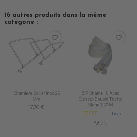
16 autres produits dans la même
catégorie :
favorite_border
favorite_border
Charnière Collier Inox 25
ZIP Chaine 10 Avec
Mm
Curseur Double Tirette
Blanc 1,20 M
17,70 €
1 avis
9,60 €