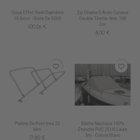
Clous Effet Vieilli Diamètre
Zip Chaine 5 Avec Curseur
10.5mm - Boite De 5000
Double Tirette, Noir, 100
Cm
100,26 €
8,00 €
favorite_border
favorite_border
Platine De Pont Inox 25
Bâche Nautique 100%
Mm
Étanche PVC ZEUS Laize
3m - Coloris Blanc
17,80 €