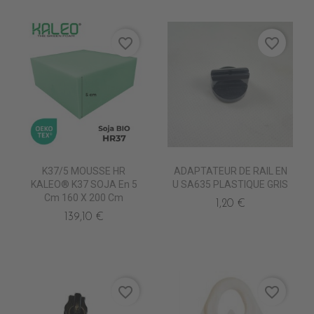
favorite_border
favorite_border
K37/5 MOUSSE HR
ADAPTATEUR DE RAIL EN
KALEO® K37 SOJA En 5
U SA635 PLASTIQUE GRIS
Cm 160 X 200 Cm
1,20 €
139,10 €
favorite_border
favorite_border