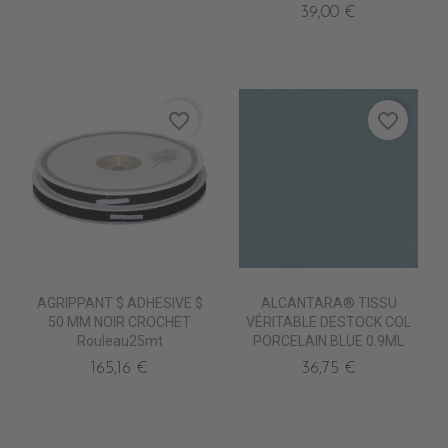
39,00 €
favorite_border
favorite_border
AGRIPPANT $ ADHESIVE $
ALCANTARA® TISSU
50 MM NOIR CROCHET
VÉRITABLE DESTOCK COL
Rouleau25mt
PORCELAIN BLUE 0.9ML
165,16 €
36,75 €