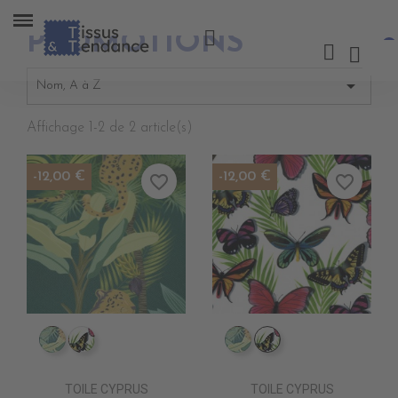
PROMOTIONS

Nom, A à Z
Affichage 1-2 de 2 article(s)
-12,00 €
-12,00 €
favorite_border
favorite_border
IM0805 FAUVE
IM0807 POLYGONIA
IM0805 FAUVE
IM0807 POLYGON
TOILE CYPRUS
TOILE CYPRUS