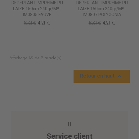
DEPERLANT IMPREIME PU
DEPERLANT IMPREIME PU
LAIZE 150cm 240gr/m² -
LAIZE 150cm 240gr/m² -
IM0805 FAUVE
IM0807 POLYGONIA
4,21 €
4,21 €
16,21 €
16,21 €
Affichage 1-2 de 2 article(s)

Retour en haut
Service client