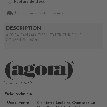

Rupture de stock
local_shipping
Livraison sous 3 à 4 jours ouvrés.
DESCRIPTION
AGORA PANAMA TISSU EXTERIEUR POUR
COUSSINS L160cm
DT3739
Référence
Fiche technique
Unite_vente
€ / Mètre Linéaire. Choisissez La