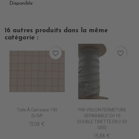
Disponible
16 autres produits dans la même
catégorie :
favorite_border
favorite_border
Toile À Carreaux 140
YKK VISLON FERMETURE
Gr/m²
SEPARABLE CH 10
DOUBLE TIRETTE EN 2.50
13,08 €
GRIS
15,88 €