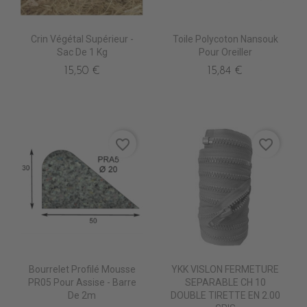
Crin Végétal Supérieur -
Toile Polycoton Nansouk
Sac De 1 Kg
Pour Oreiller
15,50 €
15,84 €
favorite_border
favorite_border
Bourrelet Profilé Mousse
YKK VISLON FERMETURE
PR05 Pour Assise - Barre
SEPARABLE CH 10
De 2m
DOUBLE TIRETTE EN 2.00