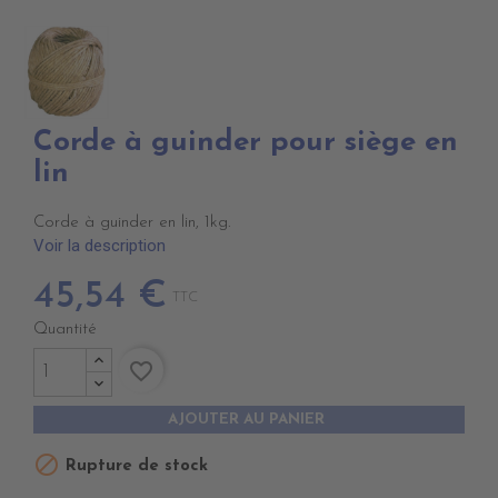
Corde à guinder pour siège en
lin
Corde à guinder en lin, 1kg.
Voir la description
45,54 €
TTC
Quantité
favorite_border
AJOUTER AU PANIER

Rupture de stock