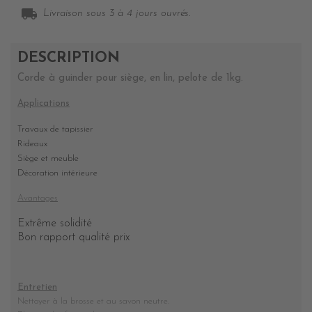
local_shipping
Livraison sous 3 à 4 jours ouvrés.
DESCRIPTION
Corde à guinder pour siège, en lin, pelote de 1kg.
Applications
Travaux de tapissier
Rideaux
Siège et meuble
Décoration intérieure
Avantages
Extrême solidité
Bon rapport qualité prix
Entretien
Nettoyer à la brosse et au savon neutre.