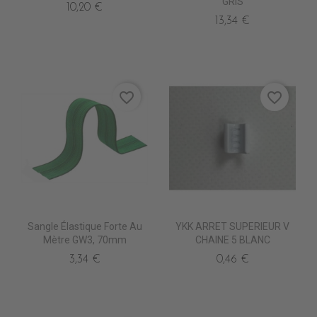
GRIS
10,20 €
13,34 €
favorite_border
favorite_border
Sangle Élastique Forte Au
YKK ARRET SUPERIEUR V
Mètre GW3, 70mm
CHAINE 5 BLANC
3,34 €
0,46 €