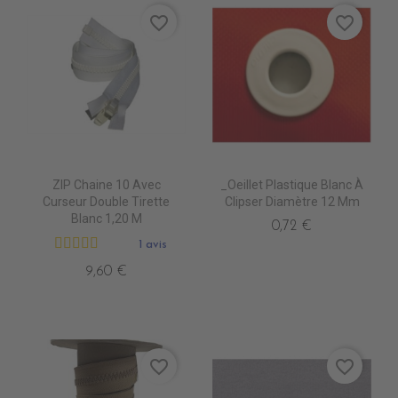
favorite_border
favorite_border
ZIP Chaine 10 Avec
_Oeillet Plastique Blanc À
Curseur Double Tirette
Clipser Diamètre 12 Mm
Blanc 1,20 M
0,72 €
1 avis
9,60 €
favorite_border
favorite_border