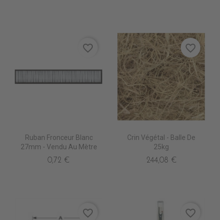
favorite_border
favorite_border
Ruban Fronceur Blanc
Crin Végétal - Balle De
27mm - Vendu Au Mètre
25kg
0,72 €
244,08 €
favorite_border
favorite_border