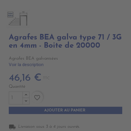
Agrafes BEA galva type 71 / 3G
en 4mm - Boite de 20000
Agrafes BEA galvanisées
Voir la description
46,16 €
TTC
Quantité
favorite_border
AJOUTER AU PANIER
local_shipping
Livraison sous 3 à 4 jours ouvrés.