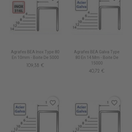
Agrafes BEA Inox Type 80
Agrafes BEA Galva Type
En 10mm - Boite De 5000
80 En 14 Mm - Boite De
15000
109,38 €
40,72 €
favorite_border
favorite_border