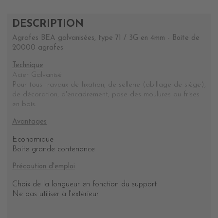
DESCRIPTION
Agrafes BEA galvanisées, type 71 / 3G en 4mm - Boite de
20000 agrafes
Technique
Acier Galvanisé
Pour tous travaux de fixation, de sellerie (abillage de siège),
de décoration, d'encadrement, pose des moulures ou frises
en bois.
Avantages
Economique
Boite grande contenance
Précaution d'emploi
Choix de la longueur en fonction du support
Ne pas utiliser à l'extérieur