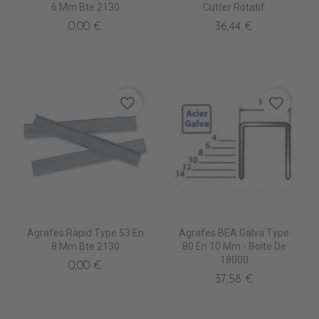
6 Mm Bte 2130
Cutter Rotatif
0,00 €
36,44 €
favorite_border
favorite_border
Agrafes Rapid Type 53 En
Agrafes BEA Galva Type
8 Mm Bte 2130
80 En 10 Mm - Boite De
18000
0,00 €
37,58 €