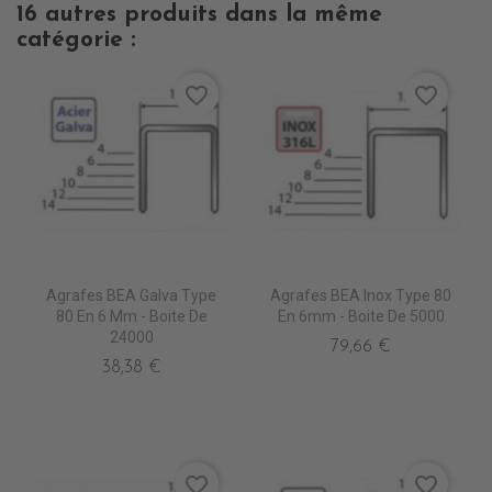
16 autres produits dans la même
catégorie :
favorite_border
favorite_border
Agrafes BEA Galva Type
Agrafes BEA Inox Type 80
80 En 6 Mm - Boite De
En 6mm - Boite De 5000
24000
79,66 €
38,38 €
favorite_border
favorite_border