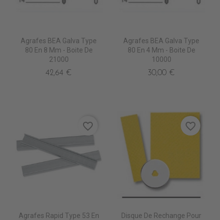
Agrafes BEA Galva Type
Agrafes BEA Galva Type
80 En 8 Mm - Boite De
80 En 4 Mm - Boite De
21000
10000
42,64 €
30,00 €
favorite_border
favorite_border
Agrafes Rapid Type 53 En
Disque De Rechange Pour