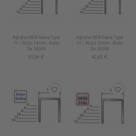
Agrafes BEA Galva Type
Agrafes BEA Galva Type
71 / 3G En 14mm - Boite
71 / 3G En 10mm - Boite
De 20000
De 20000
52,34 €
42,62 €
favorite_border
favorite_border