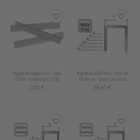
favorite_border
favorite_border
Agrafes Rapid Inox Type
Agrafes BEA Inox Type 80
53 En 10 Mm Bte 2130
En 8mm - Boite De 5000
0,00 €
88,60 €
favorite_border
favorite_border