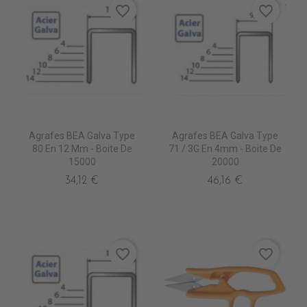
favorite_border
favorite_border
Agrafes BEA Galva Type
Agrafes BEA Galva Type
80 En 12 Mm - Boite De
71 / 3G En 4mm - Boite De
15000
20000
34,12 €
46,16 €
favorite_border
favorite_border