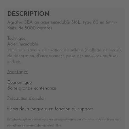
DESCRIPTION
Agrafes BEA an acier inoxidable 316L, type 80 en 6mm -
Boite de 5000 agrafes
Technique
Acier Inoxidable
Pour tous travaux de fixation, de sellerie (abillage de siège),
de décoration, d'encadrement, pose des moulures ou frises
en bois.
Avantages
Economique
Boite grande contenance
Précaution d'emploi
Choix de la longueur en fonction du support
Les photographies donnent des teintes approximatives et sans valeur légale. Nous vous
conseillons de commander un echantillon.