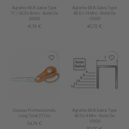
Agrafes BEA Galva Type
Agrafes BEA Galva Type
71 / 3G En 8mm - Boite De
80 En 14 Mm - Boite De
20000
15000
41,74 €
40,72 €
favorite_border
favorite_border
Ciseaux Professionnels,
Agrafes BEA Galva Type
Long Total 27 Cm
80 En 4 Mm - Boite De
10000
54,74 €