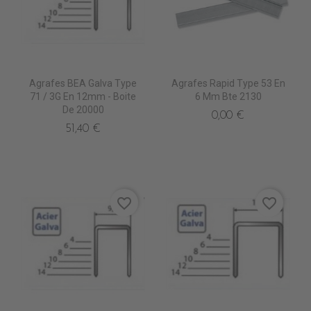
Agrafes BEA Galva Type
Agrafes Rapid Type 53 En
71 / 3G En 12mm - Boite
6 Mm Bte 2130
De 20000
0,00 €
51,40 €
favorite_border
favorite_border