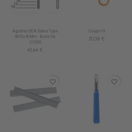
Agrafes BEA Galva Type
Coupe Fil
80 En 8 Mm - Boite De
20,38 €
21000
42,64 €
favorite_border
favorite_border