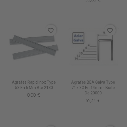
30,00 €
favorite_border
favorite_border
Agrafes Rapid Inox Type
Agrafes BEA Galva Type
53 En 6 Mm Bte 2130
71 / 3G En 14mm - Boite
De 20000
0,00 €
52,34 €