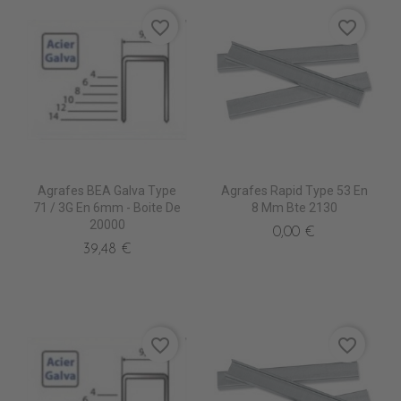
favorite_border
favorite_border
Agrafes BEA Galva Type
Agrafes Rapid Type 53 En
71 / 3G En 6mm - Boite De
8 Mm Bte 2130
20000
0,00 €
39,48 €
favorite_border
favorite_border