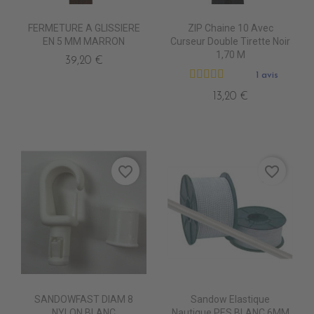
FERMETURE A GLISSIERE
ZIP Chaine 10 Avec
EN 5 MM MARRON
Curseur Double Tirette Noir
1,70 M
39,20 €
1 avis
13,20 €
favorite_border
favorite_border
SANDOWFAST DIAM 8
Sandow Elastique
NYLON BLANC
Nautique PES BLANC 6MM