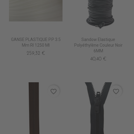
GANSE PLASTIQUE P.P 3.5
Sandow Elastique
Mm Rl 1250 Ml
Polyéthylène Couleur Noir
6MM
259,32 €
40,40 €
favorite_border
favorite_border