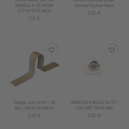
LOXX? MALE LAITON
Bouton Sandow DOME
NICKELE A VIS ACIER
Vertical Couleur Blanc
4.2*16 TETE INOX
2,20 €
1,15 €
favorite_border
favorite_border
Sangle Jute CS 811, 85
SNAD FLEX BOULE AUTO-
Mm , Vendu Au Mètre
COLLANT 3M BLANC
0,40 €
5,20 €