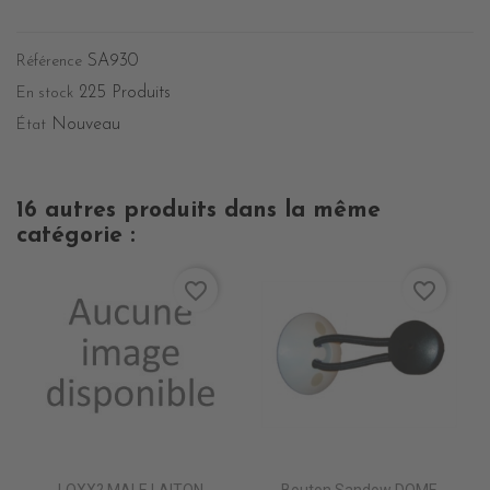
SA930
Référence
225 Produits
En stock
Nouveau
État
16 autres produits dans la même
catégorie :
favorite_border
favorite_border