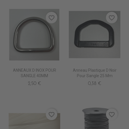
favorite_border
favorite_border
ANNEAUX D INOX POUR
Anneau Plastique D Noir
SANGLE 40MM
Pour Sangle 25 Mm
2,50 €
0,38 €
favorite_border
favorite_border