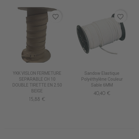
favorite_border
favorite_border
YKK VISLON FERMETURE
Sandow Elastique
SEPARABLE CH 10
Polyéthylène Couleur
DOUBLE TIRETTE EN 2.50
Sable 6MM
BEIGE
40,40 €
15,88 €