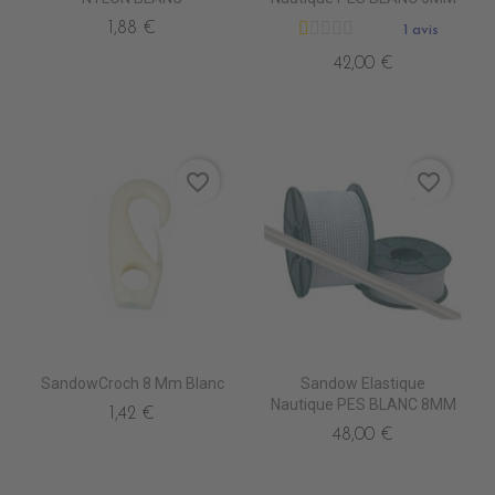
1,88 €
1 avis
42,00 €
favorite_border
favorite_border
SandowCroch 8 Mm Blanc
Sandow Elastique
Nautique PES BLANC 8MM
1,42 €
48,00 €