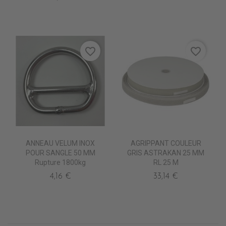
favorite_border
favorite_border
ANNEAU VELUM INOX
AGRIPPANT COULEUR
POUR SANGLE 50 MM
GRIS ASTRAKAN 25 MM
Rupture 1800kg
RL 25 M
4,16 €
33,14 €