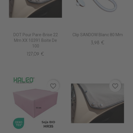
DOT Pour Pare-Brise 22
Clip SANDOW Blanc 80 Mm
Mm XX 10391 Boite De
3,98 €
100
127,09 €
favorite_border
favorite_border