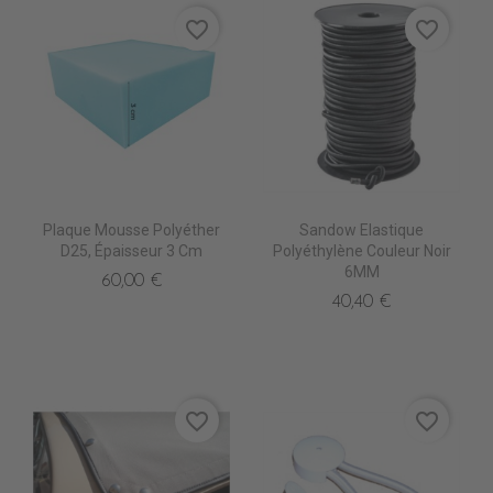
favorite_border
favorite_border
Plaque Mousse Polyéther
Sandow Elastique
D25, Épaisseur 3 Cm
Polyéthylène Couleur Noir
6MM
60,00 €
40,40 €
favorite_border
favorite_border