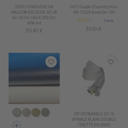
35FX/10 MOUSSE HR
DOT Douille (Cuvette) Inox
KALEO® K35 ROSE SOJA
XN-10224 Boite De 100
En 10 Cm 160 X 200 Cm
1 avis
KPA 4.4
35,00 €
251,90 €
favorite_border
favorite_border
ZIP SEPARABLE CH 10
PE4410 BLANC
PE4420 CREME
PE4430 BEIGE
PE4460 SOURIS
SPIRALE BLANC DOUBLE
add
TIRETTE EN 3M00