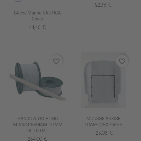
22,36 €
Bâche Marine NAUTICA
Cover
44,46 €
favorite_border
favorite_border
SANDOW YACHTING
MOUSSE ASSISE
BLANC PESDIAM. 10 MM
TRAFFIC/EXPRESS
RL 100 ML
125,08 €
264,00 €