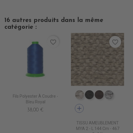
16 autres produits dans la même
catégorie :
favorite_border
favorite_border
Fils Polyester À Coudre -
ES3550 NATUREL
ES3551 NOIR
ES3552 MAR
ES3553 P
Bleu Royal
add
38,00 €
TISSU AMEUBLEMENT
MYA 2 - L 144 Cm - 467