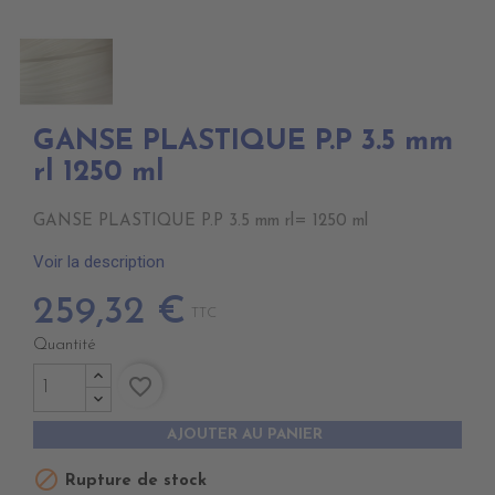
GANSE PLASTIQUE P.P 3.5 mm
rl 1250 ml
GANSE PLASTIQUE P.P 3.5 mm rl= 1250 ml
Voir la description
259,32 €
TTC
Quantité
favorite_border
AJOUTER AU PANIER

Rupture de stock