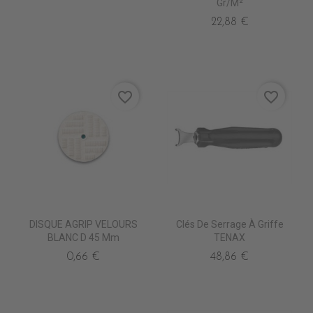
Gr/m²
22,88 €
favorite_border
favorite_border
DISQUE AGRIP VELOURS
Clés De Serrage À Griffe
BLANC D 45 Mm
TENAX
0,66 €
48,86 €