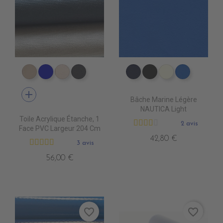
PR1590 PARIS BEIGE
PR1480 MARINE BLUE
PR1790 BEIGE CLAIR
PR1890 ANTHRACITE
PE4120 NAVY
PE4130 NOIR
PE4100 IVOIR
PE4070 R
add
Bâche Marine Légère
NAUTICA Light
Toile Acrylique Étanche, 1
2 avis
Face PVC Largeur 204 Cm
42,80 €
3 avis
56,00 €
favorite_border
favorite_border