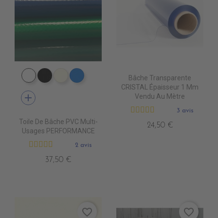
Bâche Transparente
PE0400 BLANC
PE0440 NOIR
PE0490 IVOIRE
PE0410 BLEU ROYAL
CRISTAL Épaisseur 1 Mm
add
Vendu Au Mètre
3 avis
Toile De Bâche PVC Multi-
24,50 €
Usages PERFORMANCE
2 avis
37,50 €
favorite_border
favorite_border