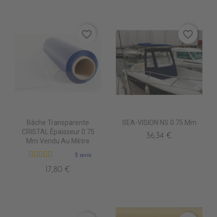
favorite_border
favorite_border
Bâche Transparente
SEA-VISION NS 0.75 Mm
CRISTAL Épaisseur 0.75
36,34 €
Mm Vendu Au Mètre
5 avis
17,80 €