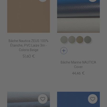
Bâche Nautica ZEUS 100%
PE4410 BLANC
PE4420 CREME
PE4430 BEIGE
PE4460 S
Étanche, PVC Laize 3m -
add
Coloris Beige
51,60 €
Bâche Marine NAUTICA
Cover
44,46 €
favorite_border
favorite_border