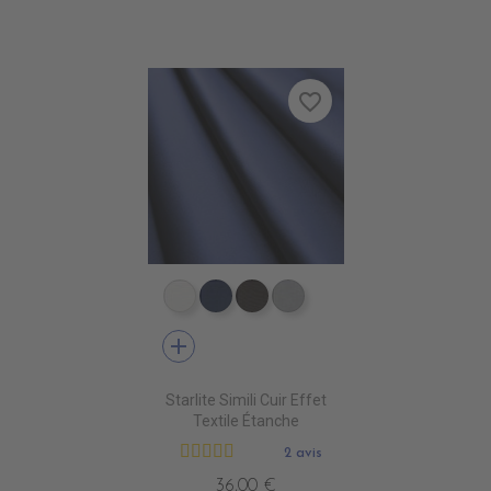
favorite_border
EP9000 BLANC
EP9010 NAVY BLUE
EP9013 CHOCOLAT
EP9007 PERLE
add
Starlite Simili Cuir Effet
Textile Étanche
2 avis
36,00 €