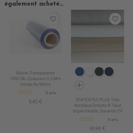
également acheté...
favorite_border
favorite_border
Bâche Transparente
PT0540 ROYAL BLUE
PT0500 WHITE
PT0570 FORE
PT0480 
CRISTAL Épaisseur 0.3 Mm
add
Vendu Au Mètre
2 avis
SEATEXTILE PLUS Toile
8,40 €
Acrylique Enduite À Taud
Imperméable, Garantie UV
5 avis
43,98 €