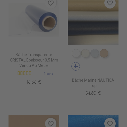
favorite_border
favorite_border
Bâche Transparente
PE4210 BLANC
PE4220 CREME
PE4240 GRIS
PE4230 B
CRISTAL Épaisseur 0.5 Mm
add
Vendu Au Mètre
1 avis
Bâche Marine NAUTICA
16,66 €
Top
54,80 €
favorite_border
favorite_border