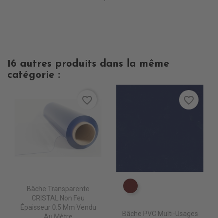
16 autres produits dans la même
catégorie :
favorite_border
favorite_border
Bâche Transparente
PE0630 BORDEAUX supp
CRISTAL Non Feu
Épaisseur 0.5 Mm Vendu
Bâche PVC Multi-Usages
Au Mètre