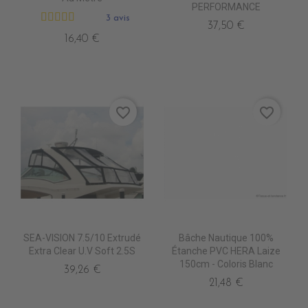
PERFORMANCE
3 avis
37,50 €
16,40 €
favorite_border
favorite_border
SEA-VISION 7.5/10 Extrudé
Bâche Nautique 100%
Extra Clear U.V Soft 2.5S
Étanche PVC HERA Laize
150cm - Coloris Blanc
39,26 €
21,48 €