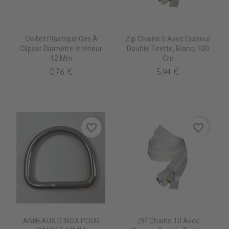
Oeillet Plastique Girs À
Zip Chaine 5 Avec Curseur
Clipser Diamètre Intérieur
Double Tirette, Blanc, 100
12 Mm
Cm
0,76 €
5,94 €
favorite_border
favorite_border
ANNEAUX D INOX POUR
ZIP Chaine 10 Avec