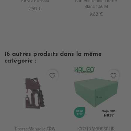
SANGLE 40MM
Curseur Double Tirette
Blanc 1,50 M
2,50 €
9,82 €
16 autres produits dans la même
catégorie :
favorite_border
favorite_border
Presse Manuelle TRW
K37/10 MOUSSE HR