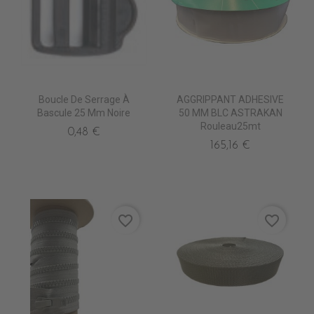
Boucle De Serrage À
AGGRIPPANT ADHESIVE
Bascule 25 Mm Noire
50 MM BLC ASTRAKAN
Rouleau25mt
0,48 €
165,16 €
favorite_border
favorite_border