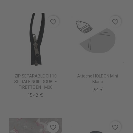
favorite_border
favorite_border
ZIP SEPARABLE CH 10
Attache HOLDON Mini
SPIRALE NOIR DOUBLE
Blanc
TIRETTE EN 1M00
1,94 €
15,42 €
favorite_border
favorite_border