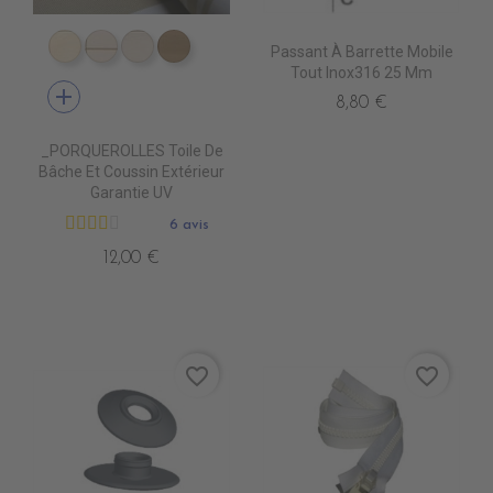
Passant À Barrette Mobile
DD4010 DUNE
DD4020 SWIN CANVAS
DD4030 CANVAS
DD4040 BEIGE
Tout Inox316 25 Mm
add
8,80 €
_PORQUEROLLES Toile De
Bâche Et Coussin Extérieur
Garantie UV
6 avis
12,00 €
favorite_border
favorite_border