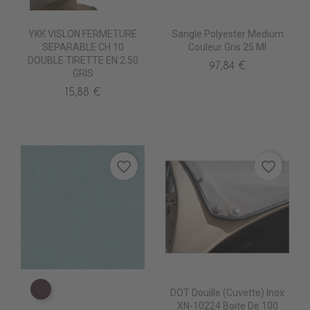
YKK VISLON FERMETURE
Sangle Polyester Medium
SEPARABLE CH 10
Couleur Gris 25 Ml
DOUBLE TIRETTE EN 2.50
97,84 €
GRIS
15,88 €
favorite_border
favorite_border
DOT Douille (Cuvette) Inox
TA5210 AUBERGINE
XN-10224 Boite De 100