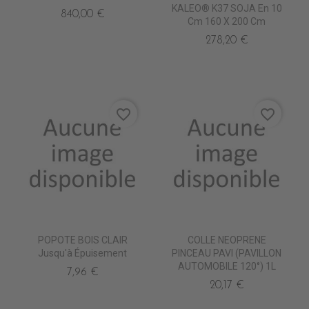
KALEO® K37 SOJA En 10
840,00 €
Cm 160 X 200 Cm
278,20 €
favorite_border
favorite_border
POPOTE BOIS CLAIR
COLLE NEOPRENE
Jusqu'à Épuisement
PINCEAU PAVI (PAVILLON
AUTOMOBILE 120°) 1L
7,96 €
20,17 €