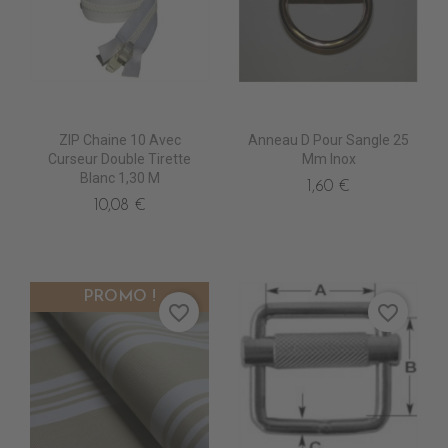
ZIP Chaine 10 Avec
Anneau D Pour Sangle 25
Curseur Double Tirette
Mm Inox
Blanc 1,30 M
1,60 €
10,08 €
PROMO !
favorite_border
favorite_border