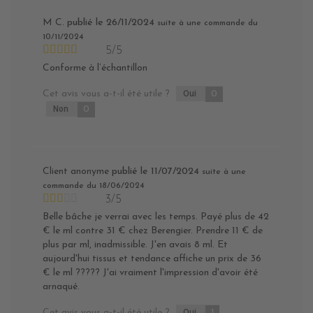
M C.
publié le 26/11/2024
suite à une commande du
10/11/2024
5/5
Conforme à l’échantillon
Cet avis vous a-t-il été utile ?
Oui
0
Non
0
Client anonyme
publié le 11/07/2024
suite à une
commande du 18/06/2024
3/5
Belle bâche je verrai avec les temps. Payé plus de 42
€ le ml contre 31 € chez Berengier. Prendre 11 € de
plus par ml, inadmissible. J'en avais 8 ml. Et
aujourd'hui tissus et tendance affiche un prix de 36
€ le ml ????? J'ai vraiment l'impression d'avoir été
arnaqué.
Cet avis vous a-t-il été utile ?
Oui
1