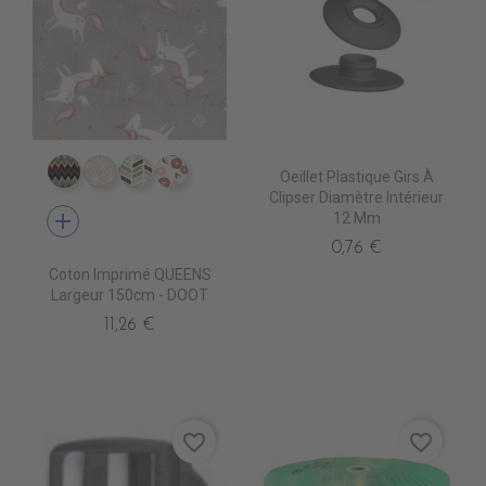
Oeillet Plastique Girs À
CI0007 EDALI
CI0011 CASUAL BEIGE
CI0017 FULHAM
CI0018 NOSHIRO
Clipser Diamètre Intérieur
add
12 Mm
0,76 €
Coton Imprimé QUEENS
Largeur 150cm - DOOT
11,26 €
favorite_border
favorite_border