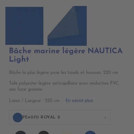
Bâche marine légère NAUTICA
Light
Bâche la plus légère pour les tauds et housses. 220 cm.
Toile polyester légère anticapillaire avec enduction PVC
une face grainée
En savoir plus
Laize / Largeur : 220 cm
PE4070 ROYAL 2
>
PE4120
PE4130
PE4100
PE4070