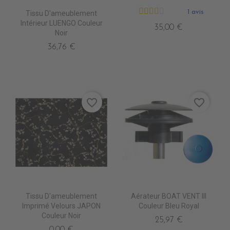
1 avis
Tissu D'ameublement
Intérieur LUENGO Couleur
35,00 €
Noir
36,76 €
favorite_border
favorite_border
Tissu D'ameublement
Aérateur BOAT VENT III
Imprimé Velours JAPON
Couleur Bleu Royal
Couleur Noir
25,97 €
0,00 €