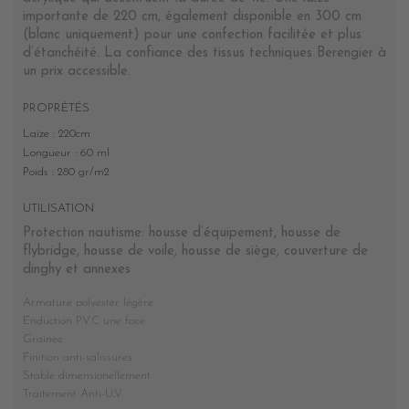
importante de 220 cm, également disponible en 300 cm
(blanc uniquement) pour une confection facilitée et plus
d’étanchéité. La confiance des tissus techniques Berengier à
un prix accessible.
PROPRÉTÉS
Laize : 220cm
Longueur : 60 ml
Poids : 280 gr/m2
UTILISATION
Protection nautisme: housse d’équipement, housse de
flybridge, housse de voile, housse de siège, couverture de
dinghy et annexes
Armature polyester légère
Enduction P.V.C une face
Grainée
Finition anti-salissures
Stable dimensionellement
Traitement Anti-U.V.