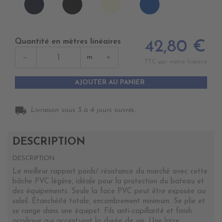
NAVY
NOIR
IVOIRE
ROYAL
2
Quantité en mètres linéaires
42,80 €
−
+
m
TTC par mètre linéaire
AJOUTER AU PANIER
local_shipping
Livraison sous 3 à 4 jours ouvrés.
DESCRIPTION
DESCRIPTION
Le meilleur rapport poids/ résistance du marché avec cette
bâche PVC légère, idéale pour la protection du bateau et
des équipements. Seule la face PVC peut être exposée au
soleil. Étanchéité totale, encombrement minimum. Se plie et
se range dans une équipet. Fils anti-capillarité et finish
acrylique qui accentuent la durée de vie. Une laize