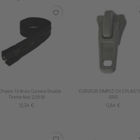
favorite_border
fa
 Chaine 10 Avec Curseur Double
CURSEUR SIMPLE CH 5 PLAST
Tirette Noir 2,00 M
GRIS
12,34 €
0,84 €
favorite_border
fa