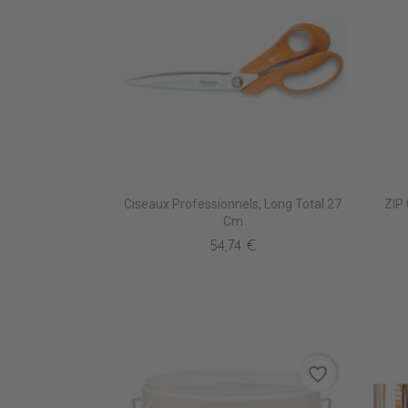
Ciseaux Professionnels, Long Total 27
ZIP
Cm
54,74 €
favorite_border