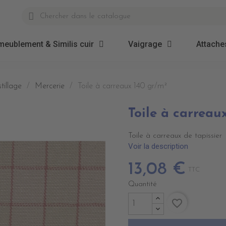
meublement & Similis cuir
Vaigrage
Attaches
tillage
Mercerie
Toile à carreaux 140 gr/m²
Toile à carreau
Toile à carreaux de tapissier
Voir la description
13,08 €
TTC
Quantité
favorite_border