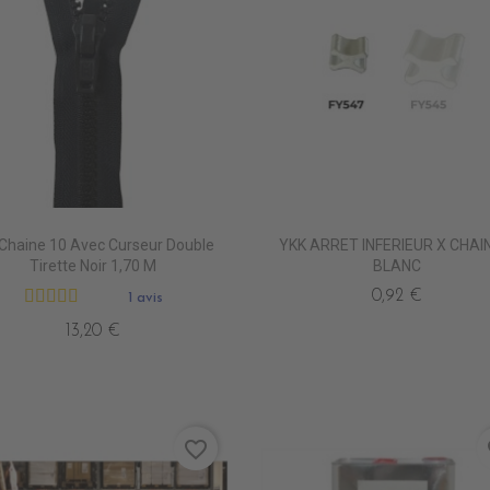
 Chaine 10 Avec Curseur Double
YKK ARRET INFERIEUR X CHAI
Tirette Noir 1,70 M
BLANC
0,92 €
1 avis
13,20 €
favorite_border
fa