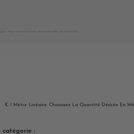
égale. Nous vous conseillons de commander un echantillon.
€ / Mètre Linéaire. Choisissez La Quantité Désirée En Mè
 catégorie :