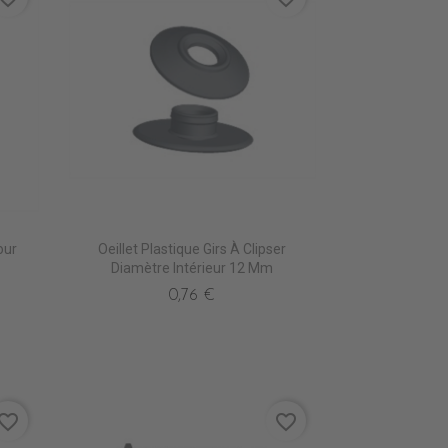
our
Oeillet Plastique Girs À Clipser
Diamètre Intérieur 12 Mm
0,76 €
vorite_border
favorite_border