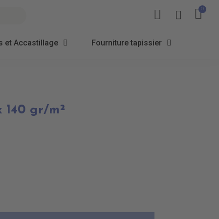
 et Accastillage
Fourniture tapissier
x 140 gr/m²