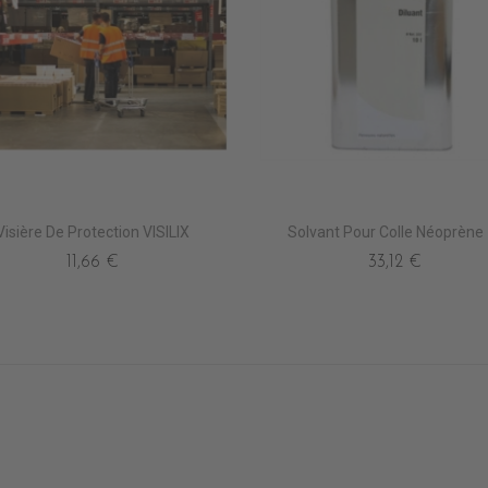
Visière De Protection VISILIX
Solvant Pour Colle Néoprène
11,66 €
33,12 €