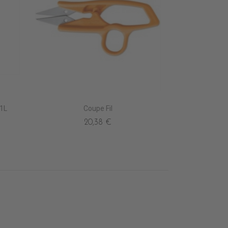
 1L
Coupe Fil
20,38 €