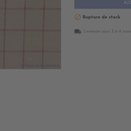
AJ

Rupture de stock
local_shipping
Livraison sous 3 à 4 jours