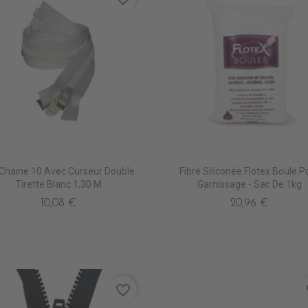
 Chaine 10 Avec Curseur Double
Fibre Siliconée Flotex Boule P
Tirette Blanc 1,30 M
Garnissage - Sac De 1kg
10,08 €
20,96 €
favorite_border
fa