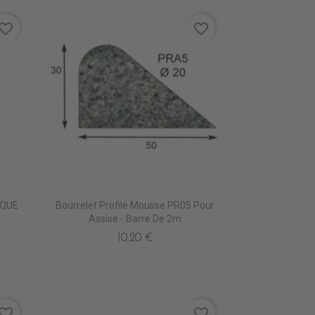
vorite_border
favorite_border
IQUE
Bourrelet Profilé Mousse PR05 Pour
Assise - Barre De 2m
10,20 €
vorite_border
favorite_border