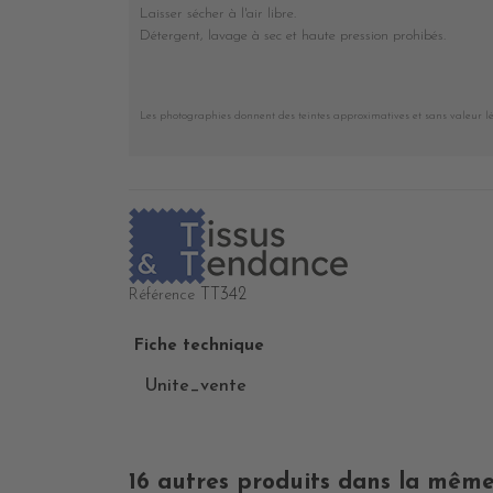
Laisser sécher à l'air libre.
Détergent, lavage à sec et haute pression prohibés
.
Les photographies donnent des teintes approximatives et sans valeur l
TT342
Référence
Fiche technique
Unite_vente
16 autres produits dans la même