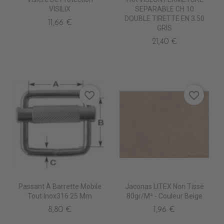
VISILIX
SEPARABLE CH 10
DOUBLE TIRETTE EN 3.50
11,66 €
GRIS
21,40 €
favorite_border
favorite_border
Passant À Barrette Mobile
Jaconas LITEX Non Tissé
Tout Inox316 25 Mm
80gr/m² - Couleur Beige
8,80 €
1,96 €