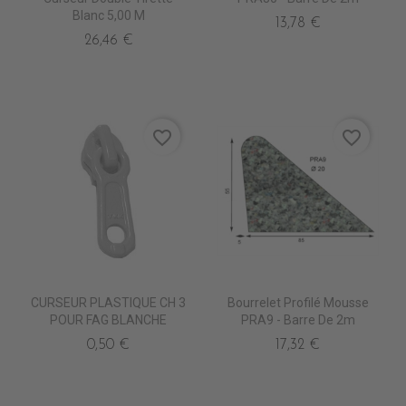
Blanc 5,00 M
13,78 €
26,46 €
favorite_border
favorite_border
CURSEUR PLASTIQUE CH 3
Bourrelet Profilé Mousse
POUR FAG BLANCHE
PRA9 - Barre De 2m
0,50 €
17,32 €