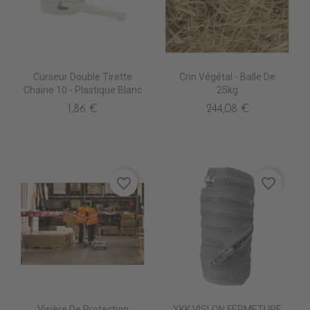
Curseur Double Tirette
Crin Végétal - Balle De
Chaine 10 - Plastique Blanc
25kg
1,86 €
244,08 €
favorite_border
favorite_border
Visière De Protection
YKK VISLON FERMETURE