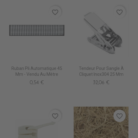
favorite_border
favorite_border
Ruban Pli Automatique 45
Tendeur Pour Sangle À
Mm - Vendu Au Mètre
Cliquet Inox304 25 Mm
0,54 €
32,06 €
favorite_border
favorite_border