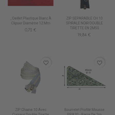
_Oeillet Plastique Blanc À
ZIP SEPARABLE CH 10
Clipser Diamètre 12 Mm
SPIRALE NOIR DOUBLE
TIRETTE EN 2M50
0,72 €
19,84 €
favorite_border
favorite_border
ZIP Chaine 10 Avec
Bourrelet Profilé Mousse
Curseur Double Tirette
PRA30 - Barre De 2m