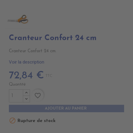
Cranteur Confort 24 cm
Cranteur Confort 24 cm.
Voir la description
72,84 €
TTC
Quantité
favorite_border
AJOUTER AU PANIER

Rupture de stock