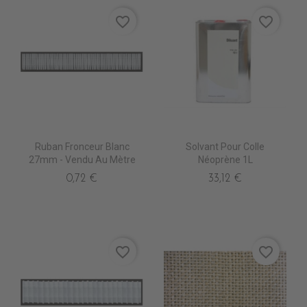
favorite_border
favorite_border
Ruban Fronceur Blanc
Solvant Pour Colle
27mm - Vendu Au Mètre
Néoprène 1L
0,72 €
33,12 €
favorite_border
favorite_border