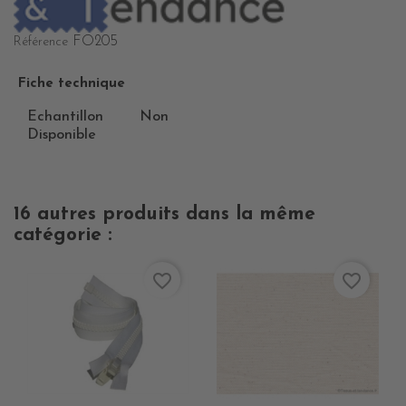
FO205
Référence
Fiche technique
Echantillon
Non
Disponible
16 autres produits dans la même
catégorie :
favorite_border
favorite_border