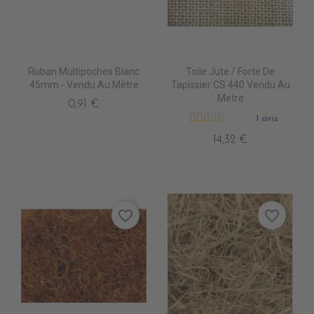
Ruban Multipoches Blanc
Toile Jute / Forte De
45mm - Vendu Au Mètre
Tapissier CS 440 Vendu Au
Metre
0,91 €
1 avis
14,32 €
favorite_border
favorite_border