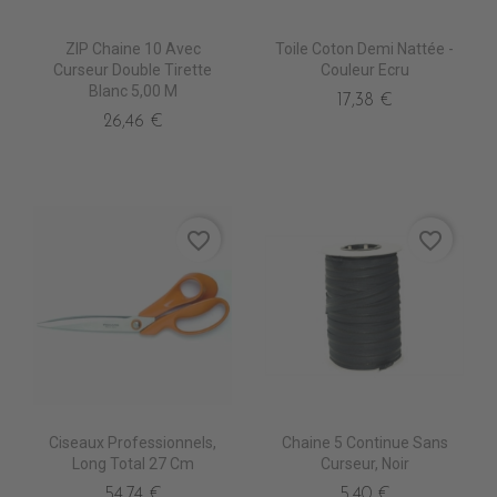
ZIP Chaine 10 Avec
Toile Coton Demi Nattée -
Curseur Double Tirette
Couleur Ecru
Blanc 5,00 M
17,38 €
26,46 €
favorite_border
favorite_border
Ciseaux Professionnels,
Chaine 5 Continue Sans
Long Total 27 Cm
Curseur, Noir
54,74 €
5,40 €