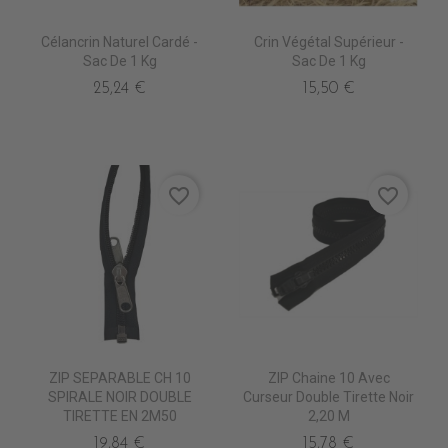
Célancrin Naturel Cardé -
Crin Végétal Supérieur -
Sac De 1 Kg
Sac De 1 Kg
25,24 €
15,50 €
favorite_border
favorite_border
ZIP SEPARABLE CH 10
ZIP Chaine 10 Avec
SPIRALE NOIR DOUBLE
Curseur Double Tirette Noir
TIRETTE EN 2M50
2,20 M
19,84 €
15,78 €