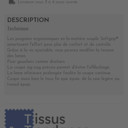
local_shipping
Livraison sous 3 à 4 jours ouvrés.
DESCRIPTION
Technique
Les poignées ergonomiques en bi-matière souple Softgrip®
amortissent l'effort pour plus de confort et de contrôle.
Grâce à la vis ajustable, vous pouvez modifier la tension
des lames.
Pour gauchers comme droitiers.
La coupe zig-zag précise permet d'éviter l'effilochage.
La lame inférieure prolongée facilite la coupe continue.
Coupe aussi bien le tissu fin que épais: de la soie légère au
tweed épais.