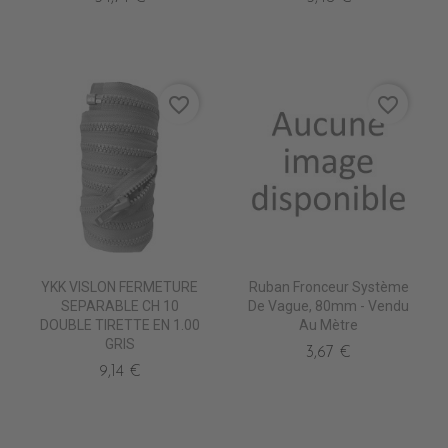
favorite_border
favorite_border
YKK VISLON FERMETURE
Ruban Fronceur Système
SEPARABLE CH 10
De Vague, 80mm - Vendu
DOUBLE TIRETTE EN 1.00
Au Mètre
GRIS
3,67 €
9,14 €