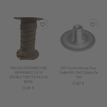
favorite_border
favorite_border
YKK VISLON FERMETURE
DOT Contre Rivure Pour
SEPARABLE CH 10
Oeillet BS-10412 Boite De
DOUBLE TIRETTE EN 2.50
100
BEIGE
17,60 €
15,88 €