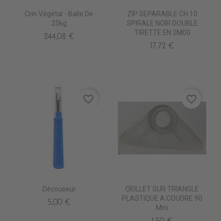
Crin Végétal - Balle De
ZIP SEPARABLE CH 10
25kg
SPIRALE NOIR DOUBLE
TIRETTE EN 2M00
244,08 €
17,72 €
favorite_border
favorite_border
Découseur
OEILLET SUR TRIANGLE
PLASTIQUE A COUDRE 90
5,00 €
Mm