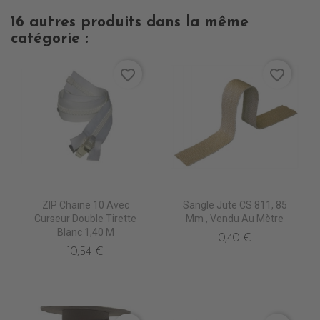
16 autres produits dans la même
catégorie :
favorite_border
favorite_border
ZIP Chaine 10 Avec
Sangle Jute CS 811, 85
Curseur Double Tirette
Mm , Vendu Au Mètre
Blanc 1,40 M
0,40 €
10,54 €