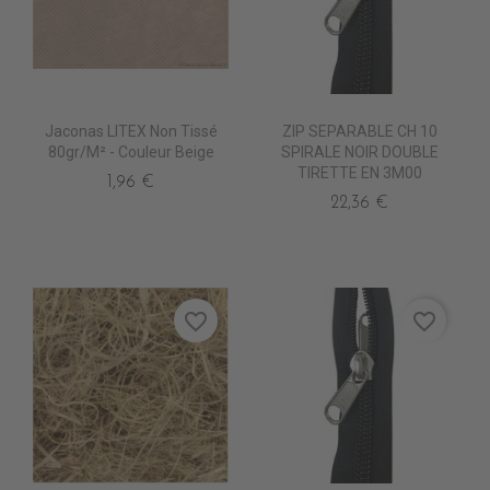
Jaconas LITEX Non Tissé
ZIP SEPARABLE CH 10
80gr/m² - Couleur Beige
SPIRALE NOIR DOUBLE
TIRETTE EN 3M00
1,96 €
22,36 €
favorite_border
favorite_border