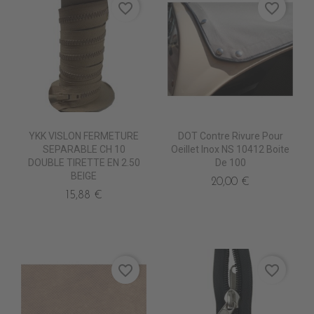
favorite_border
favorite_border
YKK VISLON FERMETURE
DOT Contre Rivure Pour
SEPARABLE CH 10
Oeillet Inox NS 10412 Boite
DOUBLE TIRETTE EN 2.50
De 100
BEIGE
20,00 €
15,88 €
favorite_border
favorite_border