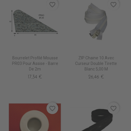
favorite_border
favorite_border
Bourrelet Profilé Mousse
ZIP Chaine 10 Avec
PR03 Pour Assise - Barre
Curseur Double Tirette
De 2m
Blanc 5,00 M
17,34 €
26,46 €
favorite_border
favorite_border