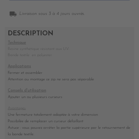
local_shipping
Livraison sous 3 à 4 jours ouvrés.
DESCRIPTION
Technique
Resine synthétique résistant aux U.V.
Bande textile en polyester
Applications
Fermer et assembler
Attention au montage ce zip ne sera pas séparable
Conseils d'utilisation
Ajouter un ou plusieurs curseurs
Avantages
Une fermeture totalement adaptée à votre dimension
Possibilée de remplacer un curseur défaillant
Astuce : vous pouvez arréter la partie supérieure par le retournement de
la bande textile.