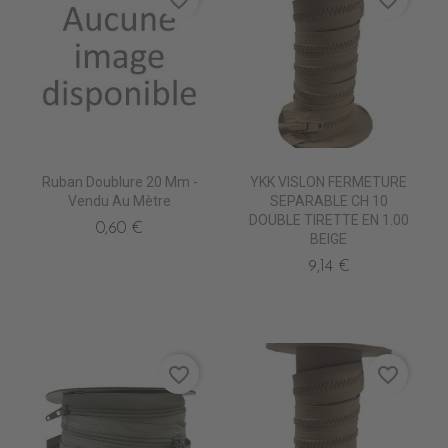
favorite_border
favorite_border
Ruban Doublure 20 Mm -
YKK VISLON FERMETURE
Vendu Au Mètre
SEPARABLE CH 10
DOUBLE TIRETTE EN 1.00
0,60 €
BEIGE
9,14 €
favorite_border
favorite_border