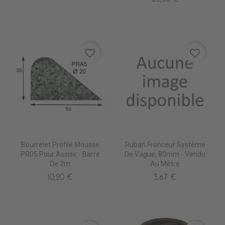
favorite_border
favorite_border
Bourrelet Profilé Mousse
Ruban Fronceur Système
PR05 Pour Assise - Barre
De Vague, 80mm - Vendu
De 2m
Au Mètre
10,20 €
3,67 €