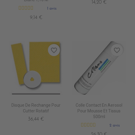
14,20 €
1 avis
9,14 €
favorite_border
favorite_border
Disque De Rechange Pour
Colle Contact En Aerosol
Cutter Rotatif
Pour Mousse Et Tissus
500ml
36,44 €
2 avis
26,30 €