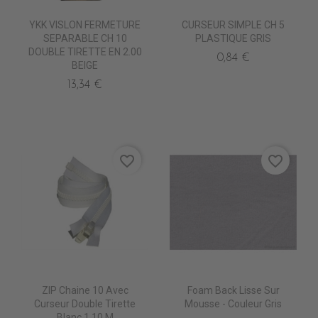
YKK VISLON FERMETURE
CURSEUR SIMPLE CH 5
SEPARABLE CH 10
PLASTIQUE GRIS
DOUBLE TIRETTE EN 2.00
0,84 €
BEIGE
13,34 €
favorite_border
favorite_border
ZIP Chaine 10 Avec
Foam Back Lisse Sur
Curseur Double Tirette
Mousse - Couleur Gris
Blanc 1,10 M