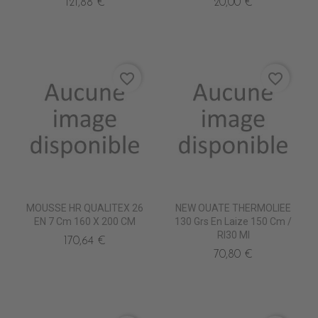
121,88 €
20,00 €
favorite_border
favorite_border
MOUSSE HR QUALITEX 26
NEW OUATE THERMOLIEE
EN 7 Cm 160 X 200 CM
130 Grs En Laize 150 Cm /
Rl30 Ml
170,64 €
70,80 €