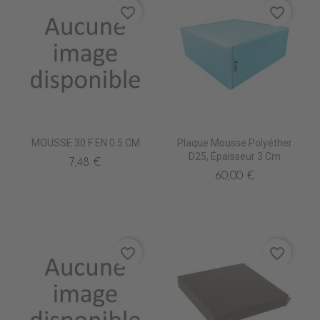
favorite_border
favorite_border
MOUSSE 30 F EN 0.5 CM
Plaque Mousse Polyéther
D25, Épaisseur 3 Cm
7,48 €
60,00 €
favorite_border
favorite_border