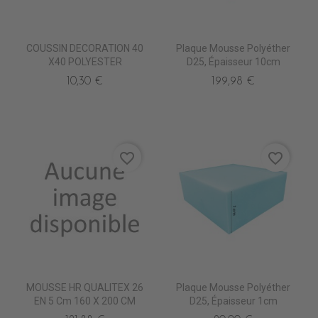
COUSSIN DECORATION 40
Plaque Mousse Polyéther
X40 POLYESTER
D25, Épaisseur 10cm
10,30 €
199,98 €
favorite_border
favorite_border
MOUSSE HR QUALITEX 26
Plaque Mousse Polyéther
EN 5 Cm 160 X 200 CM
D25, Épaisseur 1cm