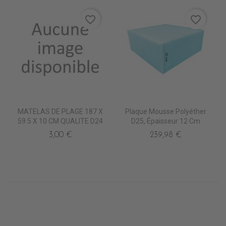
favorite_border
favorite_border
MATELAS DE PLAGE 187 X
Plaque Mousse Polyéther
59.5 X 10 CM QUALITE D24
D25, Épaisseur 12 Cm
3,00 €
239,98 €