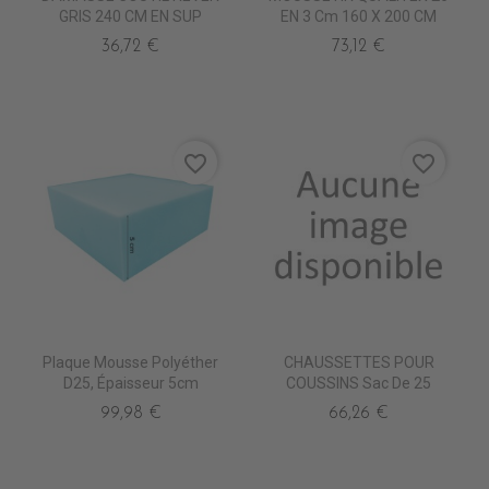
GRIS 240 CM EN SUP
EN 3 Cm 160 X 200 CM
36,72 €
73,12 €
favorite_border
favorite_border
Plaque Mousse Polyéther
CHAUSSETTES POUR
D25, Épaisseur 5cm
COUSSINS Sac De 25
99,98 €
66,26 €