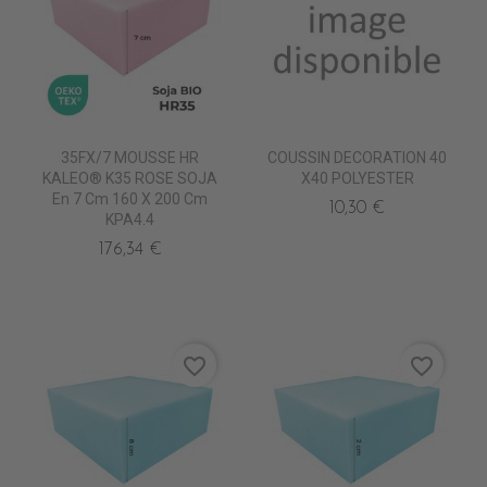
35FX/7 MOUSSE HR
COUSSIN DECORATION 40
KALEO® K35 ROSE SOJA
X40 POLYESTER
En 7 Cm 160 X 200 Cm
10,30 €
KPA4.4
176,34 €
favorite_border
favorite_border