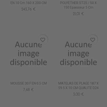
EN 10 Cm 160 X 200 CM
POLYETHER ST25 / 50 X
150 Epaisseur 5 Cm
243,76 €
21,01 €
favorite_border
favorite_border
MOUSSE 30 F EN 0.5 CM
MATELAS DE PLAGE 187 X
59.5 X 10 CM QUALITE D24
7,48 €
3,00 €