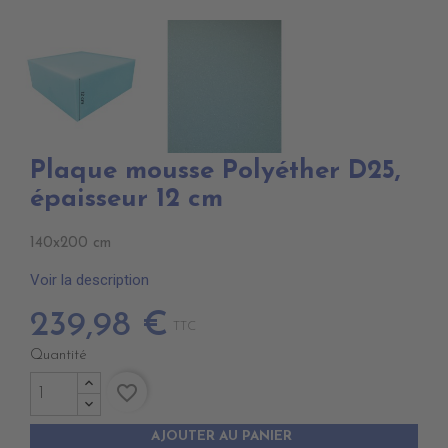
Plaque mousse Polyéther D25,
épaisseur 12 cm
140x200 cm
Voir la description
239,98 €
TTC
Quantité
favorite_border
AJOUTER AU PANIER