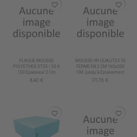
favorite_border
favorite_border
PLAQUE MOUSSE
MOUSSE HR QUALITEX 35
POLYETHER ST25 / 50 X
FERME EN 2 CM 160x200
150 Epaisseur 2 Cm
CM Jusqu'à Épuisiement
8,40 €
171,78 €
favorite_border
favorite_border