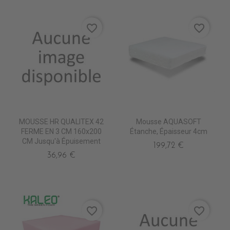
favorite_border
favorite_border
MOUSSE HR QUALITEX 42
Mousse AQUASOFT
FERME EN 3 CM 160x200
Étanche, Épaisseur 4cm
CM Jusqu'à Épuisement
199,72 €
36,96 €
favorite_border
favorite_border