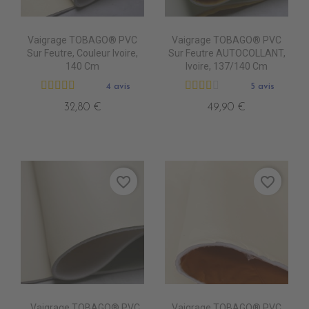
Vaigrage TOBAGO® PVC
Vaigrage TOBAGO® PVC
Sur Feutre, Couleur Ivoire,
Sur Feutre AUTOCOLLANT,
140 Cm
Ivoire, 137/140 Cm
4 avis
5 avis
32,80 €
49,90 €
favorite_border
favorite_border
_Vaigrage TOBAGO® PVC
Vaigrage TOBAGO® PVC