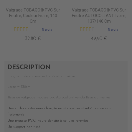
Vaigrage TOBAGO® PVC Sur
Vaigrage TOBAGO® PVC Sur
Feutre, Couleur Ivoire, 140
Feutre AUTOCOLLANT, Ivoire,
Cm
137/140 Cm
5 avis
5 avis
32,80 €
49,90 €
DESCRIPTION
Longueur de rouleau entre 22 et 25 mètre
Laize = 138cm
Tissu de vaigrage mousse pvc Autocollant vendu tissu au metre:
Une surface extérieure chargée en silicone résistant à l'usure aux
frotements
Une mousse P.V.C. haute densité à cellules fermées
Un support non tissé