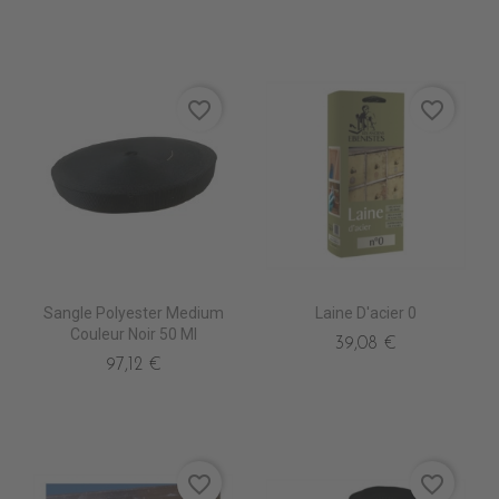
favorite_border
favorite_border
Sangle Polyester Medium
Laine D'acier 0
Couleur Noir 50 Ml
39,08 €
97,12 €
favorite_border
favorite_border