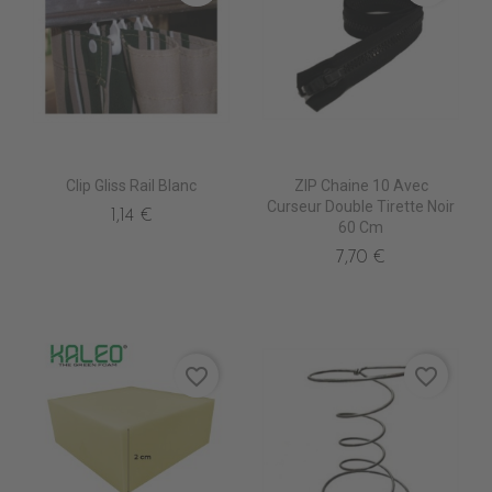
Clip Gliss Rail Blanc
ZIP Chaine 10 Avec
Curseur Double Tirette Noir
1,14 €
60 Cm
7,70 €
favorite_border
favorite_border