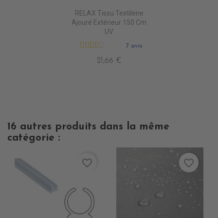
RELAX Tissu Textilene
Ajouré Extérieur 150 Cm
UV
7 avis
21,66 €
16 autres produits dans la même
catégorie :
favorite_border
favorite_border