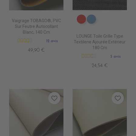
Vaigrage TOBAGO®, PVC
DB0208 ROUGE
DB0224 CIEL
Sur Feutre Autocollant
Blanc, 140 Cm
LOUNGE Toile Grille Type
12 avis
Textilene Ajourée Extérieur
180 Cm
49,90 €
5 avis
24,54 €
favorite_border
favorite_border