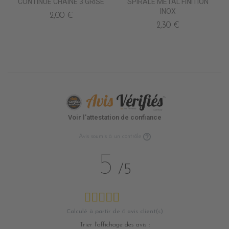
CONTINUE CHAINE 3 GRISE
SPIRALE METAL FINITION
INOX
2,00 €
2,30 €
Voir l'attestation de confiance
Avis soumis à un contrôle
5
/5
Calculé à partir de
6
avis client(s)
Trier l'affichage des avis :