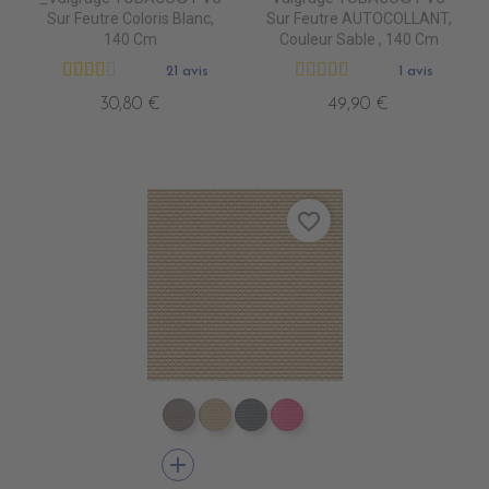
Sur Feutre Coloris Blanc,
Sur Feutre AUTOCOLLANT,
140 Cm
Couleur Sable , 140 Cm
21 avis
1 avis
30,80 €
49,90 €
favorite_border
DB0104 TAUPE
DB0113 BEIGE
DB0114 GRIS FONCE
DB0112 FUSHIA
add