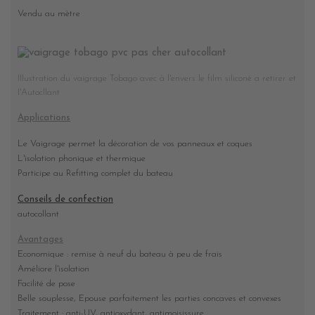
Vendu au mètre
Illustration du vaigrage Tobago avec à l'envers le film siliconé a retirer et
l'Autocllant
Applications
Le Vaigrage permet la décoration de vos panneaux et coques
L'isolation phonique et thermique
Participe au Refitting complet du bateau
Conseils de confection
autocollant
Avantages
Economique : remise à neuf du bateau à peu de frais
Améliore l'isolation
Facilité de pose
Belle souplesse, Epouse parfaitement les parties concaves et convexes
Traitement : anti-UV, antioxydant, antimoisissure