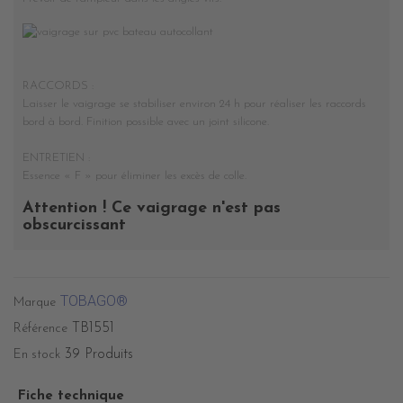
RACCORDS :
Laisser le vaigrage se stabiliser environ 24 h pour réaliser les raccords
bord à bord. Finition possible avec un joint silicone.
ENTRETIEN :
Essence « F » pour éliminer les excès de colle.
Attention ! Ce vaigrage n'est pas
obscurcissant
TOBAGO®
Marque
TB1551
Référence
39 Produits
En stock
Fiche technique