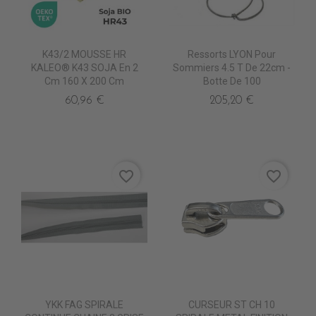
K43/2 MOUSSE HR
Ressorts LYON Pour
KALEO® K43 SOJA En 2
Sommiers 4.5 T De 22cm -
Cm 160 X 200 Cm
Botte De 100
60,96 €
205,20 €
favorite_border
favorite_border
YKK FAG SPIRALE
CURSEUR ST CH 10