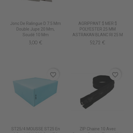
Jonc De Ralingue D 7.5 Mm
AGRIPPANT $ MER $
Double Jupe 20 Mm,
POLYESTER 25 MM
Soudé 10 Mm
ASTRAKAN BLANC Rl 25 M
3,00 €
52,72 €
favorite_border
favorite_border
ST25/4 MOUSSE ST25 En
ZIP Chaine 10 Avec