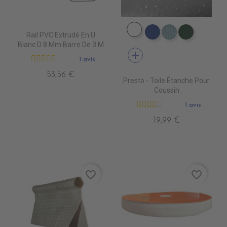
DW0001 NAVY
Rail PVC Extrudé En U
DW0005 ROYAL
DW0009 BOR
DW0002 
Blanc D 8 Mm Barre De 3 M
add
1 avis
53,56 €
Presto - Toile Étanche Pour
Coussin
1 avis
19,99 €
favorite_border
favorite_border