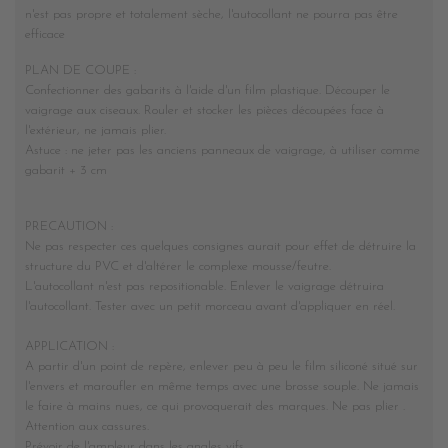
n'est pas propre et totalement sèche, l'autocollant ne pourra pas être
efficace
PLAN DE COUPE :
Confectionner des gabarits à l'aide d'un film plastique. Découper le
vaigrage aux ciseaux. Rouler et stocker les pièces découpées face à
l'extérieur, ne jamais plier.
Astuce : ne jeter pas les anciens panneaux de vaigrage, à utiliser comme
gabarit + 3 cm
PRECAUTION :
Ne pas respecter ces quelques consignes aurait pour effet de détruire la
structure du PVC et d'altérer le complexe mousse/feutre.
L'autocollant n'est pas repositionable. Enlever le vaigrage détruira
l'autocollant. Tester avec un petit morceau avant d'appliquer en réel.
APPLICATION :
A partir d'un point de repère, enlever peu à peu le film siliconé situé sur
l'envers et maroufler en même temps avec une brosse souple. Ne jamais
le faire à mains nues, ce qui provoquerait des marques. Ne pas plier .
Attention aux cassures.
Prévoir de l'ampleur dans les angles vifs.