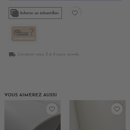
favorite_border
Acheter un échantillon
local_shipping
Livraison sous 3 à 4 jours ouvrés.
VOUS AIMEREZ AUSSI
favorite_border
favorite_border