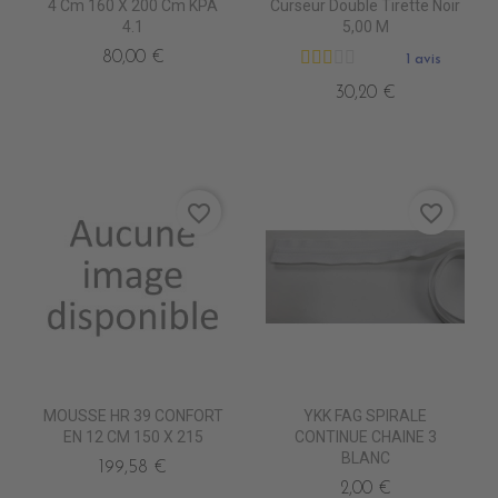
4 Cm 160 X 200 Cm KPA
Curseur Double Tirette Noir
4.1
5,00 M
80,00 €
1 avis
30,20 €
favorite_border
favorite_border
MOUSSE HR 39 CONFORT
YKK FAG SPIRALE
EN 12 CM 150 X 215
CONTINUE CHAINE 3
BLANC
199,58 €
2,00 €