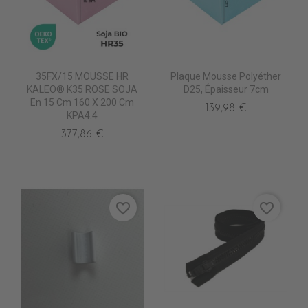
35FX/15 MOUSSE HR
Plaque Mousse Polyéther
KALEO® K35 ROSE SOJA
D25, Épaisseur 7cm
En 15 Cm 160 X 200 Cm
139,98 €
KPA4.4
377,86 €
favorite_border
favorite_border