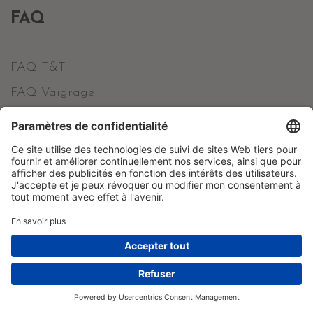
FAQ
FAQ T&T
FAQ Vaigrage
Votre compte
Informations personnelles
Commandes
Avoirs
Adresses