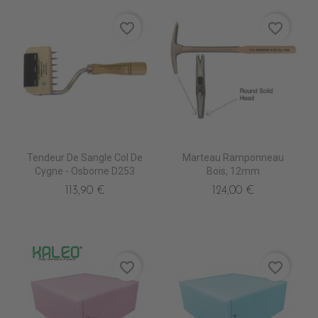
favorite_border
favorite_border
Tendeur De Sangle Col De
Marteau Ramponneau
Cygne - Osborne D253
Bois, 12mm
113,90 €
124,00 €
favorite_border
favorite_border