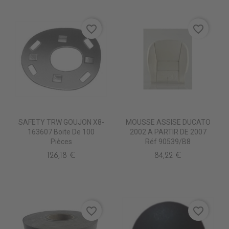
favorite_border
favorite_border
SAFETY TRW GOUJON X8-
MOUSSE ASSISE DUCATO
163607 Boite De 100
2002 A PARTIR DE 2007
Pièces
Réf 90539/B8
126,18 €
84,22 €
favorite_border
favorite_border