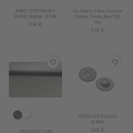
ARRET SUPERIEUR V
Zip Chaine 5 Avec Curseur
BLANC CHAINE 10 YKK
Double Tirette, Noir, 200
Cm
0,34 €
11,48 €
favorite_border
favorite_border
EN3400 DORE
PRESS CLIP DOUILLE
EN3470 PRESTI
BLANC
0,48 €
TISSU EFFET CUIR