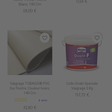
0,24 €
Blanc, 140 Cm
28,00 €
favorite_border
favorite_border
Vaigrage TOBAGO® PVC
Colle Ovalit Spéciale
Sur Feutre, Couleur Ivoire,
Vaigrage 5 Kg
140 Cm
157,72 €
4 avis
32,80 €