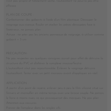
n'est pas propre et totalement sèche, l'autocollant ne pourra pas être
efficace
PLAN DE COUPE :
Confectionner des gabarits à l'aide d'un film plastique. Découper le
vaigrage aux ciseaux. Rouler et stocker les pièces découpées face à
l'extérieur, ne jamais plier.
Astuce : ne jeter pas les anciens panneaux de vaigrage, à utiliser comme
gabarit + 3 cm
PRECAUTION :
Ne pas respecter ces quelques consignes aurait pour effet de détruire la
structure du PVC et d'altérer le complexe mousse/feutre.
L'autocollant n'est pas repositionable. Enlever le vaigrage détruira
l'autocollant. Tester avec un petit morceau avant d'appliquer en réel.
APPLICATION :
A partir d'un point de repère, enlever peu à peu le film siliconé situé sur
l'envers et maroufler en même temps avec une brosse souple. Ne jamais
le faire à mains nues, ce qui provoquerait des marques. Ne pas plier .
Attention aux cassures.
Prévoir de l'ampleur dans les angles vifs.