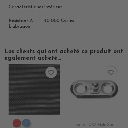
Caractéristiques
Intérieur
Résistant À
40 000 Cycles
L'abrasion
Les clients qui ont acheté ce produit ont
également acheté...
favorite_border
favorite_border
Tenax LOXX Male Sur
DB0208 ROUGE
DB0224 CIEL