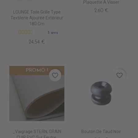
Plaquette À Visser
2,60 €
LOUNGE Toile Grille Type
Textilene Ajourée Extérieur
180 Cm
5 avis
24,54 €
PROMO !
favorite_border
favorite_border
_Vaigrage STERN, GRAIN
Bouton De Taud Noir
CUIR,PVC Sur Feutre,