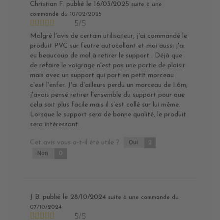
Christian F.
publié le 16/03/2025
suite à une
commande du 10/02/2025
5/5
Malgré l'avis de certain utilisateur, j'ai commandé le
produit PVC sur feutre autocollant et moi aussi j'ai
eu beaucoup de mal à retirer le support . Déjà que
de refaire le vaigrage n'est pas une partie de plaisir
mais avec un support qui part en petit morceau
c'est l'enfer. J'ai d'ailleurs perdu un morceau de 1.6m,
j'avais pensé retirer l'ensemble du support pour que
cela soit plus facile mais il s'est collé sur lui même.
Lorsque le support sera de bonne qualité, le produit
sera intéressant.
Cet avis vous a-t-il été utile ?
Oui
2
Non
0
J B.
publié le 28/10/2024
suite à une commande du
07/10/2024
5/5