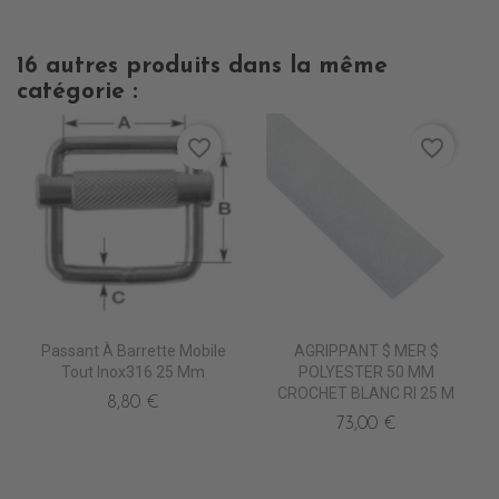
16 autres produits dans la même
catégorie :
favorite_border
favorite_border
Passant À Barrette Mobile
AGRIPPANT $ MER $
Tout Inox316 25 Mm
POLYESTER 50 MM
CROCHET BLANC Rl 25 M
8,80 €
73,00 €