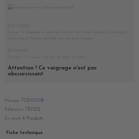
RACCORDS :
Laisser le vaigrage se stabiliser environ 24 h pour réaliser les raccords
bord à bord. Finition possible avec un joint silicone.
ENTRETIEN :
Essence « F » pour éliminer les excès de colle.
Attention ! Ce vaigrage n'est pas
obscurcissant
TOBAGO®
Marque
TB1502
Référence
4 Produits
En stock
Fiche technique