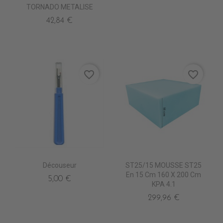
TORNADO METALISE
42,84 €
favorite_border
favorite_border
Découseur
ST25/15 MOUSSE ST25
En 15 Cm 160 X 200 Cm
5,00 €
KPA 4.1
299,96 €