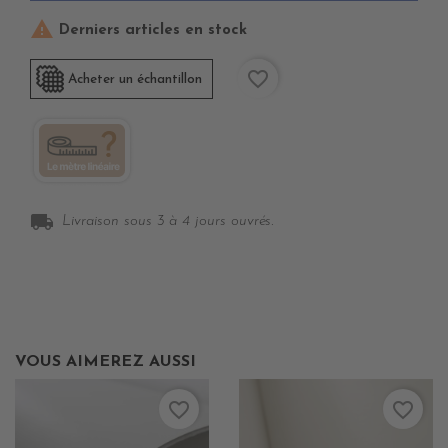

Derniers articles en stock
favorite_border
Acheter un échantillon
local_shipping
Livraison sous 3 à 4 jours ouvrés.
VOUS AIMEREZ AUSSI
favorite_border
favorite_border