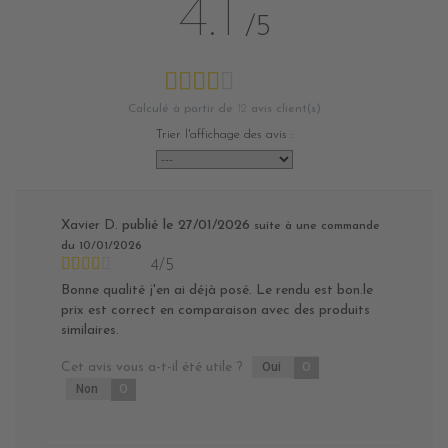
4.1
/5
Calculé à partir de
12
avis client(s)
Trier l'affichage des avis :
Xavier D.
publié le 27/01/2026
suite à une commande
du 10/01/2026
4/5
Bonne qualité j'en ai déjà posé. Le rendu est bon.le
prix est correct en comparaison avec des produits
similaires.
Cet avis vous a-t-il été utile ?
Oui
0
Non
0