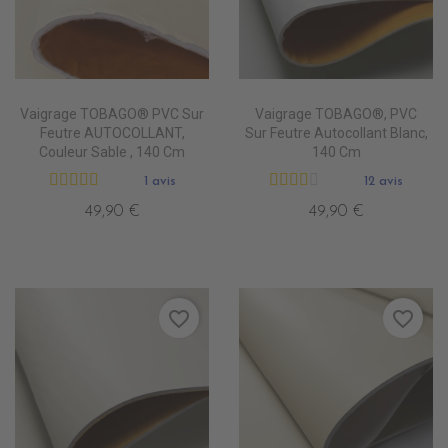
Vaigrage TOBAGO® PVC Sur
Vaigrage TOBAGO®, PVC
Feutre AUTOCOLLANT,
Sur Feutre Autocollant Blanc,
Couleur Sable , 140 Cm
140 Cm
1 avis
12 avis
49,90 €
49,90 €
favorite_border
favorite_border