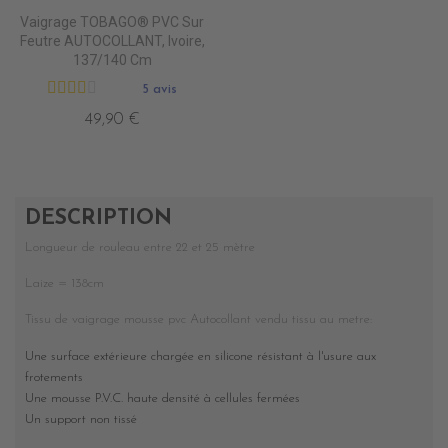
Vaigrage TOBAGO® PVC Sur
Feutre AUTOCOLLANT, Ivoire,
137/140 Cm
5 avis
49,90 €
DESCRIPTION
Longueur de rouleau entre 22 et 25 mètre
Laize = 138cm
Tissu de vaigrage mousse pvc Autocollant vendu tissu au metre:
Une surface extérieure chargée en silicone résistant à l'usure aux
frotements
Une mousse P.V.C. haute densité à cellules fermées
Un support non tissé