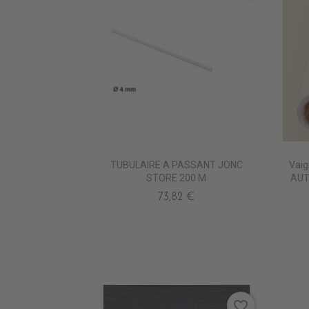
TUBULAIRE A PASSANT JONC
Vai
STORE 200 M
AUT
73,82 €
favorite_border