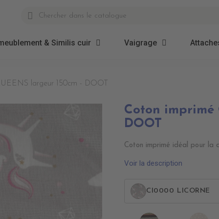
meublement & Similis cuir
Vaigrage
Attaches
QUEENS largeur 150cm - DOOT
Coton imprimé
DOOT
Coton imprimé idéal pour la d
Voir la description
CI0000 LICORNE
CI0007
CI0