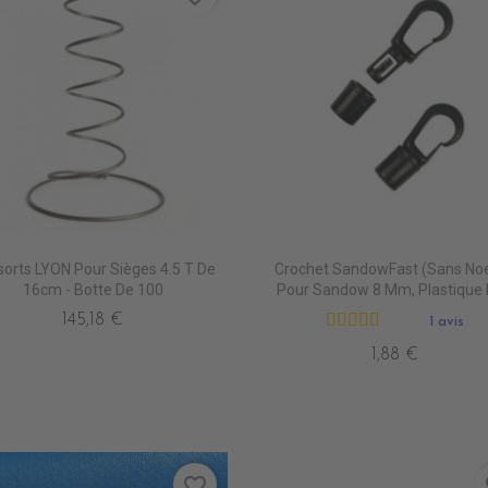
TE
orts LYON Pour Sièges 4.5 T De
Crochet SandowFast (sans No
16cm - Botte De 100
Pour Sandow 8 Mm, Plastique 
145,18 €
1 avis
1,88 €
favorite_border
fa