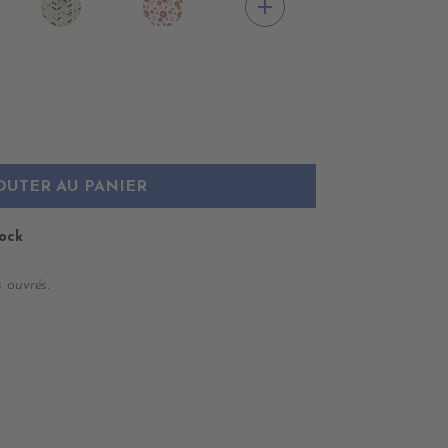
add
SUAL
FULHAM
NOSHIRO
IGE
OUTER AU PANIER
tock
 ouvrés.