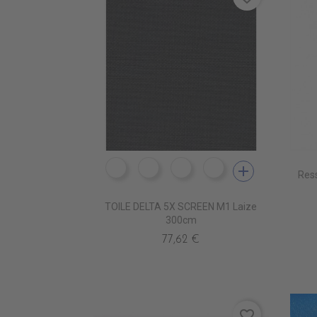
add
PS9601 BLANC
PS9603 PEGMA
PS9602 PERLE
PS9608 ANTHRACI
Ress
TOILE DELTA 5X SCREEN M1 Laize
300cm
77,62 €
favorite_border