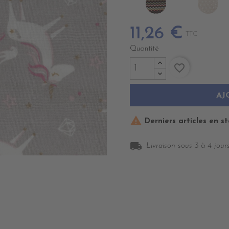
EDALI
CA
BE
11,26 €
TTC
Quantité
favorite_border
AJ

Derniers articles en s
local_shipping
Livraison sous 3 à 4 jours