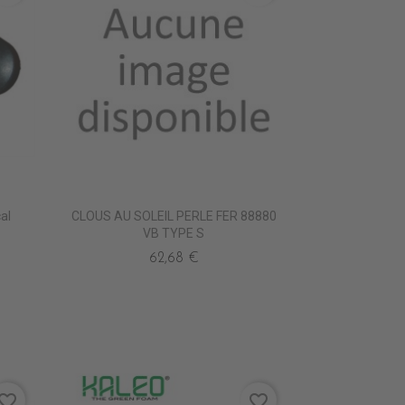
al
CLOUS AU SOLEIL PERLE FER 88880
VB TYPE S
62,68 €
vorite_border
favorite_border