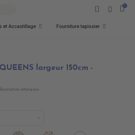
 et Accastillage
Fourniture tapissier
 QUEENS largeur 150cm -
écoration intérieure
>
011
CI0017
CI0018