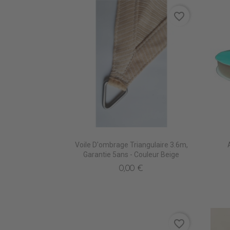
favorite_border
Voile D'ombrage Triangulaire 3.6m,
Garantie 5ans - Couleur Beige
0,00 €
favorite_border