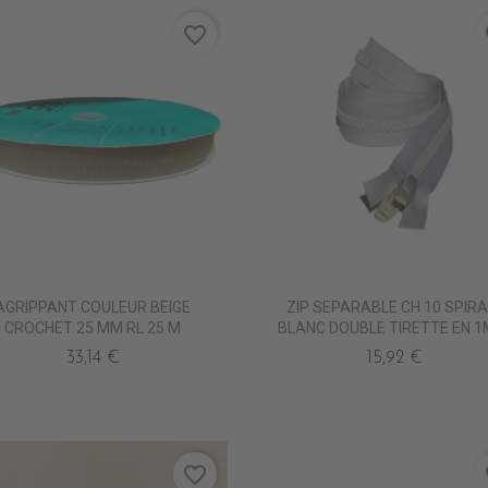
favorite_border
fa
AGRIPPANT COULEUR BEIGE
ZIP SEPARABLE CH 10 SPIRA
CROCHET 25 MM RL 25 M
BLANC DOUBLE TIRETTE EN 1
33,14 €
15,92 €
favorite_border
fa