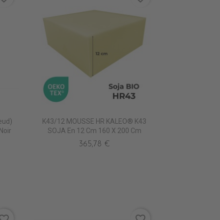
eud)
K43/12 MOUSSE HR KALEO® K43
Noir
SOJA En 12 Cm 160 X 200 Cm
365,78 €
vorite_border
favorite_border