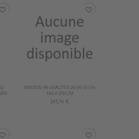
vorite_border
favorite_border
LE
MOUSSE HR QUALITEX 26 EN 10 Cm
M50
160 X 200 CM
243,76 €
vorite_border
favorite_border