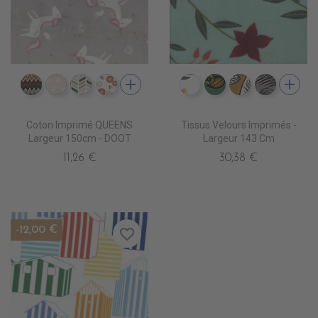
add
add
CI0007 EDALI
CI0011 CASUAL BEIGE
CI0017 FULHAM
CI0018 NOSHIRO
IV0110 ALIGARH BLAN
IV0131 KOCHI CIE
IV0122 NODI
IV0123 
Coton Imprimé QUEENS
Tissus Velours Imprimés -
Largeur 150cm - DOOT
Largeur 143 Cm
11,26 €
30,38 €
-12,00 €
favorite_border