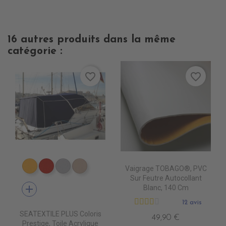
16 autres produits dans la même
catégorie :
favorite_border
favorite_border
Vaigrage TOBAGO®, PVC
PT0740 JAUNE
PT0620 JOCKET RED
PT0700 PEARL
PT1590 PARIS BEIGE
Sur Feutre Autocollant
add
Blanc, 140 Cm
12 avis
SEATEXTILE PLUS Coloris
49,90 €
Prestige, Toile Acrylique