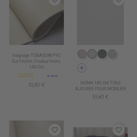
Vaigrage TOBAGO® PVC
DB0209 QUELCY
DB5001 BLANC
DB5003 ACIE
DB0210 
Sur Feutre, Couleur Ivoire,
add
140 Cm
4 avis
SIGMA 180 CM TOILE
32,80 €
AJOUREE POUR MOBILIER
33,60 €
favorite_border
favorite_border