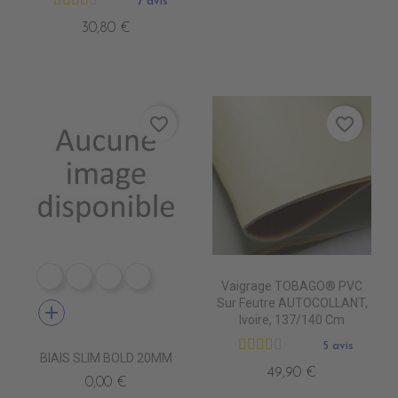
7 avis
30,80 €
favorite_border
favorite_border
PB9010 BOLD BLANC
PB9030 BOLD BEIGE
PB9060 BOLD PERLE
PB4120 BOLD NAVY
Vaigrage TOBAGO® PVC
Sur Feutre AUTOCOLLANT,
add
Ivoire, 137/140 Cm
5 avis
BIAIS SLIM BOLD 20MM
49,90 €
0,00 €