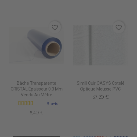
favorite_border
favorite_border
Bâche Transparente
Simili Cuir OASYS Cotelé
CRISTAL Épaisseur 0.3 Mm
Optique Mousse PVC
Vendu Au Mètre
67,20 €
2 avis
8,40 €