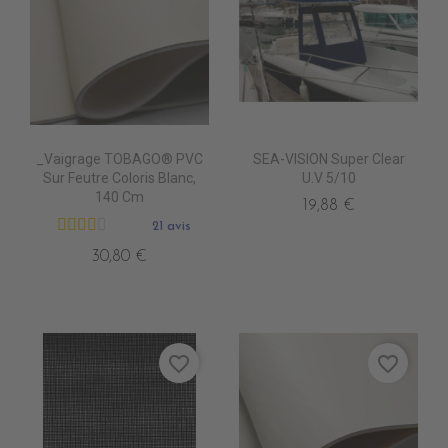
_Vaigrage TOBAGO® PVC
SEA-VISION Super Clear
Sur Feutre Coloris Blanc,
U.V 5/10
140 Cm
19,88 €
21 avis
30,80 €
favorite_border
favorite_border