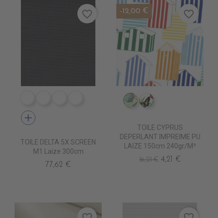
-12,00 €
favorite_border
favorite_border
PS9601 BLANC
PS9603 PEGMA
PS9602 PERLE
PS9608 ANTHRACITE
IM0805 FAUVE
IM0807 POLYGON
add
TOILE CYPRUS
DEPERLANT IMPREIME PU
TOILE DELTA 5X SCREEN
LAIZE 150cm 240gr/m²
M1 Laize 300cm
4,21 €
16,21 €
77,62 €
favorite_border
favorite_border