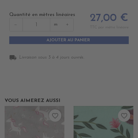
00
00
00
03
Quantité en mètres linéaires
27,00 €
−
+
m
TTC par mètre linéaire
AJOUTER AU PANIER
local_shipping
Livraison sous 3 à 4 jours ouvrés.
VOUS AIMEREZ AUSSI
favorite_border
favorite_border