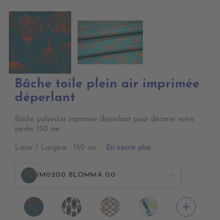
Bâche toile plein air imprimée
déperlant
Bâche polyester imprimée déperlant pour décorer votre
jardin. 150 cm
En savoir plus
Laize / Largeur : 150 cm
IM0200 BLOMMA 00
>
IM0200
IM0300
IM0400
IM0503
add
BLOMMA
NAIROBI
BERBERE
ALOHA