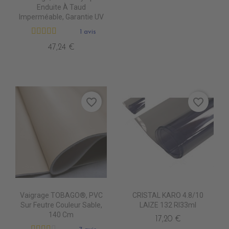
Enduite À Taud
Imperméable, Garantie UV
1 avis
47,24 €
favorite_border
favorite_border
Vaigrage TOBAGO®, PVC
CRISTAL KARO 4.8/10
Sur Feutre Couleur Sable,
LAIZE 132 Rl33ml
140 Cm
17,20 €