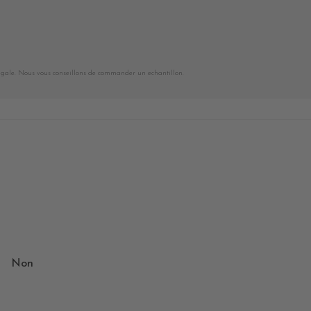
égale. Nous vous conseillons de commander un echantillon.
Non