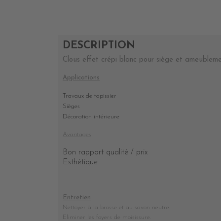
DESCRIPTION
Clous effet crépi blanc pour siège et ameubleme
Applications
Travaux de tapissier
Sièges
Décoration intérieure
Avantages
Bon rapport qualité / prix
Esthétique
Entretien
Nettoyer à la brosse et au savon neutre.
Eliminer les foyers de moisissure.