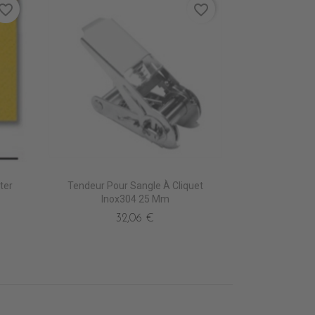
vorite_border
favorite_border
ter
Tendeur Pour Sangle À Cliquet
Inox304 25 Mm
32,06 €