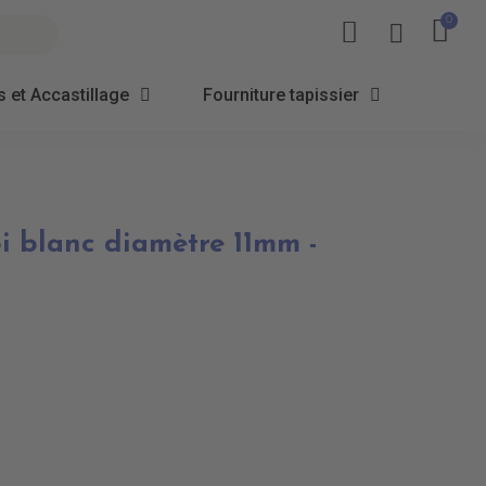
 et Accastillage
Fourniture tapissier
pi blanc diamètre 11mm -