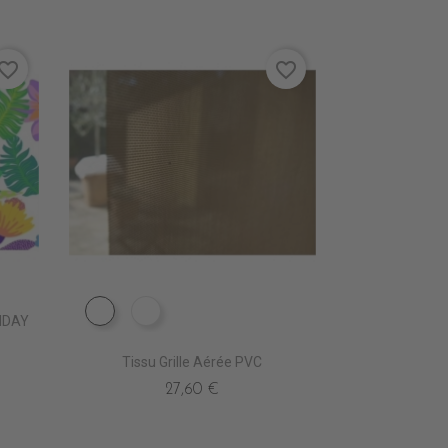
vorite_border
favorite_border
EN0850 IVOIRE
EN0860 GRIS
LIDAY
Tissu Grille Aérée PVC
27,60 €