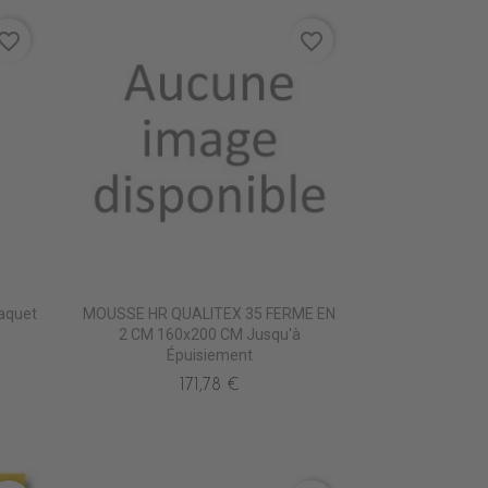
vorite_border
favorite_border
Taquet
MOUSSE HR QUALITEX 35 FERME EN
2 CM 160x200 CM Jusqu'à
Épuisiement
171,78 €