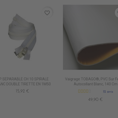
favorite_border
fa
IP SEPARABLE CH 10 SPIRALE
Vaigrage TOBAGO®, PVC Sur F
ANC DOUBLE TIRETTE EN 1M50
Autocollant Blanc, 140 Cm
15,92 €
12 avis
49,90 €