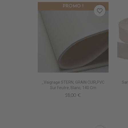
PROMO !
favorite_border
_Vaigrage STERN, GRAIN CUIR,PVC
San
Sur Feutre, Blanc, 140 Cm
28,00 €