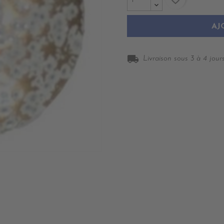
AJ
local_shipping
Livraison sous 3 à 4 jours