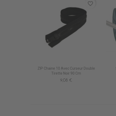
favorite_border
ZIP Chaine 10 Avec Curseur Double
Tirette Noir 90 Cm
9,08 €