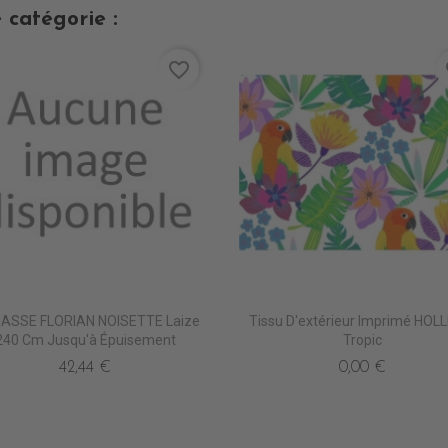
 catégorie :
favorite_border
fa
ASSE FLORIAN NOISETTE Laize
Tissu D'extérieur Imprimé HOL
240 Cm Jusqu'à Épuisement
Tropic
42,44 €
0,00 €