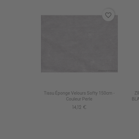
favorite_border
Tissu Éponge Velours Softy 150cm -
Z
Couleur Perle
BL
14,12 €