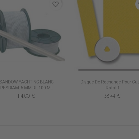
favorite_border
fa
SANDOW YACHTING BLANC
Disque De Rechange Pour Cut
PESDIAM. 6 MM RL 100 ML
Rotatif
114,00 €
36,44 €