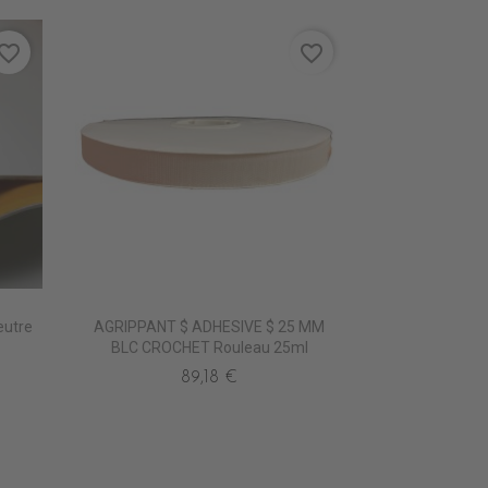
vorite_border
favorite_border
eutre
AGRIPPANT $ ADHESIVE $ 25 MM
BLC CROCHET Rouleau 25ml
89,18 €