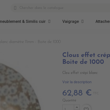
meublement & Similis cuir
Vaigrage
Attaches
 blanc diamètre 11mm - Boite de 1000
Clous effet cré
Boite de 1000
Clou effet crépi blanc
Voir la description
62,88 €
TTC
Quantité
favorite_border