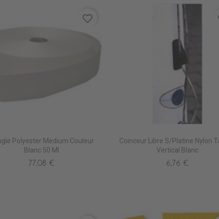
favorite_border
fa
gle Polyester Medium Couleur
Coinceur Libre S/Platine Nylon 
Blanc 50 Ml
Vertical Blanc
77,08 €
6,76 €