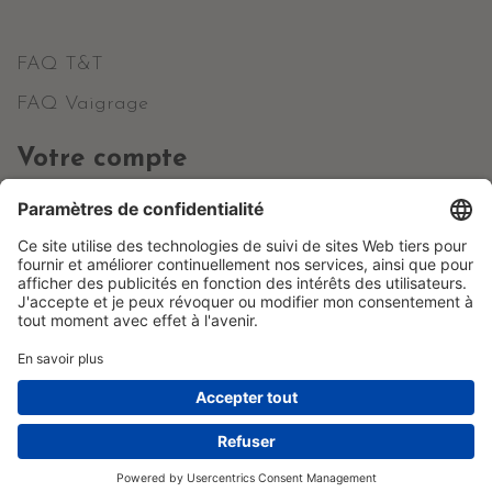
FAQ T&T
FAQ Vaigrage
Votre compte
Informations personnelles
Commandes
Avoirs
Adresses