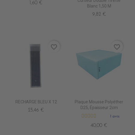
Curseur Double Tirette
1,60 €
Blanc 1,50 M
9,82 €
favorite_border
favorite_border
RECHARGE BLEU X 12
Plaque Mousse Polyéther
D25, Épaisseur 2cm
23,46 €
1 avis
40,00 €