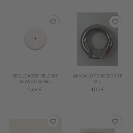
favorite_border
favorite_border
DISQUE AGRIP VELOURS
ANNEAU D POUR ECROU 8
BLANC D 45 Mm
Mm
0,66 €
4,00 €
favorite_border
favorite_border