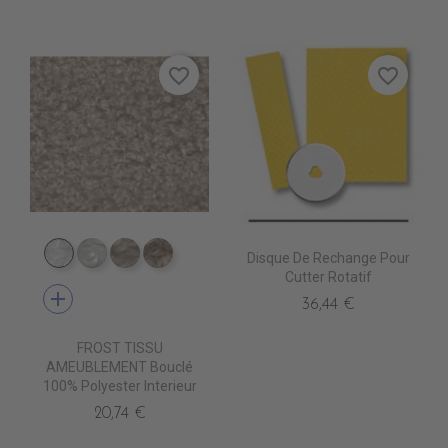
favorite_border
favorite_border
Disque De Rechange Pour
TA5300 BLANC
TA5301 CREME
TA5302 LIN
TA5303 BEIGE
Cutter Rotatif
add
36,44 €
FROST TISSU
AMEUBLEMENT Bouclé
100% Polyester Interieur
20,74 €