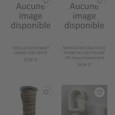
favorite_border
favorite_border
OREILLER GOOD NIGHT
MOUSSE HR QUALITEX 42
GRAND LUXE 45X70
FERME EN 3 CM 160x200
CM Jusqu'à Épuisement
22,00 €
36,96 €
favorite_border
favorite_border