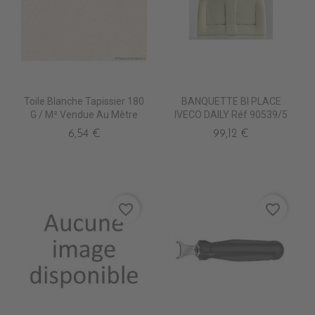
Toile Blanche Tapissier 180
BANQUETTE BI PLACE
G / M² Vendue Au Mètre
IVECO DAILY Réf 90539/5
6,54 €
99,12 €
favorite_border
favorite_border