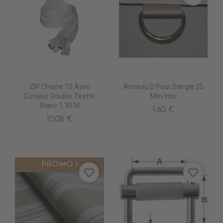
ZIP Chaine 10 Avec
Anneau D Pour Sangle 25
Curseur Double Tirette
Mm Inox
Blanc 1,30 M
1,60 €
10,08 €
PROMO !
favorite_border
favorite_border