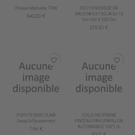
Presse Manuelle TRW
K37/10 MOUSSE HR
KALEO® K37 SOJA En 10
840,00 €
Cm 160 X 200 Cm
278,20 €
favorite_border
favorite_border
POPOTE BOIS CLAIR
COLLE NEOPRENE
Jusqu'à Épuisement
PINCEAU PAVI (PAVILLON
AUTOMOBILE 120°) 1L
7,96 €