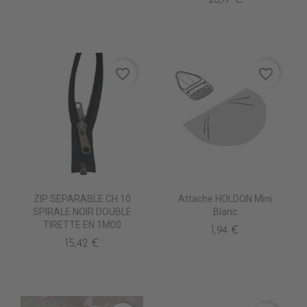
20,17 €
favorite_border
favorite_border
ZIP SEPARABLE CH 10
Attache HOLDON Mini
SPIRALE NOIR DOUBLE
Blanc
TIRETTE EN 1M00
1,94 €
15,42 €