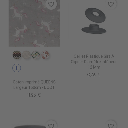
favorite_border
favorite_border
Oeillet Plastique Girs À
CI0007 EDALI
CI0011 CASUAL BEIGE
CI0017 FULHAM
CI0018 NOSHIRO
Clipser Diamètre Intérieur
add
12 Mm
0,76 €
Coton Imprimé QUEENS
Largeur 150cm - DOOT
11,26 €
favorite_border
favorite_border