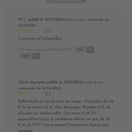
M C.
publié le 26/11/2024
suite à une commande du
10/11/2024
5/5
Conforme à l’échantillon
Cet avis vous a-t-il été utile ?
Oui
0
Non
0
Client anonyme
publié le 11/07/2024
suite à une
commande du 18/06/2024
3/5
Belle bâche je verrai avec les temps. Payé plus de 42
€ le ml contre 31 € chez Berengier. Prendre 11 € de
plus par ml, inadmissible. J'en avais 8 ml. Et
aujourd'hui tissus et tendance affiche un prix de 36
€ le ml ????? J'ai vraiment l'impression d'avoir été
arnaqué.