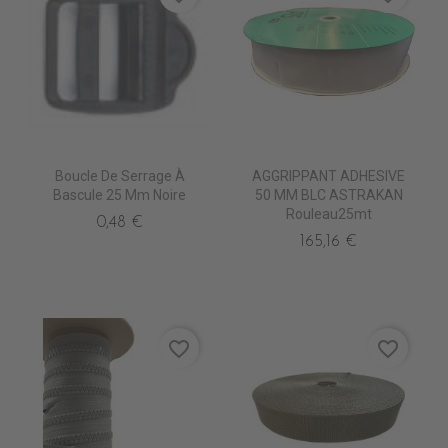
Boucle De Serrage À
AGGRIPPANT ADHESIVE
Bascule 25 Mm Noire
50 MM BLC ASTRAKAN
Rouleau25mt
0,48 €
165,16 €
favorite_border
favorite_border