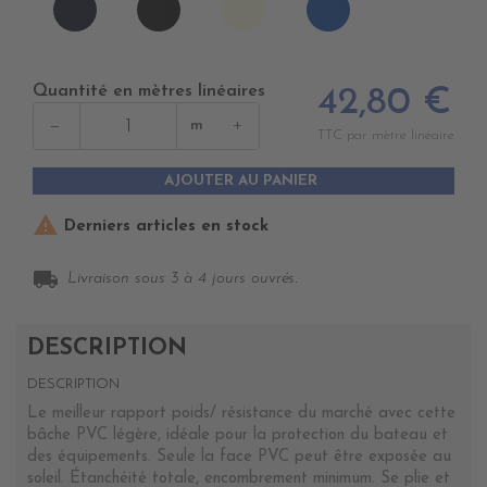
NAVY
NOIR
IVOIRE
ROYAL
2
Quantité en mètres linéaires
42,80 €
−
+
m
TTC par mètre linéaire
AJOUTER AU PANIER

Derniers articles en stock
local_shipping
Livraison sous 3 à 4 jours ouvrés.
DESCRIPTION
DESCRIPTION
Le meilleur rapport poids/ résistance du marché avec cette
bâche PVC légère, idéale pour la protection du bateau et
des équipements. Seule la face PVC peut être exposée au
soleil. Étanchéité totale, encombrement minimum. Se plie et