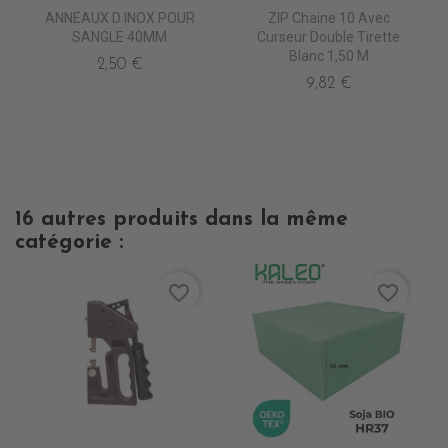
ANNEAUX D INOX POUR
ZIP Chaine 10 Avec
SANGLE 40MM
Curseur Double Tirette
Blanc 1,50 M
2,50 €
9,82 €
16 autres produits dans la même
catégorie :
favorite_border
favorite_border