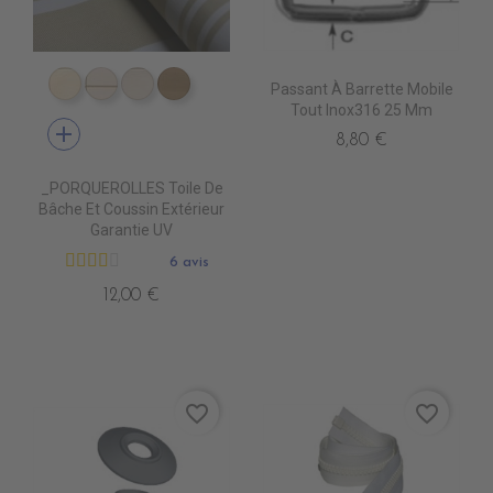
Passant À Barrette Mobile
DD4010 DUNE
DD4020 SWIN CANVAS
DD4030 CANVAS
DD4040 BEIGE
Tout Inox316 25 Mm
add
8,80 €
_PORQUEROLLES Toile De
Bâche Et Coussin Extérieur
Garantie UV
6 avis
12,00 €
favorite_border
favorite_border