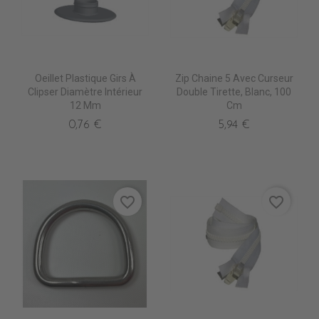
Oeillet Plastique Girs À
Zip Chaine 5 Avec Curseur
Clipser Diamètre Intérieur
Double Tirette, Blanc, 100
12 Mm
Cm
0,76 €
5,94 €
favorite_border
favorite_border