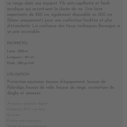
se range dans une équipet. Fils anti-capillarité et finish
acrylique qui accentuent la durée de vie. Une laize
importante de 220 cm, également disponible en 300 cm
(blanc uniquement) pour une confection facilitée et plus
d’étanchéité. La confiance des tissus techniques Berengier à
un prix accessible.
PROPRÉTÉS
Laize : 220cm
Longueur : 60 ml
Poids : 280 gr/m2
UTILISATION
Protection nautisme: housse d’équipement, housse de
flybridge, housse de voile, housse de siège, couverture de
dinghy et annexes
Armature polyester légère
Enduction P.V.C une face
Grainée
Finition anti-salissures
Stable dimensionellement