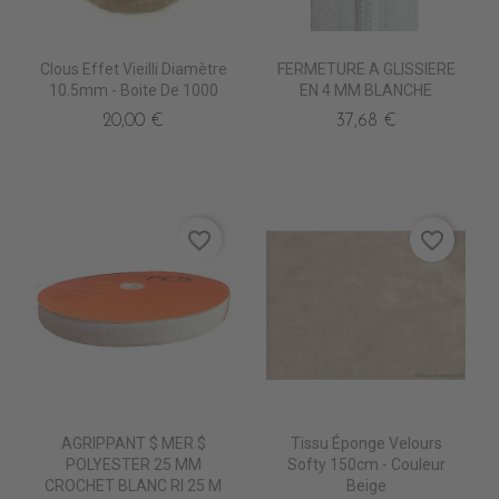
Clous Effet Vieilli Diamètre
FERMETURE A GLISSIERE
10.5mm - Boite De 1000
EN 4 MM BLANCHE
20,00 €
37,68 €
favorite_border
favorite_border
AGRIPPANT $ MER $
Tissu Éponge Velours
POLYESTER 25 MM
Softy 150cm - Couleur
CROCHET BLANC Rl 25 M
Beige