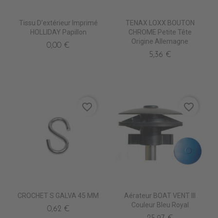
Tissu D'extérieur Imprimé
TENAX LOXX BOUTON
HOLLIDAY Papillon
CHROME Petite Tête
Origine Allemagne
0,00 €
5,36 €
favorite_border
favorite_border
CROCHET S GALVA 45 MM
Aérateur BOAT VENT III
Couleur Bleu Royal
0,62 €