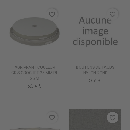
favorite_border
favorite_border
AGRIPPANT COULEUR
BOUTONS DE TAUDS
GRIS CROCHET 25 MM RL
NYLON ROND
25 M
0,16 €
33,14 €
favorite_border
favorite_border