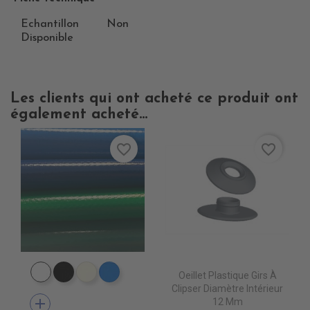
Echantillon
Non
Disponible
Les clients qui ont acheté ce produit ont
également acheté...
favorite_border
favorite_border
Oeillet Plastique Girs À
PE0400 BLANC
PE0440 NOIR
PE0490 IVOIRE
PE0410 BLEU ROYAL
Clipser Diamètre Intérieur
add
12 Mm