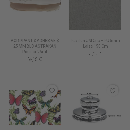
AGRIPPANT $ ADHESIVE $
Pavillon UNI Gris + PU 5mm
25 MM BLC ASTRAKAN
Laize 150 Cm
Rouleau25mt
21,02 €
89,18 €
favorite_border
favorite_border