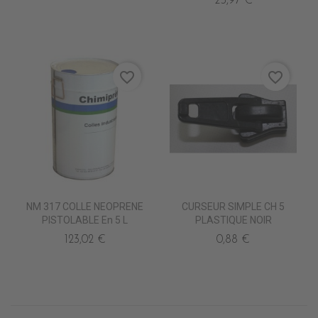
25,97 €
favorite_border
favorite_border
NM 317 COLLE NEOPRENE
CURSEUR SIMPLE CH 5
PISTOLABLE En 5 L
PLASTIQUE NOIR
123,02 €
0,88 €