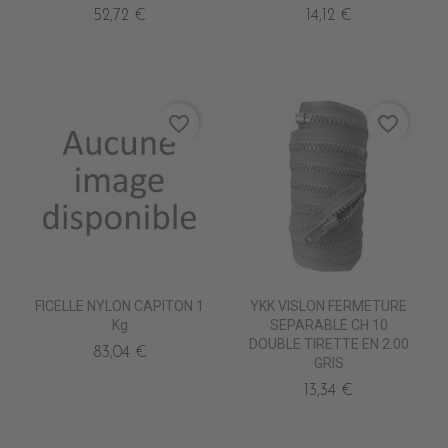
52,72 €
14,12 €
favorite_border
favorite_border
FICELLE NYLON CAPITON 1
YKK VISLON FERMETURE
Kg
SEPARABLE CH 10
DOUBLE TIRETTE EN 2.00
83,04 €
GRIS
13,34 €