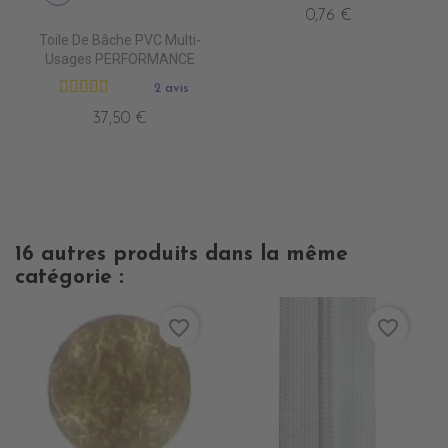
0,76 €
Toile De Bâche PVC Multi-
Usages PERFORMANCE
2 avis
37,50 €
16 autres produits dans la même
catégorie :
favorite_border
favorite_border