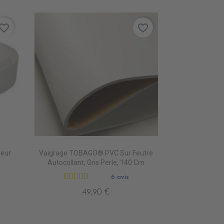
vorite_border
favorite_border
leur
Vaigrage TOBAGO® PVC Sur Feutre
Autocollant, Gris Perle, 140 Cm
6 avis
49,90 €