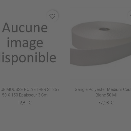
favorite_border
fa
UE MOUSSE POLYETHER ST25 /
Sangle Polyester Medium Cou
50 X 150 Epaisseur 3 Cm
Blanc 50 Ml
12,61 €
77,08 €