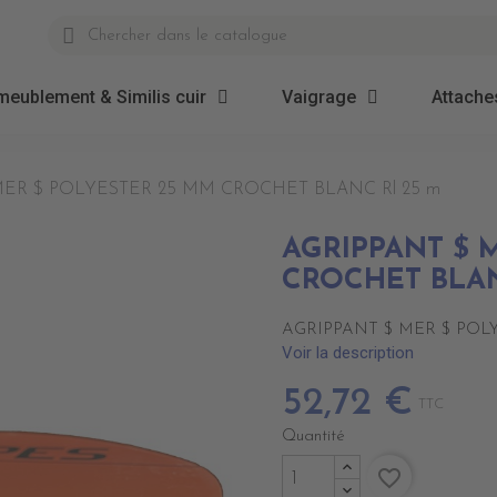
meublement & Similis cuir
Vaigrage
Attaches
MER $ POLYESTER 25 MM CROCHET BLANC Rl 25 m
AGRIPPANT $ 
CROCHET BLAN
AGRIPPANT $ MER $ POL
Voir la description
52,72 €
TTC
Quantité
favorite_border