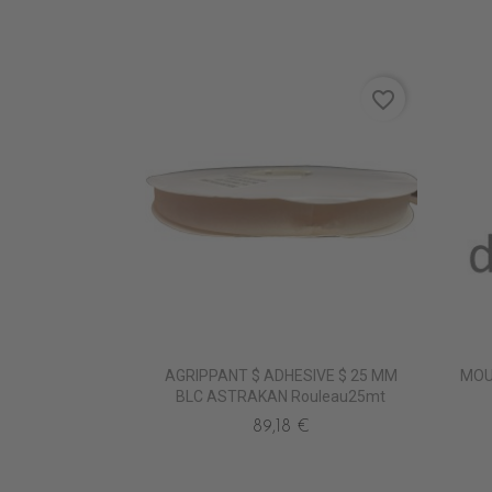
favorite_border
AGRIPPANT $ ADHESIVE $ 25 MM
MOU
BLC ASTRAKAN Rouleau25mt
89,18 €