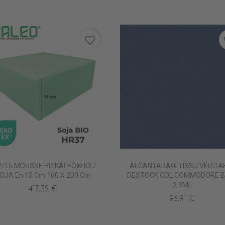
favorite_border
fa
7/15 MOUSSE HR KALEO® K37
ALCANTARA® TISSU VÉRITA
OJA En 15 Cm 160 X 200 Cm
DESTOCK COL COMMODORE B
2.3ML
417,32 €
93,91 €