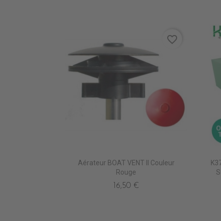
favorite_border
Aérateur BOAT VENT II Couleur
K3
Rouge
S
16,50 €