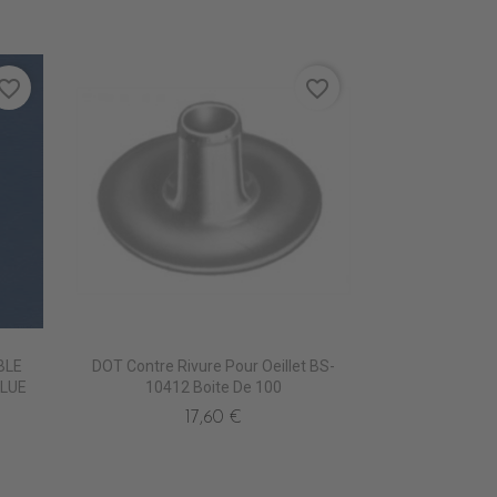
vorite_border
favorite_border
BLE
DOT Contre Rivure Pour Oeillet BS-
LUE
10412 Boite De 100
17,60 €