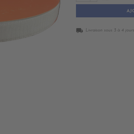
AJ
local_shipping
Livraison sous 3 à 4 jours