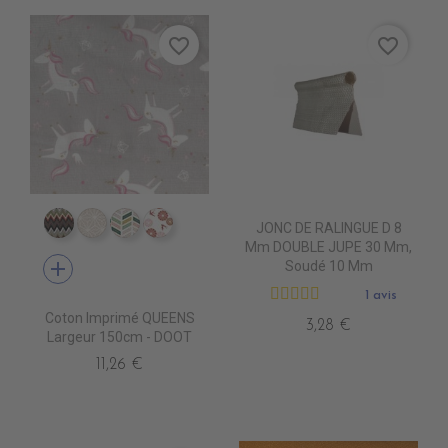
favorite_border
favorite_border
JONC DE RALINGUE D 8
CI0007 EDALI
CI0011 CASUAL BEIGE
CI0017 FULHAM
CI0018 NOSHIRO
Mm DOUBLE JUPE 30 Mm,
add
Soudé 10 Mm
1 avis
Coton Imprimé QUEENS
3,28 €
Largeur 150cm - DOOT
11,26 €