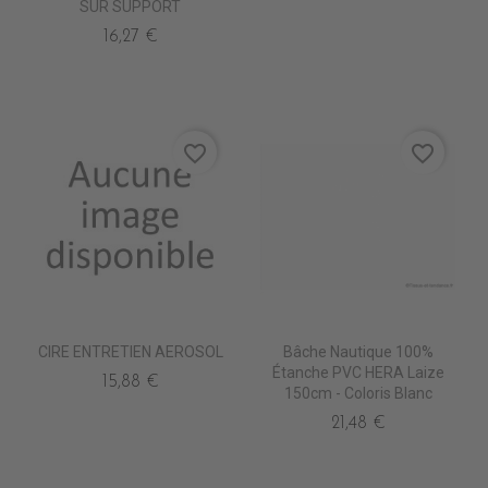
SUR SUPPORT
16,27 €
favorite_border
favorite_border
CIRE ENTRETIEN AEROSOL
Bâche Nautique 100%
Étanche PVC HERA Laize
15,88 €
150cm - Coloris Blanc
21,48 €