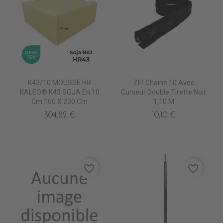
K43/10 MOUSSE HR
ZIP Chaine 10 Avec
KALEO® K43 SOJA En 10
Curseur Double Tirette Noir
Cm 160 X 200 Cm
1,10 M
304,82 €
10,10 €
favorite_border
favorite_border