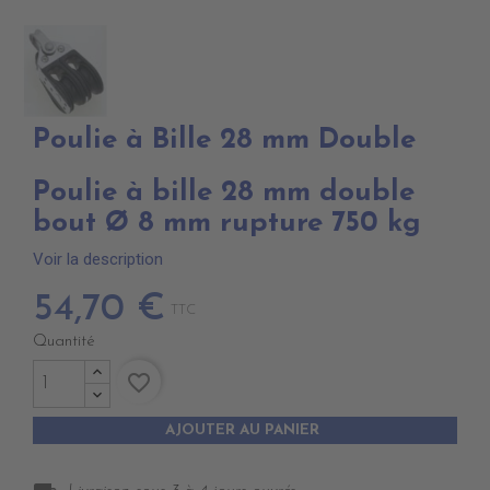
Poulie à Bille 28 mm Double
Poulie à bille 28 mm double
bout Ø 8 mm rupture 750 kg
Voir la description
54,70 €
TTC
Quantité
favorite_border
AJOUTER AU PANIER