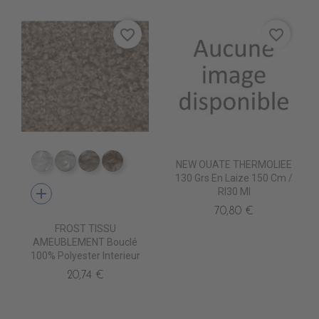
favorite_border
favorite_border
NEW OUATE THERMOLIEE
TA5300 BLANC
TA5301 CREME
TA5302 LIN
TA5303 BEIGE
130 Grs En Laize 150 Cm /
add
Rl30 Ml
70,80 €
FROST TISSU
AMEUBLEMENT Bouclé
100% Polyester Interieur
20,74 €