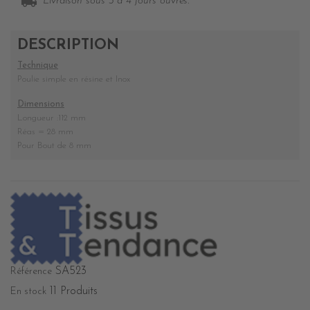
local_shipping
Livraison sous 3 à 4 jours ouvrés.
DESCRIPTION
Technique
Poulie simple en résine et Inox
Dimensions
Longueur :112 mm
Réas = 28 mm
Pour Bout de 8 mm
SA523
Référence
11 Produits
En stock