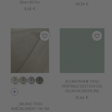
Blanc 80 Cm
49,24 €
8,48 €
favorite_border
favorite_border
ALCANTARA® TISSU
TA1800 IVOIRE
TA1801 BEIGE
TA1802 LINEN
TA1803 FLETCHER
VÉRITABLE DESTOCK COL
add
CELADON GREEN 2ML
81,66 €
_MILANO TISSU
AMEUBLEMENT 146 CM