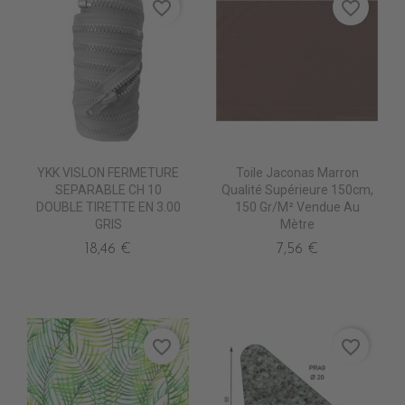
favorite_border
favorite_border
YKK VISLON FERMETURE
Toile Jaconas Marron
SEPARABLE CH 10
Qualité Supérieure 150cm,
DOUBLE TIRETTE EN 3.00
150 Gr/m² Vendue Au
GRIS
Mètre
18,46 €
7,56 €
favorite_border
favorite_border