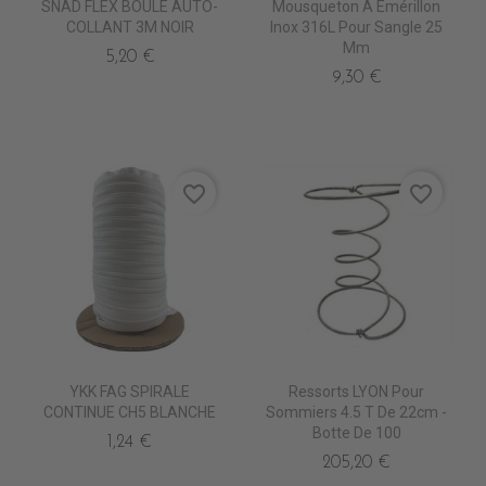
SNAD FLEX BOULE AUTO-
Mousqueton À Émérillon
COLLANT 3M NOIR
Inox 316L Pour Sangle 25
Mm
5,20 €
9,30 €
favorite_border
favorite_border
YKK FAG SPIRALE
Ressorts LYON Pour
CONTINUE CH5 BLANCHE
Sommiers 4.5 T De 22cm -
Botte De 100
1,24 €
205,20 €