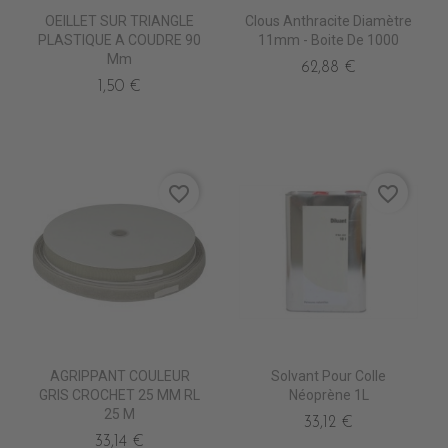
OEILLET SUR TRIANGLE
Clous Anthracite Diamètre
PLASTIQUE A COUDRE 90
11mm - Boite De 1000
Mm
62,88 €
1,50 €
favorite_border
favorite_border
AGRIPPANT COULEUR
Solvant Pour Colle
GRIS CROCHET 25 MM RL
Néoprène 1L
25 M
33,12 €
33,14 €