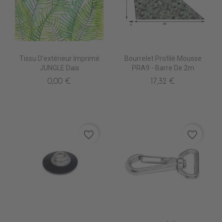
Tissu D'extérieur Imprimé
Bourrelet Profilé Mousse
JUNGLE Dais
PRA9 - Barre De 2m
0,00 €
17,32 €
favorite_border
favorite_border