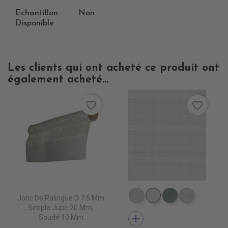
Echantillon
Non
Disponible
Les clients qui ont acheté ce produit ont
également acheté...
favorite_border
favorite_border
Jonc De Ralingue D 7.5 Mm
DB0209 QUELCY
DB5001 BLANC
DB5003 ACIE
DB0210 
Simple Jupe 20 Mm,
add
Soudé 10 Mm