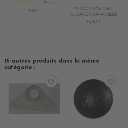
2 avis
SIGMA 180 CM TOILE
2,30 €
AJOUREE POUR MOBILIER
33,60 €
16 autres produits dans la même
catégorie :
favorite_border
favorite_border