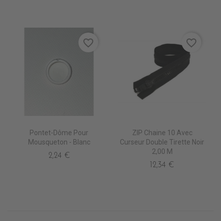
favorite_border
favorite_border
Pontet-Dôme Pour
ZIP Chaine 10 Avec
Mousqueton - Blanc
Curseur Double Tirette Noir
2,00 M
2,24 €
12,34 €