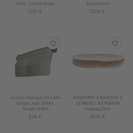
5ans - Couleur Beige
Épuisement
0,00 €
10,04 €
favorite_border
favorite_border
Jonc De Ralingue D 8.5 Mm
AGRIPPANT $ ADHESIVE $
Simple Jupe 20 Mm,
25 MM BLC ASTRAKAN
Soudé 10 Mm
Rouleau25mt
3,46 €
89,18 €