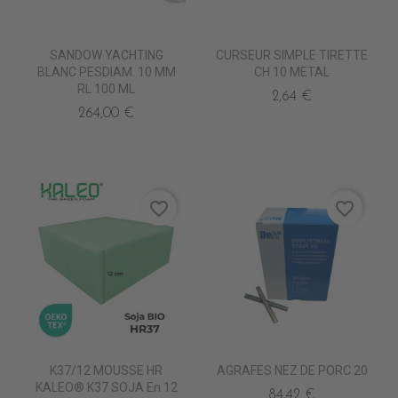
SANDOW YACHTING
CURSEUR SIMPLE TIRETTE
BLANC PESDIAM. 10 MM
CH 10 METAL
RL 100 ML
2,64 €
264,00 €
favorite_border
favorite_border
K37/12 MOUSSE HR
AGRAFES NEZ DE PORC 20
KALEO® K37 SOJA En 12
84,42 €