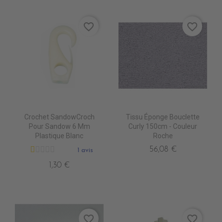
favorite_border
favorite_border
Crochet SandowCroch
Tissu Éponge Bouclette
Pour Sandow 6 Mm
Curly 150cm - Couleur
Plastique Blanc
Roche
56,08 €
1 avis
1,30 €
favorite_border
favorite_border