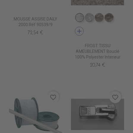
MOUSSE ASSISE DAILY
TA5300 BLANC
TA5301 CREME
TA5302 LIN
TA5303 B
2000 Réf 90539/9
add
72,54 €
FROST TISSU
AMEUBLEMENT Bouclé
100% Polyester Interieur
20,74 €
favorite_border
favorite_border