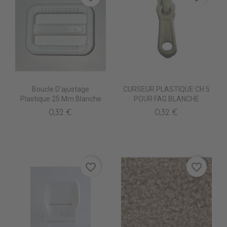
Boucle D'ajustage
CURSEUR PLASTIQUE CH 5
Plastique 25 Mm Blanche
POUR FAG BLANCHE
0,32 €
0,32 €
favorite_border
favorite_border