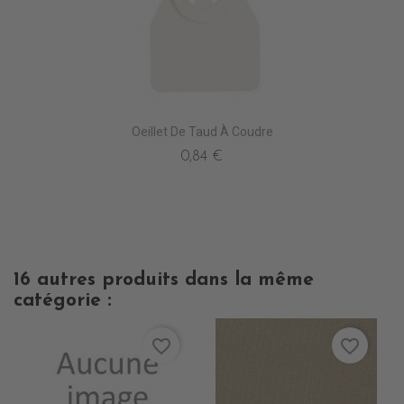
Oeillet De Taud À Coudre
0,84 €
16 autres produits dans la même
catégorie :
favorite_border
favorite_border