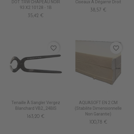
DOT TRW CHAPEAU NOIR
Ciseaux À Dégarnir Droit
93 X2 10128 - 1B
38,57 €
35,42 €
favorite_border
favorite_border
Tenaille À Sangler Vergez
AQUASOFT EN 2 CM
Blanchard VB2_24BIS
(stabilite Dimensionnelle
Non Garantie)
163,20 €
100,78 €