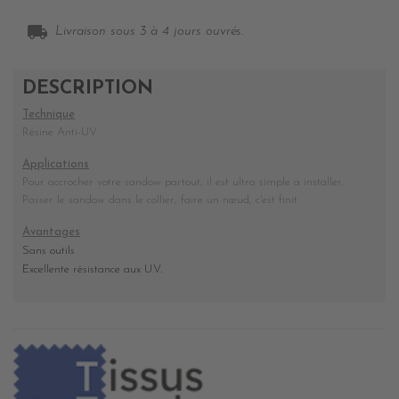
local_shipping
Livraison sous 3 à 4 jours ouvrés.
DESCRIPTION
Technique
Résine Anti-UV
Applications
Pour accrocher votre sandow partout, il est ultra simple a installer.
Passer le sandow dans le collier, faire un nœud, c'est finit.
Avantages
Sans outils
Excellente résistance aux U.V.