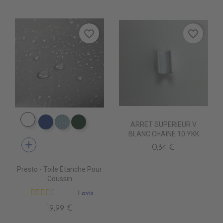
favorite_border
favorite_border
DW0001 NAVY
ARRET SUPERIEUR V
DW0005 ROYAL
DW0009 BORDEAUX
DW0002 FORET
BLANC CHAINE 10 YKK
add
0,34 €
Presto - Toile Étanche Pour
Coussin
1 avis
19,99 €