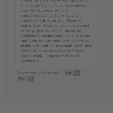
et nous espérons qu’elle vous apportera
entière satisfaction. Nous vous remercions
pour votre patience et votre
compréhension. Pour toute question
urgente, n’hésitez pas à privilégier le
contact par téléphone : cela nous permet
de réagir plus rapidement en cas de
problème technique comme celui-ci. Encore
toutes nos excuses pour cette expérience
inhabituelle. Tout est désormais rentré dans
l’ordre, et nous restons à votre écoute.
Cordialement, L'équipe de tissus-et-
tendance.fr
Cet avis vous a-t-il été utile ?
Oui
0
Non
0