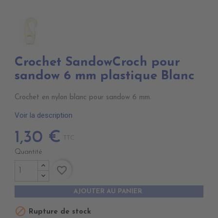
Crochet SandowCroch pour
sandow 6 mm plastique Blanc
Crochet en nylon blanc pour sandow 6 mm.
Voir la description
1,30 €
TTC
Quantité
favorite_border
AJOUTER AU PANIER

Rupture de stock