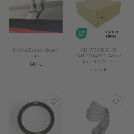
Crochet Zodiac / Boudin
K43/7 MOUSSE HR
Gris
KALEO® K43 SOJA En 7
Cm 160 X 200 Cm
1,40 €
213,38 €
favorite_border
favorite_border