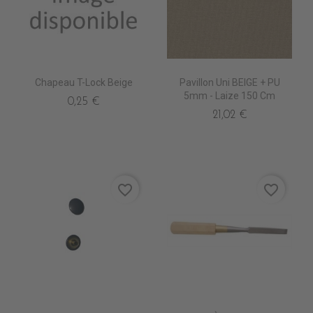
Chapeau T-Lock Beige
Pavillon Uni BEIGE + PU
5mm - Laize 150 Cm
0,25 €
21,02 €
favorite_border
favorite_border