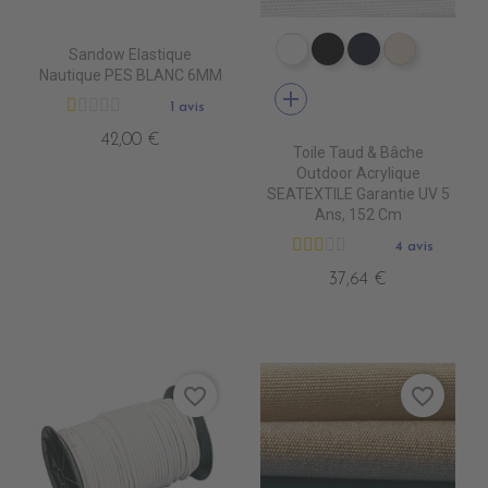
Sandow Elastique
PR0500 WHITE
PR0600 BLACK
PR0560 GRA
PR0520 
Nautique PES BLANC 6MM
add
1 avis
42,00 €
Toile Taud & Bâche
Outdoor Acrylique
SEATEXTILE Garantie UV 5
Ans, 152 Cm
4 avis
37,64 €
favorite_border
favorite_border