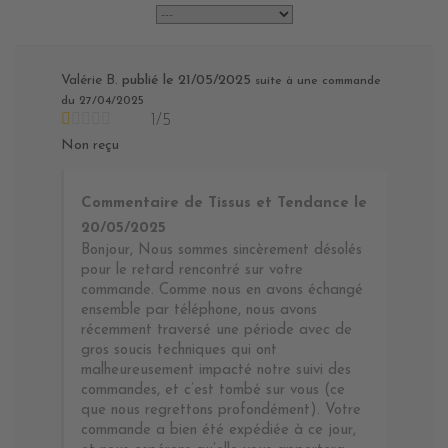
Valérie B.
publié le 21/05/2025
suite à une commande
du 27/04/2025
1/5
Non reçu
Commentaire de Tissus et Tendance le
20/05/2025
Bonjour, Nous sommes sincèrement désolés
pour le retard rencontré sur votre
commande. Comme nous en avons échangé
ensemble par téléphone, nous avons
récemment traversé une période avec de
gros soucis techniques qui ont
malheureusement impacté notre suivi des
commandes, et c’est tombé sur vous (ce
que nous regrettons profondément). Votre
commande a bien été expédiée à ce jour,