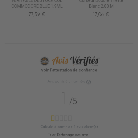
VÉRITABLE DESTOCK COL
Curseur Double Tirette
COMMODORE BLUE 1.9ML
Blanc 2,80 M
77,59 €
17,06 €
Voir l'attestation de confiance
Avis soumis à un contrôle
1
/5
Calculé à partir de
1
avis client(s)
Trier l'affichage des avis :