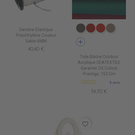
Sandow Elastique
PR0790 MOONROCK
PR0620 JOCKET R
PR0510 ROUG
PR0760 
Polyéthylène Couleur
add
Sable 6MM
40,40 €
Toile Bâche Outdoor
Acrylique SEATEXTILE
Garantie UV, Coloris
Prestige, 152 Cm
2 avis
39,70 €
favorite_border