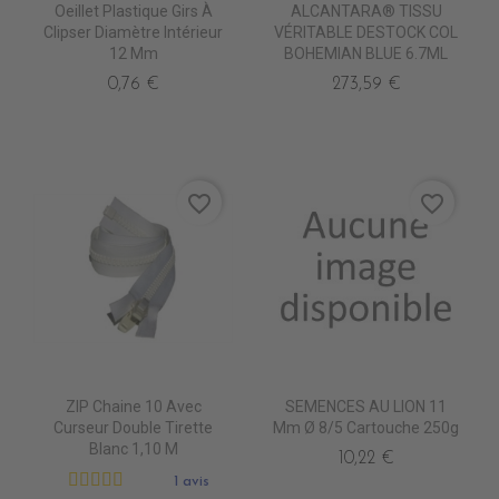
Oeillet Plastique Girs À
ALCANTARA® TISSU
Clipser Diamètre Intérieur
VÉRITABLE DESTOCK COL
12 Mm
BOHEMIAN BLUE 6.7ML
0,76 €
273,59 €
favorite_border
favorite_border
ZIP Chaine 10 Avec
SEMENCES AU LION 11
Curseur Double Tirette
Mm Ø 8/5 Cartouche 250g
Blanc 1,10 M
10,22 €
1 avis