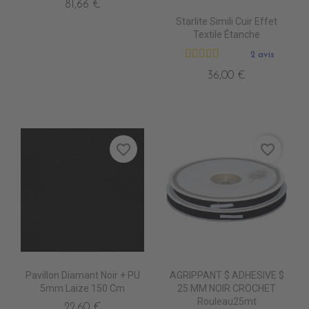
81,66 €
Starlite Simili Cuir Effet
Textile Étanche
2 avis
36,00 €
favorite_border
favorite_border
Pavillon Diamant Noir + PU
AGRIPPANT $ ADHESIVE $
5mm Laize 150 Cm
25 MM NOIR CROCHET
Rouleau25mt
22,60 €