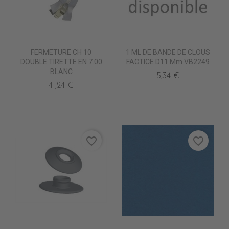
FERMETURE CH 10
1 ML DE BANDE DE CLOUS
DOUBLE TIRETTE EN 7.00
FACTICE D11 Mm VB2249
BLANC
5,34 €
41,24 €
favorite_border
favorite_border