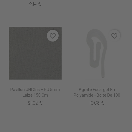
9,14 €
favorite_border
favorite_border
Pavillon UNI Gris + PU 5mm
Agrafe Escargot En
Laize 150 Cm
Polyamide - Boite De 100
21,02 €
10,08 €