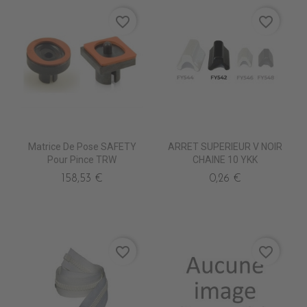
favorite_border
favorite_border
Matrice De Pose SAFETY
ARRET SUPERIEUR V NOIR
Pour Pince TRW
CHAINE 10 YKK
158,53 €
0,26 €
favorite_border
favorite_border