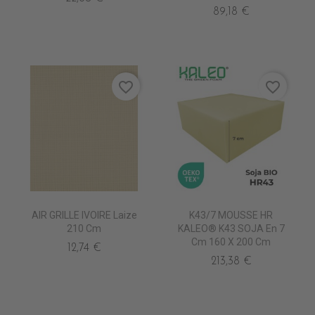
89,18 €
favorite_border
favorite_border
AIR GRILLE IVOIRE Laize
K43/7 MOUSSE HR
210 Cm
KALEO® K43 SOJA En 7
Cm 160 X 200 Cm
12,74 €
213,38 €