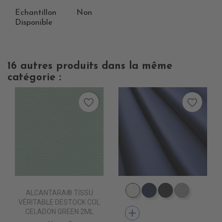
Echantillon
Non
Disponible
16 autres produits dans la même
catégorie :
favorite_border
favorite_border
ALCANTARA® TISSU
EP9000 BLANC
EP9010 NAVY BLU
EP9013 CHOC
EP9007 
VÉRITABLE DESTOCK COL
add
CELADON GREEN 2ML