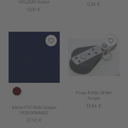
HOLLIDAY Gularis
0,24 €
0,00 €
favorite_border
favorite_border
Poulie À Bille 28 Mm
PE0630 BORDEAUX suppr
Simple
33,86 €
Bâche PVC Multi-Usages
PERFORMANCE
37,50 €