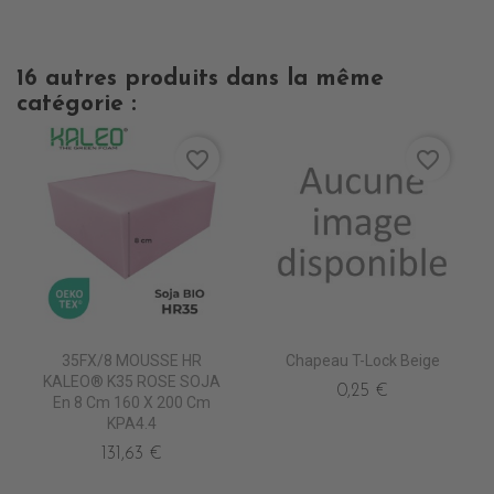
16 autres produits dans la même
catégorie :
favorite_border
favorite_border
35FX/8 MOUSSE HR
Chapeau T-Lock Beige
KALEO® K35 ROSE SOJA
0,25 €
En 8 Cm 160 X 200 Cm
KPA4.4
131,63 €