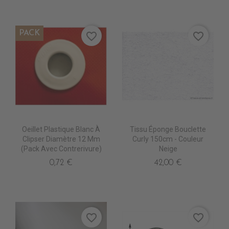
PACK
favorite_border
favorite_border
Oeillet Plastique Blanc À
Tissu Éponge Bouclette
Clipser Diamètre 12 Mm
Curly 150cm - Couleur
(pack Avec Contrerivure)
Neige
0,72 €
42,00 €
favorite_border
favorite_border