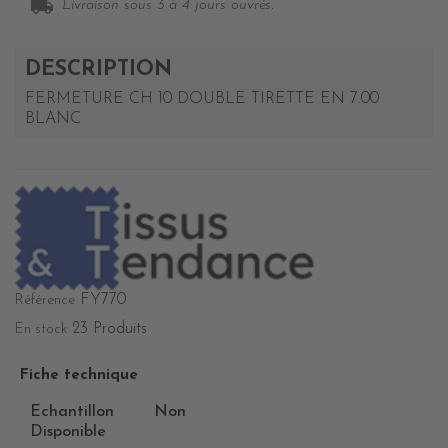
local_shipping
Livraison sous 3 à 4 jours ouvrés.
DESCRIPTION
FERMETURE CH 10 DOUBLE TIRETTE EN 7.00
BLANC
FY770
Référence
23 Produits
En stock
Fiche technique
Echantillon
Non
Disponible