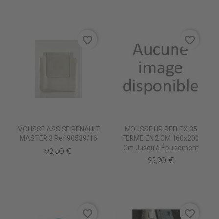
favorite_border
favorite_border
MOUSSE ASSISE RENAULT
MOUSSE HR REFLEX 35
MASTER 3 Ref 90539/16
FERME EN 2 CM 160x200
Cm Jusqu'à Épuisement
92,60 €
25,20 €
favorite_border
favorite_border