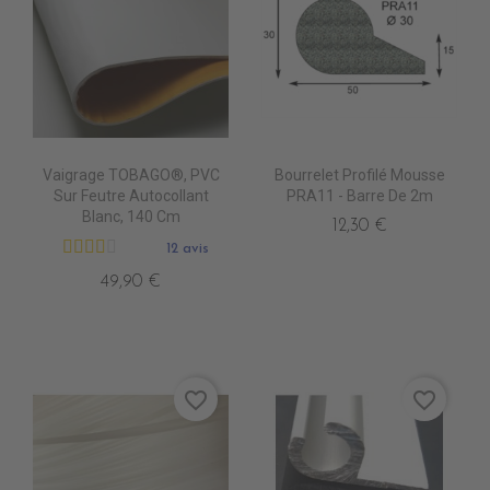
Vaigrage TOBAGO®, PVC
Bourrelet Profilé Mousse
Sur Feutre Autocollant
PRA11 - Barre De 2m
Blanc, 140 Cm
12,30 €
12 avis
49,90 €
favorite_border
favorite_border