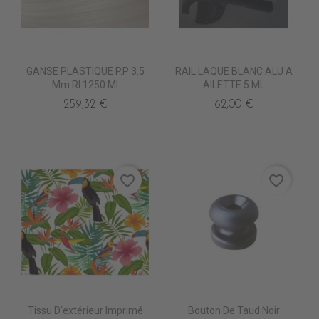
GANSE PLASTIQUE P.P 3.5
RAIL LAQUE BLANC ALU A
Mm Rl 1250 Ml
AILETTE 5 ML
259,32 €
62,00 €
favorite_border
favorite_border
Tissu D'extérieur Imprimé
Bouton De Taud Noir