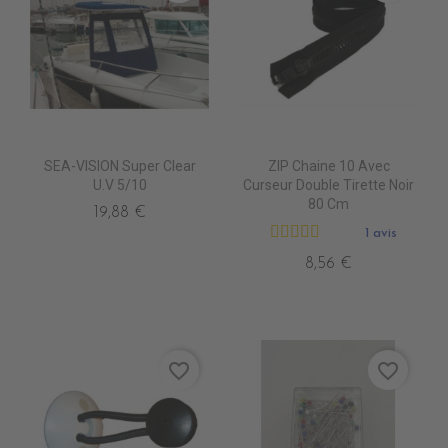
SEA-VISION Super Clear
ZIP Chaine 10 Avec
U.V 5/10
Curseur Double Tirette Noir
80 Cm
19,88 €
1 avis
8,56 €
favorite_border
favorite_border