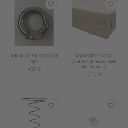
favorite_border
favorite_border
ANNEAU D POUR ECROU 8
AQUASOFT EN 8 CM
Mm
(stabilite Dimensionnelle
Non Garantie)
4,00 €
403,10 €
favorite_border
favorite_border