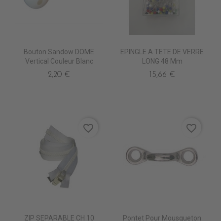
Bouton Sandow DOME
EPINGLE A TETE DE VERRE
Vertical Couleur Blanc
LONG 48 Mm
2,20 €
15,66 €
favorite_border
favorite_border
ZIP SEPARABLE CH 10
Pontet Pour Mousqueton