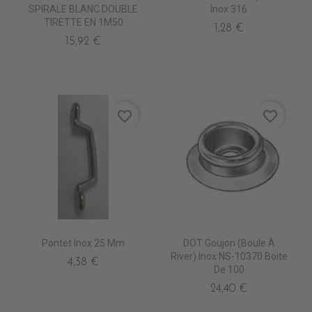
SPIRALE BLANC DOUBLE
Inox 316
TIRETTE EN 1M50
1,28 €
15,92 €
favorite_border
favorite_border
Pontet Inox 25 Mm
DOT Goujon (Boule À
River) Inox NS-10370 Boite
4,38 €
De 100
24,40 €