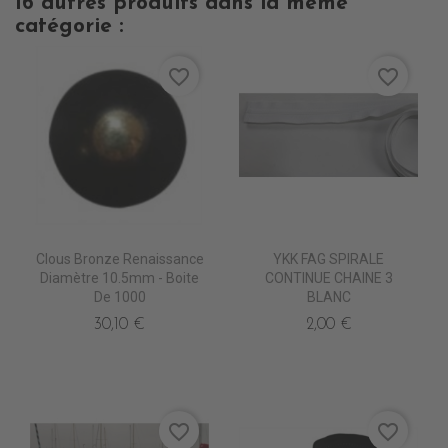
16 autres produits dans la même
catégorie :
favorite_border
favorite_border
Clous Bronze Renaissance
YKK FAG SPIRALE
Diamètre 10.5mm - Boite
CONTINUE CHAINE 3
De 1000
BLANC
30,10 €
2,00 €
favorite_border
favorite_border