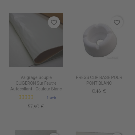
favorite_border
favorite_border
Vaigrage Souple
PRESS CLIP BASE POUR
QUIBERON Sur Feutre
PONT BLANC
Autocollant - Couleur Blanc
0,48 €
1 avis
57,90 €