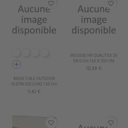
favorite_border
favorite_border
PP0521 ECRU
PP0531 CAMOMILLE
PP0581 CADET
PP0601 BLACK
MOUSSE HR QUALITEX 26
EN 5 Cm 160 X 200 CM
add
121,88 €
ARCH TOILE OUTDOOR
OLEFIN 300 G/m2 150 Cm
11,40 €
favorite_border
favorite_border