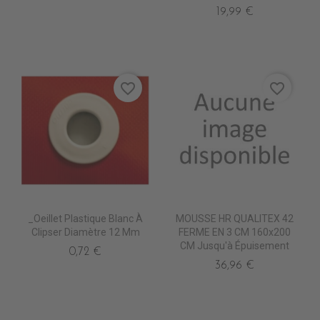
19,99 €
favorite_border
favorite_border
_Oeillet Plastique Blanc À
MOUSSE HR QUALITEX 42
Clipser Diamètre 12 Mm
FERME EN 3 CM 160x200
CM Jusqu'à Épuisement
0,72 €
36,96 €