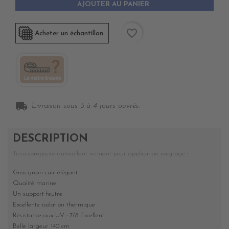
AJOUTER AU PANIER
favorite_border
Acheter un échantillon
local_shipping
Livraison sous 3 à 4 jours ouvrés.
DESCRIPTION
Tissu composite autocollant incluant pour application vaigrage :
Gros grain cuir élégant
Qualité marine
Un support feutre
Excellente isolation thermique
Résistance aux UV : 7/8
Excellent
Belle largeur 140 cm