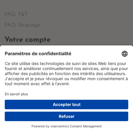
FAQ T&T
FAQ Vaigrage
Votre compte
Informations personnelles
Commandes
Avoirs
Adresses