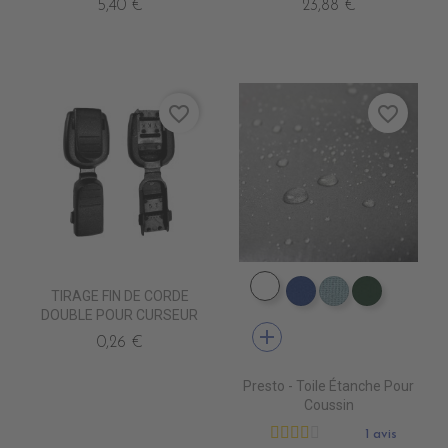
5,40 €
23,88 €
favorite_border
favorite_border
DW0001 NAVY
TIRAGE FIN DE CORDE
DW0005 ROYAL
DW0009 BOR
DW0002 
DOUBLE POUR CURSEUR
add
0,26 €
Presto - Toile Étanche Pour
Coussin
1 avis