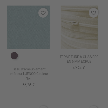
favorite_border
favorite_border
FERMETURE A GLISSIERE
TA5210 AUBERGINE
EN 6 MM ECRUE
49,24 €
Tissu D'ameublement
Intérieur LUENGO Couleur
Noir
36,76 €