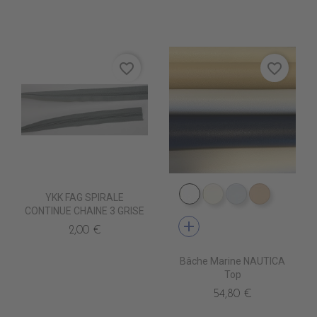
favorite_border
favorite_border
YKK FAG SPIRALE
PE4210 BLANC
PE4220 CREME
PE4240 GRIS
PE4230 B
CONTINUE CHAINE 3 GRISE
add
2,00 €
Bâche Marine NAUTICA
Top
54,80 €