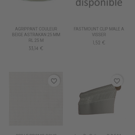
AGRIPPANT COULEUR
FASTMOUNT CLIP MALE A
BEIGE ASTRAKAN 25 MM
VISSER
RL 25 M
1,52 €
33,14 €
favorite_border
favorite_border