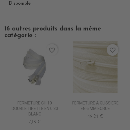
Disponible
16 autres produits dans la même
catégorie :
favorite_border
favorite_border
FERMETURE CH 10
FERMETURE A GLISSIERE
DOUBLE TIRETTE EN 0.30
EN 6 MM ECRUE
BLANC
49,24 €
7,18 €