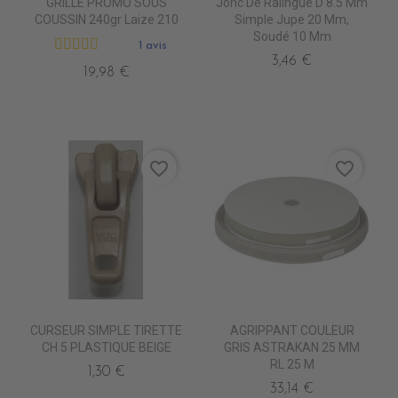
GRILLE PROMO SOUS
Jonc De Ralingue D 8.5 Mm
COUSSIN 240gr Laize 210
Simple Jupe 20 Mm,
Soudé 10 Mm
1 avis
3,46 €
19,98 €
favorite_border
favorite_border
CURSEUR SIMPLE TIRETTE
AGRIPPANT COULEUR
CH 5 PLASTIQUE BEIGE
GRIS ASTRAKAN 25 MM
RL 25 M
1,30 €
33,14 €