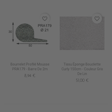
favorite_border
favorite_border
Bourrelet Profilé Mousse
Tissu Éponge Bouclette
PRA179 - Barre De 2m
Curly 150cm - Couleur Gris
De Lin
8,94 €
51,00 €