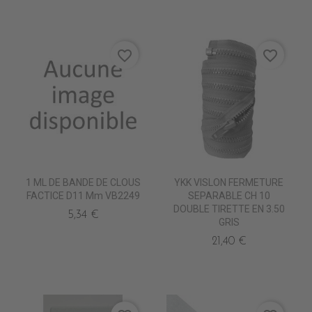
favorite_border
favorite_border
1 ML DE BANDE DE CLOUS
YKK VISLON FERMETURE
FACTICE D11 Mm VB2249
SEPARABLE CH 10
DOUBLE TIRETTE EN 3.50
5,34 €
GRIS
21,40 €