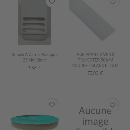
favorite_border
favorite_border
Boucle À Came Plastique
AGRIPPANT $ MER $
25 Mm Blanc
POLYESTER 50 MM
CROCHET BLANC Rl 25 M
3,68 €
73,00 €
favorite_border
favorite_border