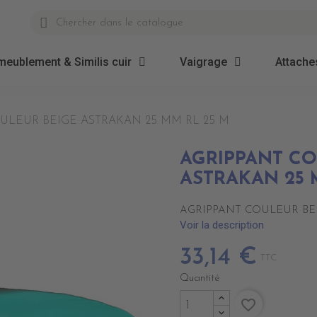
meublement & Similis cuir
Vaigrage
Attaches
ULEUR BEIGE ASTRAKAN 25 MM RL 25 M
AGRIPPANT CO
ASTRAKAN 25 
AGRIPPANT COULEUR BEI
Voir la description
33,14 €
TTC
Quantité
favorite_border