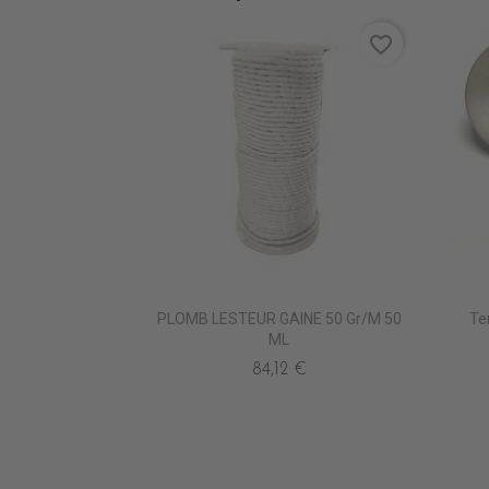
favorite_border
PLOMB LESTEUR GAINE 50 Gr/m 50
Te
ML
84,12 €