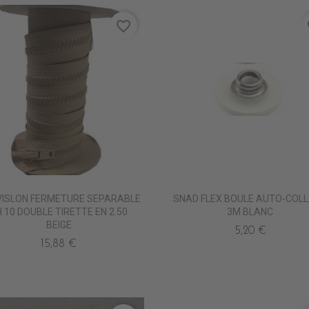
favorite_border
fa
VISLON FERMETURE SEPARABLE
SNAD FLEX BOULE AUTO-COL
 10 DOUBLE TIRETTE EN 2.50
3M BLANC
BEIGE
5,20 €
15,88 €