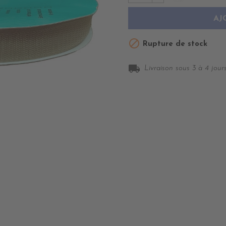
AJ

Rupture de stock
local_shipping
Livraison sous 3 à 4 jours