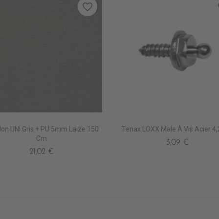
favorite_border
fa
llon UNI Gris + PU 5mm Laize 150
Tenax LOXX Male À Vis Acier 4
Cm
3,09 €
21,02 €