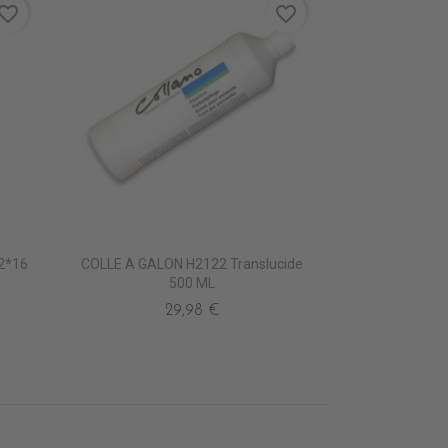
vorite_border
favorite_border
,2*16
COLLE A GALON H2122 Translucide
500 ML
29,98 €