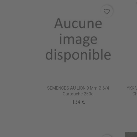
favorite_border
SEMENCES AU LION 9 Mm Ø 6/4
YKK 
Cartouche 250g
CH
11,34 €