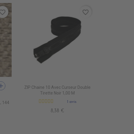
vorite_border
favorite_border
dd
ZIP Chaine 10 Avec Curseur Double
MARRON
553 PERLE
Tirette Noir 1,00 M
1 avis
L 144
8,38 €