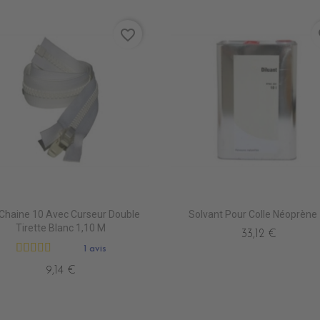
favorite_border
fa
 Chaine 10 Avec Curseur Double
Solvant Pour Colle Néoprène
Tirette Blanc 1,10 M
33,12 €
1 avis
9,14 €