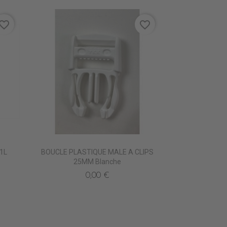
vorite_border
favorite_border
 1L
BOUCLE PLASTIQUE MALE A CLIPS
25MM Blanche
0,00 €