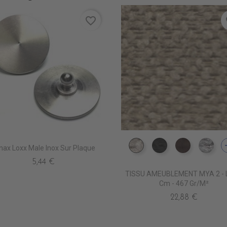
favorite_border
fa
a
nax Loxx Male Inox Sur Plaque
ES3550 NATUREL
ES3551 NOIR
ES3552 
ES3
5,44 €
TISSU AMEUBLEMENT MYA 2 - 
Cm - 467 Gr/m²
22,88 €