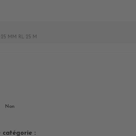
25 MM RL 25 M
Non
 catégorie :